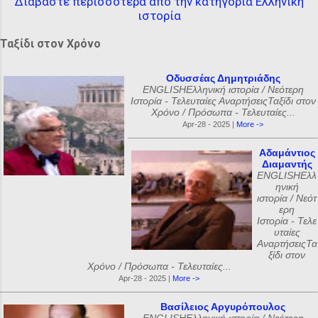
Διαβάστε περισσότερα από την κατηγορία Ελληνική
ιστορία
Ταξίδι στον Χρόνο
Οδυσσέας Δημητριάδης
ENGLISHΕλληνική ιστορία / Νεότερη
Ιστορία - Τελευταίες ΑναρτήσειςΤαξίδι στον
Χρόνο / Πρόσωπα - Τελευταίες...
Apr-28 - 2025 |
More ->
Αδαμάντιος
Διαμαντής
ENGLISHΕλλ
ηνική
ιστορία / Νεότ
ερη
Ιστορία - Τελε
υταίες
ΑναρτήσειςΤα
ξίδι στον
Χρόνο / Πρόσωπα - Τελευταίες...
Apr-28 - 2025 |
More ->
Βασίλειος Αργυρόπουλος