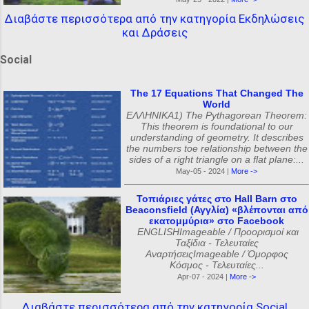
Διαβάστε περισσότερα από την κατηγορία Εκδηλώσεις
και Δράσεις
Social
The 17 Equations That Changed The
World
ΕΛΛΗΝΙΚΑ1) The Pythagorean Theorem:
This theorem is foundational to our
understanding of geometry. It describes
the numbers toe relationship between the
sides of a right triangle on a flat plane:...
May-05 - 2024 |
More ->
Τοπιάριες γάτες στο Hall Barn στο
Beaconsfield (Αγγλία) «βλέπονται από
εκατομμύρια» στο Facebook
ENGLISHImageable / Προορισμοί και
Ταξίδια - Τελευταίες
ΑναρτήσειςImageable / Όμορφος
Κόσμος - Τελευταίες...
Apr-07 - 2024 |
More ->
Διαβάστε περισσότερα από την κατηγορία Social