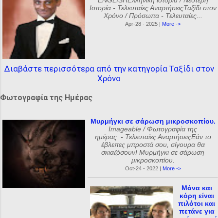
ENGLISHΕλληνική ιστορία / Νεότερη
Ιστορία - Τελευταίες ΑναρτήσειςΤαξίδι στον
Χρόνο / Πρόσωπα - Τελευταίες...
Apr-28 - 2025 |
More ->
Διαβάστε περισσότερα από την κατηγορία Ταξίδι στον
Χρόνο
Φωτογραφία της Ημέρας
Μυρμήγκι σε σάρωση μικροσκοπίου.
Imageable / Φωτογραφία της
ημέρας - Τελευταίες ΑναρτήσειςΕάν το
έβλεπες μπροστά σου, σίγουρα θα
σκιαζόσουν! Μυρμήγκι σε σάρωση
μικροσκοπίου.
Oct-24 - 2022 |
More ->
Μάνα και
κόρη είναι
πιλότοι και
πετάνε για