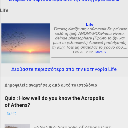
Life
Life
Όποιος ελπίζει στην αθανασία δε γνώρισε
καλά τη ζωή. ΑΝΩΝΥΜΟΣPrima vivere,
deinde philosophare (Πρώτο το ζην και
μετά το φιλοσοφείν) Λατινικό ρητόΑγαπάς
τη ζωή; Τότε μη σπαταλάς το χρόνο σου,...
Feb-26 - 2022 |
More ->
Διαβάστε περισσότερα από την κατηγορία Life
Δημοφιλείς αναρτήσεις από αυτό το ιστολόγιο
Quiz : How well do you know the Acropolis
of Athens?
-
00:41
ΕΛΛΗΝΙΚΑ Acropolis of Athens Quiz