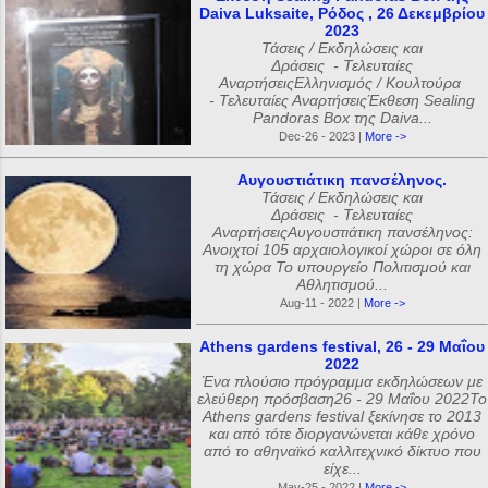
Daiva Luksaite, Ρόδος , 26 Δεκεμβρίου
2023
Τάσεις / Εκδηλώσεις και
Δράσεις - Τελευταίες
ΑναρτήσειςΕλληνισμός / Κουλτούρα
- Τελευταίες ΑναρτήσειςΈκθεση Sealing
Pandoras Box της Daiva...
Dec-26 - 2023 |
More ->
Αυγουστιάτικη πανσέληνος.
Τάσεις / Εκδηλώσεις και
Δράσεις - Τελευταίες
ΑναρτήσειςΑυγουστιάτικη πανσέληνος:
Ανοιχτοί 105 αρχαιολογικοί χώροι σε όλη
τη χώρα Το υπουργείο Πολιτισμού και
Αθλητισμού...
Aug-11 - 2022 |
More ->
Athens gardens festival, 26 - 29 Μαΐου
2022
Ένα πλούσιο πρόγραμμα εκδηλώσεων με
ελεύθερη πρόσβαση26 - 29 Μαΐου 2022Το
Athens gardens festival ξεκίνησε το 2013
και από τότε διοργανώνεται κάθε χρόνο
από το αθηναϊκό καλλιτεχνικό δίκτυο που
είχε...
May-25 - 2022 |
More ->