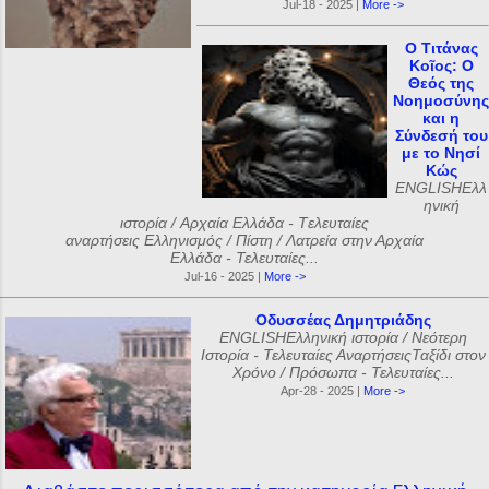
Jul-18 - 2025 |
More ->
Ο Τιτάνας
Κοῖος: Ο
Θεός της
Νοημοσύνης
και η
Σύνδεσή του
με το Νησί
Κώς
ENGLISHΕλλ
ηνική
ιστορία / Αρχαία Ελλάδα - Tελευταίες
αναρτήσεις Ελληνισμός / Πίστη / Λατρεία στην Αρχαία
Ελλάδα - Τελευταίες...
Jul-16 - 2025 |
More ->
Οδυσσέας Δημητριάδης
ENGLISHΕλληνική ιστορία / Νεότερη
Ιστορία - Τελευταίες ΑναρτήσειςΤαξίδι στον
Χρόνο / Πρόσωπα - Τελευταίες...
Apr-28 - 2025 |
More ->