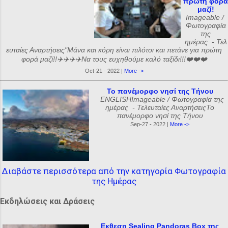
πρώτη φορά
μαζί!
Imageable /
Φωτογραφία
της
ημέρας - Τελ
ευταίες Αναρτήσεις"Μάνα και κόρη είναι πιλότοι και πετάνε για πρώτη
φορά μαζί!!✈️✈️✈️✈️Να τους ευχηθούμε καλό ταξίδι!!!❤️❤️❤️
Oct-21 - 2022 |
More ->
Το πανέμορφο νησί της Τήνου
ENGLISHImageable / Φωτογραφία της
ημέρας - Τελευταίες ΑναρτήσειςΤο
πανέμορφο νησί της Τήνου
Sep-27 - 2022 |
More ->
Διαβάστε περισσότερα από την κατηγορία Φωτογραφία
της Ημέρας
Εκδηλώσεις και Δράσεις
Εκθεση Sealing Pandoras Box της