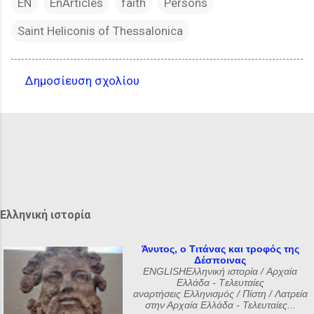
EN
EnArticles
faith
Persons
Saint Heliconis of Thessalonica
Δημοσίευση σχολίου
Σ
χ
ό
λ
ι
α
Ελληνική ιστορία
Άνυτος, ο Τιτάνας και τροφός της
Δέσποινας
ENGLISHΕλληνική ιστορία / Αρχαία
Ελλάδα - Tελευταίες
αναρτήσεις Ελληνισμός / Πίστη / Λατρεία
στην Αρχαία Ελλάδα - Τελευταίες...