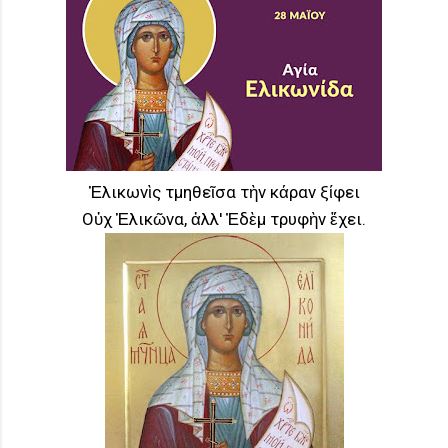
Ἑλικωνὶς τμηθεῖσα τὴν κάραν ξίφει
Οὐχ Ἑλικῶνα, ἀλλ' Ἐδὲμ τρυφὴν ἔχει.