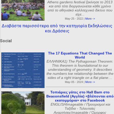
Athens gardens festival ξεκίνησε το 2013
και από τότε διοργανώνεται κάθε χρόνο
από το αθηναϊκό καλλιτεχνικό δίκτυο που
είχε...
May-25 - 2022 |
More ->
Διαβάστε περισσότερα από την κατηγορία Εκδηλώσεις
και Δράσεις
Social
The 17 Equations That Changed The
World
ΕΛΛΗΝΙΚΑ1) The Pythagorean Theorem:
This theorem is foundational to our
understanding of geometry. It describes
the numbers toe relationship between the
sides of a right triangle on a flat plane:...
May-05 - 2024 |
More ->
Τοπιάριες γάτες στο Hall Barn στο
Beaconsfield (Αγγλία) «βλέπονται από
εκατομμύρια» στο Facebook
ENGLISHImageable / Προορισμοί και
Ταξίδια - Τελευταίες
ΑναρτήσειςImageable / Όμορφος