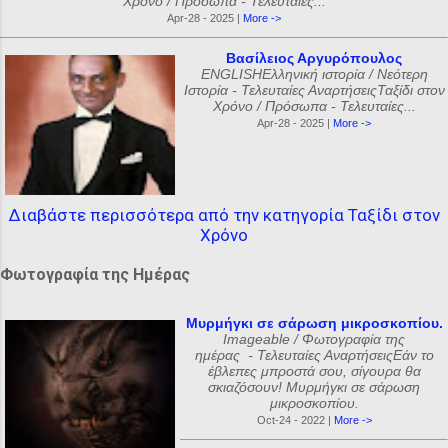
Χρόνο / Πρόσωπα - Τελευταίες...
Apr-28 - 2025 |
More ->
Βασίλειος Αργυρόπουλος
ENGLISHΕλληνική ιστορία / Νεότερη
Ιστορία - Τελευταίες ΑναρτήσειςΤαξίδι στον
Χρόνο / Πρόσωπα - Τελευταίες...
Apr-28 - 2025 |
More ->
Διαβάστε περισσότερα από την κατηγορία Ταξίδι στον
Χρόνο
Φωτογραφία της Ημέρας
Μυρμήγκι σε σάρωση μικροσκοπίου.
Imageable / Φωτογραφία της
ημέρας - Τελευταίες ΑναρτήσειςΕάν το
έβλεπες μπροστά σου, σίγουρα θα
σκιαζόσουν! Μυρμήγκι σε σάρωση
μικροσκοπίου.
Oct-24 - 2022 |
More ->