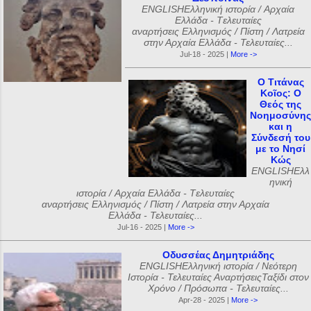
ENGLISHΕλληνική ιστορία / Αρχαία
Ελλάδα - Tελευταίες
αναρτήσεις Ελληνισμός / Πίστη / Λατρεία
στην Αρχαία Ελλάδα - Τελευταίες...
Jul-18 - 2025 |
More ->
Ο Τιτάνας
Κοῖος: Ο
Θεός της
Νοημοσύνης
και η
Σύνδεσή του
με το Νησί
Κώς
ENGLISHΕλλ
ηνική
ιστορία / Αρχαία Ελλάδα - Tελευταίες
αναρτήσεις Ελληνισμός / Πίστη / Λατρεία στην Αρχαία
Ελλάδα - Τελευταίες...
Jul-16 - 2025 |
More ->
Οδυσσέας Δημητριάδης
ENGLISHΕλληνική ιστορία / Νεότερη
Ιστορία - Τελευταίες ΑναρτήσειςΤαξίδι στον
Χρόνο / Πρόσωπα - Τελευταίες...
Apr-28 - 2025 |
More ->