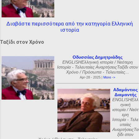
Διαβάστε περισσότερα από την κατηγορία Ελληνική
ιστορία
Ταξίδι στον Χρόνο
Οδυσσέας Δημητριάδης
ENGLISHΕλληνική ιστορία / Νεότερη
Ιστορία - Τελευταίες ΑναρτήσειςΤαξίδι στον
Χρόνο / Πρόσωπα - Τελευταίες...
Apr-28 - 2025 |
More ->
Αδαμάντιος
Διαμαντής
ENGLISHΕλλ
ηνική
ιστορία / Νεότ
ερη
Ιστορία - Τελε
υταίες
ΑναρτήσειςΤα
ξίδι στον