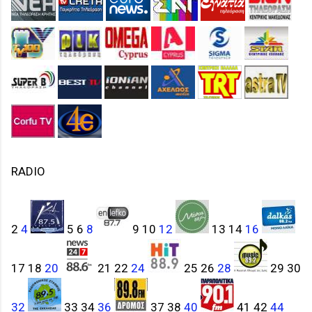
RADIO
2
4
5 6
8
9 10
12
13 14
16
17 18
20
21 22
24
25 26
28
29 30
32
33 34
36
37 38
40
41 42
44