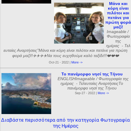
Μάνα και
κόρη είναι
πιλότοι και
πετάνε για
πρώτη φορά
μαζί!
Imageable /
Φωτογραφία
της
ημέρας - Τελ
ευταίες Αναρτήσεις"Μάνα και κόρη είναι πιλότοι και πετάνε για πρώτη
φορά μαζί!!✈️✈️✈️✈️Να τους ευχηθούμε καλό ταξίδι!!!❤️❤️❤️
Oct-21 - 2022 |
More ->
Το πανέμορφο νησί της Τήνου
ENGLISHImageable / Φωτογραφία της
ημέρας - Τελευταίες ΑναρτήσειςΤο
πανέμορφο νησί της Τήνου
Sep-27 - 2022 |
More ->
Διαβάστε περισσότερα από την κατηγορία Φωτογραφία
της Ημέρας