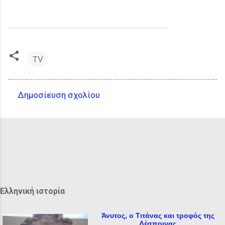
TV
Δημοσίευση σχολίου
Σ
χ
ό
λ
ι
α
Ελληνική ιστορία
Άνυτος, ο Τιτάνας και τροφός της
Δέσποινας