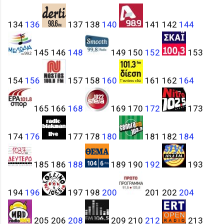
134
136
137 138
140
141 142
144
145 146
148
149 150
152
153
154
156
157 158
160
161 162
164
165 166
168
169 170
172
173
174
176
177 178
180
181 182
184
185 186
188
189 190
192
193
194
196
197 198
200
201 202
204
205 206
208
209 210
212
213