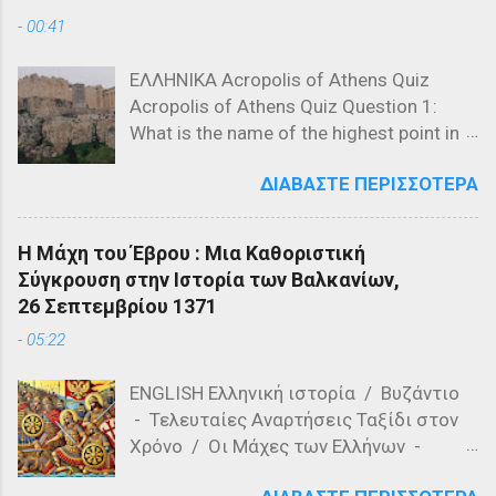
-
00:41
ΕΛΛΗΝΙΚΑ Acropolis of Athens Quiz
Acropolis of Athens Quiz Question 1:
What is the name of the highest point in
the Acropolis? a) The Parthenon b) The
ΔΙΑΒΆΣΤΕ ΠΕΡΙΣΣΌΤΕΡΑ
Propylaea c) The Acropolis Hill Question
2: Which of the following is NOT a
structure on the Acropolis? a) The
Η Μάχη του Έβρου : Μια Καθοριστική
Parthenon b) The Propylaea c) The
Σύγκρουση στην Ιστορία των Βαλκανίων,
Colosseum Question 3: Who designed
26 Σεπτεμβρίου 1371
the Parthenon? a) Ictinus and Callicrates
-
05:22
b) Phidias and Ictinus c) Pericles and
Phidias Question 4: What is the primary
ENGLISH Ελληνική ιστορία / Βυζάντιο
material used in the construction of the
- Τελευταίες Αναρτήσεις Ταξίδι στον
Parthenon? a) Marble b) Granite c)
Χρόνο / Οι Μάχες των Ελλήνων -
Limestone Question 5: Which of the
Τελευταίες αναρτήσεις Η Μάχη του
following is a feature of the Acropolis'