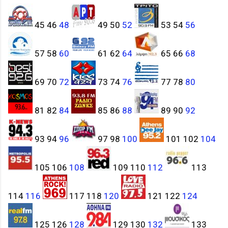
45 46
48
49 50
52
53 54
56
57 58
60
61 62
64
65 66
68
69 70
72
73 74
76
77 78
80
81 82
84
85 86
88
89 90
92
93 94
96
97 98
100
101 102
104
105 106
108
109 110
112
113
114
116
117 118
120
121 122
124
125 126
128
129 130
132
133