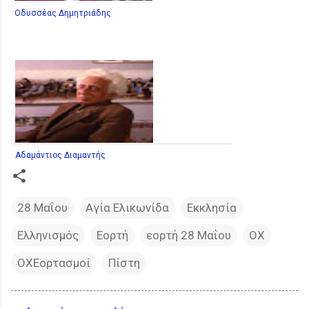
Οδυσσέας Δημητριάδης
Αδαμάντιος Διαμαντής
28 Μαΐου
Αγία Ελικωνίδα
Εκκλησία
Ελληνισμός
Εορτή
εορτή 28 Μαΐου
ΟΧ
ΟΧΕορτασμοί
Πίστη