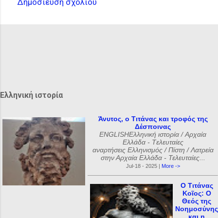
Δημοσίευση σχολίου
Σ
χ
ό
λ
ι
α
Ελληνική ιστορία
Άνυτος, ο Τιτάνας και τροφός της
Δέσποινας
ENGLISHΕλληνική ιστορία / Αρχαία
Ελλάδα - Tελευταίες
αναρτήσεις Ελληνισμός / Πίστη / Λατρεία
στην Αρχαία Ελλάδα - Τελευταίες...
Jul-18 - 2025 |
More ->
Ο Τιτάνας
Κοῖος: Ο
Θεός της
Νοημοσύνης
και η