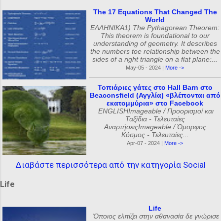
The 17 Equations That Changed The
World
ΕΛΛΗΝΙΚΑ1) The Pythagorean Theorem:
This theorem is foundational to our
understanding of geometry. It describes
the numbers toe relationship between the
sides of a right triangle on a flat plane:...
May-05 - 2024 |
More ->
Τοπιάριες γάτες στο Hall Barn στο
Beaconsfield (Αγγλία) «βλέπονται από
εκατομμύρια» στο Facebook
ENGLISHImageable / Προορισμοί και
Ταξίδια - Τελευταίες
ΑναρτήσειςImageable / Όμορφος
Κόσμος - Τελευταίες...
Apr-07 - 2024 |
More ->
Διαβάστε περισσότερα από την κατηγορία Social
Life
Life
Όποιος ελπίζει στην αθανασία δε γνώρισε