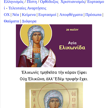
Ελληνισμός
/
Πίστη
/
Ορθόδοξος
Χριστιανισμός
/
Εορτασμο
ί
-
Τελευταίες Αναρτήσεις
ΟΧ
|
Νέα
|
Κείμενα
|
Εορτασμοί
|
Αποφθέγματα
|
Πρόσωπα
|
Θαύματα
|
Διάφορα
Ἑλικωνὶς τμηθεῖσα τὴν κάραν ξίφει
Οὐχ Ἑλικῶνα, ἀλλ' Ἐδὲμ τρυφὴν ἔχει.