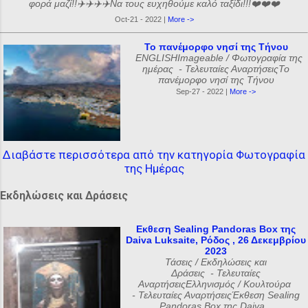
φορά μαζί!!✈️✈️✈️✈️Να τους ευχηθούμε καλό ταξίδι!!!❤️❤️❤️
Oct-21 - 2022 |
More ->
Το πανέμορφο νησί της Τήνου
ENGLISHImageable / Φωτογραφία της
ημέρας - Τελευταίες ΑναρτήσειςΤο
πανέμορφο νησί της Τήνου
Sep-27 - 2022 |
More ->
Διαβάστε περισσότερα από την κατηγορία Φωτογραφία
της Ημέρας
Εκδηλώσεις και Δράσεις
Εκθεση Sealing Pandoras Box της
Daiva Luksaite, Ρόδος , 26 Δεκεμβρίου
2023
Τάσεις / Εκδηλώσεις και
Δράσεις - Τελευταίες
ΑναρτήσειςΕλληνισμός / Κουλτούρα
- Τελευταίες ΑναρτήσειςΈκθεση Sealing
Pandoras Box της Daiva...