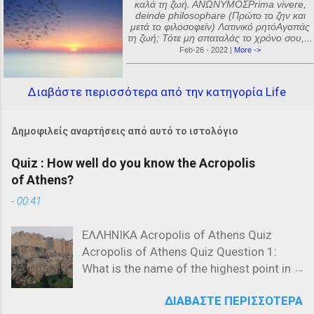
καλά τη ζωή. ΑΝΩΝΥΜΟΣPrima vivere,
deinde philosophare (Πρώτο το ζην και
μετά το φιλοσοφείν) Λατινικό ρητόΑγαπάς
τη ζωή; Τότε μη σπαταλάς το χρόνο σου,...
Feb-26 - 2022 |
More ->
Διαβάστε περισσότερα από την κατηγορία Life
Δημοφιλείς αναρτήσεις από αυτό το ιστολόγιο
Quiz : How well do you know the Acropolis
of Athens?
-
00:41
ΕΛΛΗΝΙΚΑ Acropolis of Athens Quiz
Acropolis of Athens Quiz Question 1:
What is the name of the highest point in
the Acropolis? a) The Parthenon b) The
ΔΙΑΒΆΣΤΕ ΠΕΡΙΣΣΌΤΕΡΑ
Propylaea c) The Acropolis Hill Question