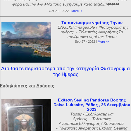
φορά μαζί!!✈️✈️✈️✈️Να τους ευχηθούμε καλό ταξίδι!!!❤️❤️❤️
Oct-21 - 2022 |
More ->
Το πανέμορφο νησί της Τήνου
ENGLISHImageable / Φωτογραφία της
ημέρας - Τελευταίες ΑναρτήσειςΤο
πανέμορφο νησί της Τήνου
Sep-27 - 2022 |
More ->
Διαβάστε περισσότερα από την κατηγορία Φωτογραφία
της Ημέρας
Εκδηλώσεις και Δράσεις
Εκθεση Sealing Pandoras Box της
Daiva Luksaite, Ρόδος , 26 Δεκεμβρίου
2023
Τάσεις / Εκδηλώσεις και
Δράσεις - Τελευταίες
ΑναρτήσειςΕλληνισμός / Κουλτούρα
- Τελευταίες ΑναρτήσειςΈκθεση Sealing