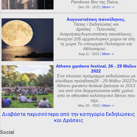
Pandoras Box της Daiva...
Dec-26 - 2023 |
More ->
Αυγουστιάτικη πανσέληνος.
Τάσεις / Εκδηλώσεις και
Δράσεις - Τελευταίες
ΑναρτήσειςΑυγουστιάτικη πανσέληνος:
Ανοιχτοί 105 αρχαιολογικοί χώροι σε όλη
τη χώρα Το υπουργείο Πολιτισμού και
Αθλητισμού...
Aug-11 - 2022 |
More ->
Athens gardens festival, 26 - 29 Μαΐου
2022
Ένα πλούσιο πρόγραμμα εκδηλώσεων με
ελεύθερη πρόσβαση26 - 29 Μαΐου 2022Το
Athens gardens festival ξεκίνησε το 2013
και από τότε διοργανώνεται κάθε χρόνο
από το αθηναϊκό καλλιτεχνικό δίκτυο που
είχε...
May-25 - 2022 |
More ->
Διαβάστε περισσότερα από την κατηγορία Εκδηλώσεις
και Δράσεις
Social