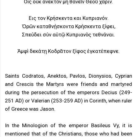
Οἷς οὐκ ἀνεκτὸν μὴ θανεῖν Θεοῦ χάριν.
Eις τον Kρήσκεντα και Kυπριανόν.
Ὁρῶν καταθνῄσκοντα Κρήσκεντα ξίφει,
Σπεύδει σὺν αὐτῷ Κυπριανὸς τεθνάναι.
Ἀμφὶ δεκάτῃ Κοδρᾶτον ξίφος ἐγκατέπεφνε.
Saints Codratos, Anektos, Pavlos, Dionysios, Cyprian
and Crescis the Martyrs were friends and martyred
during the persecution of the emperors Decius (249-
251 AD) or Valerian (253-259 AD) in Corinth, when ruler
of Greece was Jason.
In the Minologion of the emperor Basileus Vy, it is
mentioned that of the Christians, those who had been