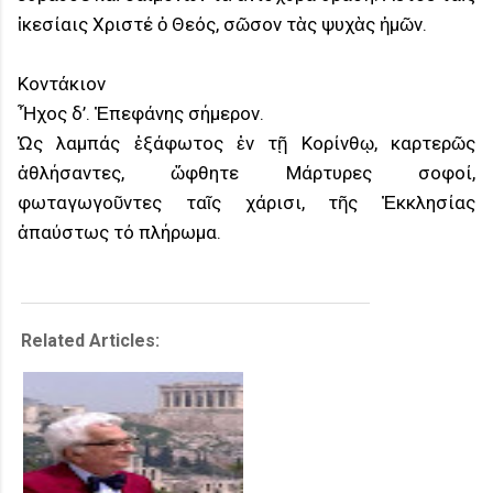
ἱκεσίαις Χριστέ ὁ Θεός, σῶσον τὰς ψυχὰς ἡμῶν.
Κοντάκιον
Ἦχος δ’. Ἐπεφάνης σήμερον.
Ὡς λαμπάς ἑξάφωτος ἐν τῇ Κορίνθῳ, καρτερῶς
ἀθλήσαντες, ὤφθητε Μάρτυρες σοφοί,
φωταγωγοῦντες ταῖς χάρισι, τῆς Ἐκκλησίας
ἀπαύστως τό πλήρωμα.
Related Articles: