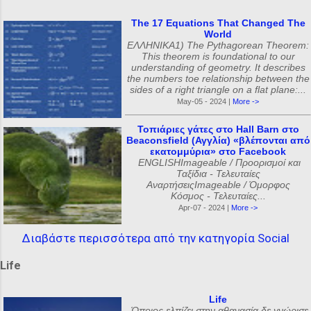
The 17 Equations That Changed The
World
ΕΛΛΗΝΙΚΑ1) The Pythagorean Theorem:
This theorem is foundational to our
understanding of geometry. It describes
the numbers toe relationship between the
sides of a right triangle on a flat plane:...
May-05 - 2024 |
More ->
Τοπιάριες γάτες στο Hall Barn στο
Beaconsfield (Αγγλία) «βλέπονται από
εκατομμύρια» στο Facebook
ENGLISHImageable / Προορισμοί και
Ταξίδια - Τελευταίες
ΑναρτήσειςImageable / Όμορφος
Κόσμος - Τελευταίες...
Apr-07 - 2024 |
More ->
Διαβάστε περισσότερα από την κατηγορία Social
Life
Life
Όποιος ελπίζει στην αθανασία δε γνώρισε