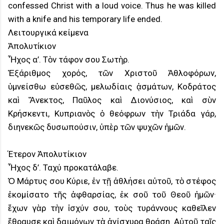
confessed Christ with a loud voice. Thus he was killed
with a knife and his temporary life ended.
Λειτουργικά κείμενα
Ἀπολυτίκιον
Ἦχος α’. Τὸν τάφον σου Σωτὴρ.
Ἐξάριθμος χορός, τῶν Χριστοῦ Ἀθλοφόρων,
ὑμνείσθω εὐσεθῶς, μελωδίαις ᾀσμάτων, Κοδράτος
καὶ Ἄνεκτος, Παῦλος καὶ Διονύσιος, καὶ σὺν
Κρήσκεντι, Κυπριανὸς ὁ θεόφρων τὴν Τριάδα γάρ,
διηνεκῶς δυσωπούσιν, ὑπὲρ τῶν ψυχῶν ἠμῶν.
Έτερον Ἀπολυτίκιον
Ἦχος δ’. Ταχύ προκατάλαβε.
Ὁ Μάρτυς σου Κύριε, ἐν τῇ ἀθλήσει αὐτοῦ, τὸ στέφος
ἐκομίσατο τῆς ἀφθαρσίας, ἐκ σοῦ τοῦ Θεοῦ ἡμῶν·
ἔχων γὰρ τὴν ἰσχύν σου, τοὺς τυράννους καθεῖλεν
ἔθραυσε καὶ δαιμόνων τὰ ἀνίσχυρα θράση. Αὐτοῦ ταῖς