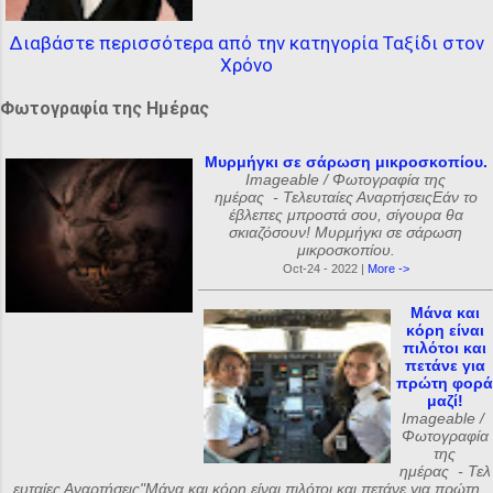
Διαβάστε περισσότερα από την κατηγορία Ταξίδι στον
Χρόνο
Φωτογραφία της Ημέρας
Μυρμήγκι σε σάρωση μικροσκοπίου.
Imageable / Φωτογραφία της
ημέρας - Τελευταίες ΑναρτήσειςΕάν το
έβλεπες μπροστά σου, σίγουρα θα
σκιαζόσουν! Μυρμήγκι σε σάρωση
μικροσκοπίου.
Oct-24 - 2022 |
More ->
Μάνα και
κόρη είναι
πιλότοι και
πετάνε για
πρώτη φορά
μαζί!
Imageable /
Φωτογραφία
της
ημέρας - Τελ
ευταίες Αναρτήσεις"Μάνα και κόρη είναι πιλότοι και πετάνε για πρώτη