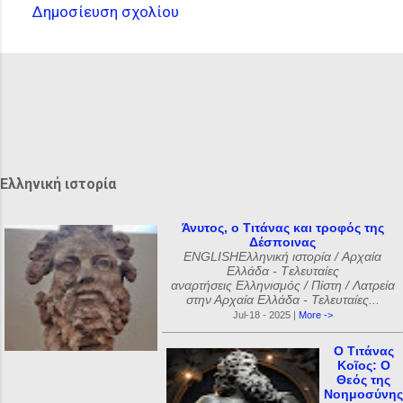
Δημοσίευση σχολίου
Σ
χ
ό
λ
ι
α
Ελληνική ιστορία
Άνυτος, ο Τιτάνας και τροφός της
Δέσποινας
ENGLISHΕλληνική ιστορία / Αρχαία
Ελλάδα - Tελευταίες
αναρτήσεις Ελληνισμός / Πίστη / Λατρεία
στην Αρχαία Ελλάδα - Τελευταίες...
Jul-18 - 2025 |
More ->
Ο Τιτάνας
Κοῖος: Ο
Θεός της
Νοημοσύνης