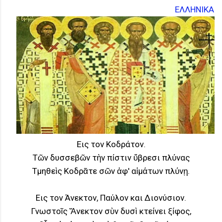
ΕΛΛΗΝΙΚΑ
Eις τον Kοδράτον.
Τῶν δυσσεβῶν τὴν πίστιν ὕβρεσι πλύνας
Τμηθεὶς Κοδρᾶτε σῶν ἀφ' αἱμάτων πλύνῃ.
Eις τον Άνεκτον, Παύλον και Διονύσιον.
Γνωστοῖς Ἄνεκτον σὺν δυσὶ κτείνει ξίφος,