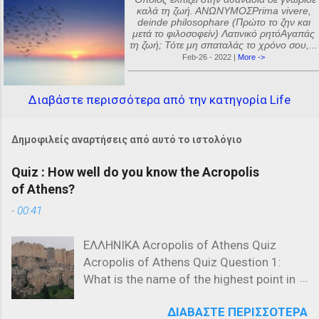
καλά τη ζωή. ΑΝΩΝΥΜΟΣPrima vivere,
deinde philosophare (Πρώτο το ζην και
μετά το φιλοσοφείν) Λατινικό ρητόΑγαπάς
τη ζωή; Τότε μη σπαταλάς το χρόνο σου,...
Feb-26 - 2022 |
More ->
Διαβάστε περισσότερα από την κατηγορία Life
Δημοφιλείς αναρτήσεις από αυτό το ιστολόγιο
Quiz : How well do you know the Acropolis
of Athens?
-
00:41
ΕΛΛΗΝΙΚΑ Acropolis of Athens Quiz
Acropolis of Athens Quiz Question 1:
What is the name of the highest point in
the Acropolis? a) The Parthenon b) The
ΔΙΑΒΆΣΤΕ ΠΕΡΙΣΣΌΤΕΡΑ
Propylaea c) The Acropolis Hill Question