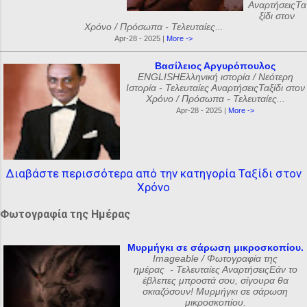
ΑναρτήσειςΤα
ξίδι στον
Χρόνο / Πρόσωπα - Τελευταίες...
Apr-28 - 2025 |
More ->
Βασίλειος Αργυρόπουλος
ENGLISHΕλληνική ιστορία / Νεότερη
Ιστορία - Τελευταίες ΑναρτήσειςΤαξίδι στον
Χρόνο / Πρόσωπα - Τελευταίες...
Apr-28 - 2025 |
More ->
Διαβάστε περισσότερα από την κατηγορία Ταξίδι στον
Χρόνο
Φωτογραφία της Ημέρας
Μυρμήγκι σε σάρωση μικροσκοπίου.
Imageable / Φωτογραφία της
ημέρας - Τελευταίες ΑναρτήσειςΕάν το
έβλεπες μπροστά σου, σίγουρα θα
σκιαζόσουν! Μυρμήγκι σε σάρωση
μικροσκοπίου.