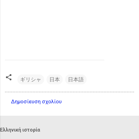
ギリシャ
日本
日本語
Δημοσίευση σχολίου
Σ
χ
ό
Ελληνική ιστορία
λ