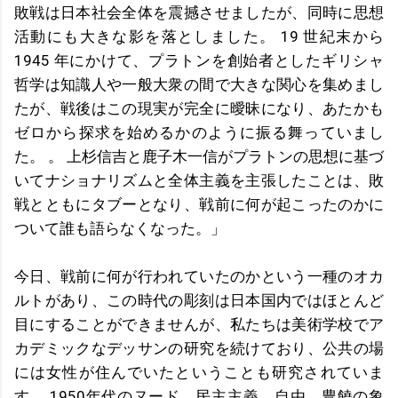
敗戦は日本社会全体を震撼させましたが、同時に思想
活動にも大きな影を落としました。 19 世紀末から
1945 年にかけて、プラトンを創始者としたギリシャ
哲学は知識人や一般大衆の間で大きな関心を集めまし
たが、戦後はこの現実が完全に曖昧になり、あたかも
ゼロから探求を始めるかのように振る舞っていまし
た。 。 上杉信吉と鹿子木一信がプラトンの思想に基づ
いてナショナリズムと全体主義を主張したことは、敗
戦とともにタブーとなり、戦前に何が起こったのかに
ついて誰も語らなくなった。」
今日、戦前に何が行われていたのかという一種のオカ
ルトがあり、この時代の彫刻は日本国内ではほとんど
目にすることができませんが、私たちは美術学校でア
カデミックなデッサンの研究を続けており、公共の場
には女性が住んでいたということも研究されていま
す。 1950年代のヌード、民主主義、自由、豊饒の象