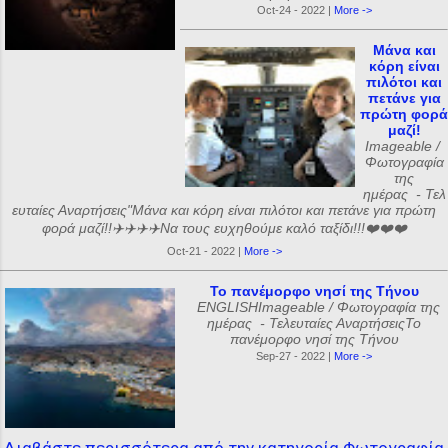
Oct-24 - 2022 |
More ->
Μάνα και
κόρη είναι
πιλότοι και
πετάνε για
πρώτη φορά
μαζί!
Imageable /
Φωτογραφία
της
ημέρας - Τελ
ευταίες Αναρτήσεις"Μάνα και κόρη είναι πιλότοι και πετάνε για πρώτη
φορά μαζί!!✈️✈️✈️✈️Να τους ευχηθούμε καλό ταξίδι!!!❤️❤️❤️
Oct-21 - 2022 |
More ->
Το πανέμορφο νησί της Τήνου
ENGLISHImageable / Φωτογραφία της
ημέρας - Τελευταίες ΑναρτήσειςΤο
πανέμορφο νησί της Τήνου
Sep-27 - 2022 |
More ->
Διαβάστε περισσότερα από την κατηγορία Φωτογραφία