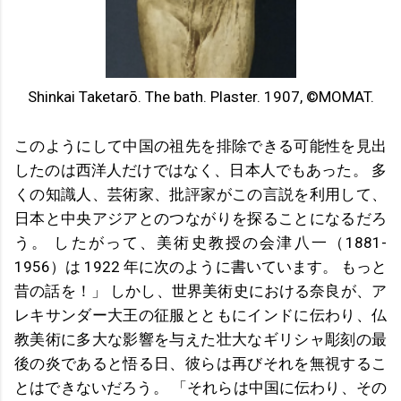
Shinkai Taketarō. The bath. Plaster. 1907, ©MOMAT.
このようにして中国の祖先を排除できる可能性を見出
したのは西洋人だけではなく、日本人でもあった。 多
くの知識人、芸術家、批評家がこの言説を利用して、
日本と中央アジアとのつながりを探ることになるだろ
う。 したがって、美術史教授の会津八一（1881-
1956）は 1922 年に次のように書いています。 もっと
昔の話を！」 しかし、世界美術史における奈良が、ア
レキサンダー大王の征服とともにインドに伝わり、仏
教美術に多大な影響を与えた壮大なギリシャ彫刻の最
後の炎であると悟る日、彼らは再びそれを無視するこ
とはできないだろう。 「それらは中国に伝わり、その