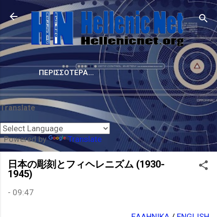
Μετάβαση στο κύριο περιεχόμενο
ΠΕΡΙΣΣΌΤΕΡΑ…
Translate
Powered by
Translate
日本の彫刻とフィヘレニズム (1930-
1945)
-
09:47
ΕΛΛΗΝΙΚΑ
/
ENGLISH