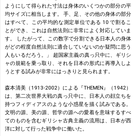
ようにして得られた寸法は身体のいくつかの部分の平
均サイズに相当します。 手、足、その他の身体の部分
はすべて、この平均的な測定単位である 10 で割るこ
とができ、これは自然法則に非常によく対応していま
す。 したがって、この数字で分割できる日本人の身体
がどの程度自然法則に適合していないのか疑問に思う
人もいるだろう。」 超国家主義の真っ只中に、ギリシ
ャの規範を乗っ取り、それを日本の形式に再導入しよ
うとする試みが非常にはっきりと見られます。
森本清美（1913-2002）による『THEMEN』（1942）
は、第二次世界大戦の真っ只中に、日本人の顔立ちを
持つフィディアスのような小惑星を描く試みである。
文明の源、美の源、哲学の源への愛着を意味するすべ
てのものを含むギリシャ古典主義の流用は、日本が西
洋に対して行った戦争中に働いた。