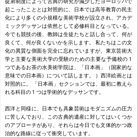
徒弟制度によって古典の研究が減少したヨーロッパで
起こったこととは対照的に、日本では高等教育の民主
化により多くの小規模な美術学校が設立され、アカデ
ミックデッサンは依然として必修科目となっている。
今でも競技の後、教師は生徒たちと話し合って、何が
良くて、何が良くないかを示します。 私たちはこの文
化の異質な側面を完全に忘れていますが、東京芸術大
学と主要な美術大学の受験のための主要な予備校の 1
つであるお茶の水美術学院は、「日本画」（国家的な
意味での日本画）について話します。 ）西洋絵画とは
対照的に。 「日本画」セクションでは、最初に教えら
れる科目の 1 つは学術的なデッサンです。
西洋と同様に、日本でも具象芸術はモダニズムの圧力
に苦しんでおり、この古典的遺産に対してはいくつか
のアプローチがあり、それらは今日でも文体的かつ政
治的な路線に従って衝突しています。