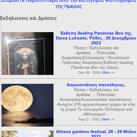
της Ημέρας
Εκδηλώσεις και Δράσεις
Εκθεση Sealing Pandoras Box της
Daiva Luksaite, Ρόδος , 26 Δεκεμβρίου
2023
Τάσεις / Εκδηλώσεις και
Δράσεις - Τελευταίες
ΑναρτήσειςΕλληνισμός / Κουλτούρα
- Τελευταίες ΑναρτήσειςΈκθεση Sealing
Pandoras Box της Daiva...
Dec-26 - 2023 |
More ->
Αυγουστιάτικη πανσέληνος.
Τάσεις / Εκδηλώσεις και
Δράσεις - Τελευταίες
ΑναρτήσειςΑυγουστιάτικη πανσέληνος:
Ανοιχτοί 105 αρχαιολογικοί χώροι σε όλη
τη χώρα Το υπουργείο Πολιτισμού και
Αθλητισμού...
Aug-11 - 2022 |
More ->
Athens gardens festival, 26 - 29 Μαΐου
2022