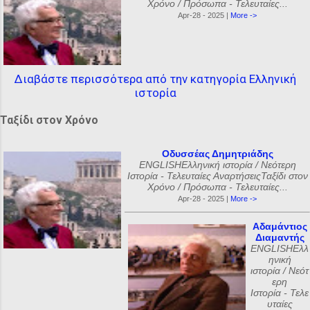
Χρόνο / Πρόσωπα - Τελευταίες...
Apr-28 - 2025 |
More ->
Διαβάστε περισσότερα από την κατηγορία Ελληνική
ιστορία
Ταξίδι στον Χρόνο
Οδυσσέας Δημητριάδης
ENGLISHΕλληνική ιστορία / Νεότερη
Ιστορία - Τελευταίες ΑναρτήσειςΤαξίδι στον
Χρόνο / Πρόσωπα - Τελευταίες...
Apr-28 - 2025 |
More ->
Αδαμάντιος
Διαμαντής
ENGLISHΕλλ
ηνική
ιστορία / Νεότ
ερη
Ιστορία - Τελε
υταίες