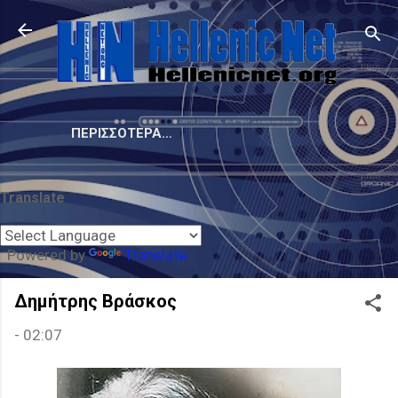
Μετάβαση στο κύριο περιεχόμενο
ΠΕΡΙΣΣΌΤΕΡΑ…
Translate
Powered by
Translate
Δημήτρης Βράσκος
-
02:07