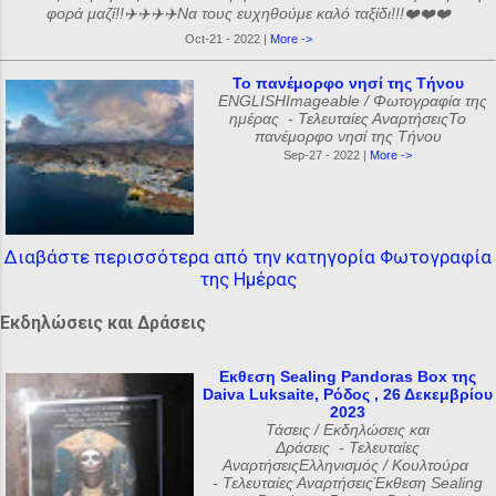
φορά μαζί!!✈️✈️✈️✈️Να τους ευχηθούμε καλό ταξίδι!!!❤️❤️❤️
Oct-21 - 2022 |
More ->
Το πανέμορφο νησί της Τήνου
ENGLISHImageable / Φωτογραφία της
ημέρας - Τελευταίες ΑναρτήσειςΤο
πανέμορφο νησί της Τήνου
Sep-27 - 2022 |
More ->
Διαβάστε περισσότερα από την κατηγορία Φωτογραφία
της Ημέρας
Εκδηλώσεις και Δράσεις
Εκθεση Sealing Pandoras Box της
Daiva Luksaite, Ρόδος , 26 Δεκεμβρίου
2023
Τάσεις / Εκδηλώσεις και
Δράσεις - Τελευταίες
ΑναρτήσειςΕλληνισμός / Κουλτούρα
- Τελευταίες ΑναρτήσειςΈκθεση Sealing