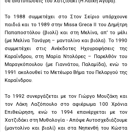
σε ανατυπώσεις του Χατζιδάκι (Η Λαϊκή Αγορά).
Το 1988 συμμετέχει στο Στον Σείριο υπάρχουνε
παιδιά και το 1989 στην Missa Greca II του Δημήτρη
Παπαποστόλου (βιολί) και στη Μελίνα, απ' το μέλι
(με Μελίνα Τανάγρη – μαντολίνο και βιόλα). Το 1990
συμμετέχει στις Ανέκδοτες Ηχογραφήσεις της
Καραΐνδρου, στη Μαρία Ντολόρες – Παρελθόν του
Μαραγκόπουλου (με Γιαννάτου, Παλαμίδα), ενώ το
1991 ακολουθεί το Μετέωρο Βήμα του Πελαργού της
Καραΐνδρου.
Το 1992 συνεργάζεται με τον Γιώργο Μουζάκη και
τον Λάκη Λαζόπουλο στο αφιέρωμα 100 Χρόνια
Επιθεώρηση, ενώ το 1994 επανέρχεται με τον
Χατζιδάκι στη Μυθολογία - Απόψε Αυτοσχεδιάζουμε
(μαντολίνο και βιολί) και στα Νηπενθή του Κώστα