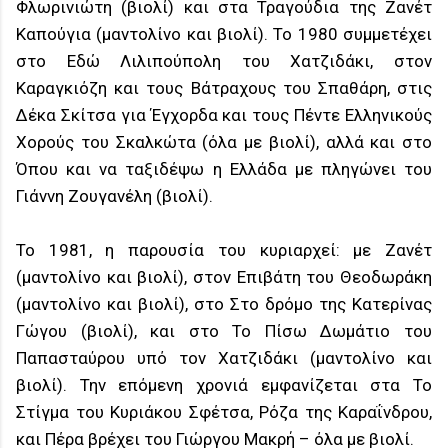
Φλωρινιώτη (βιολί) και στα Τραγούδια της Ζανέτ
Καπούγια (μαντολίνο και βιολί). Το 1980 συμμετέχει
στο Εδώ Λιλιπούπολη του Χατζιδάκι, στον
Καραγκιόζη και τους Βάτραχους του Σπαθάρη, στις
Δέκα Σκίτσα για Έγχορδα και τους Πέντε Ελληνικούς
Χορούς του Σκαλκώτα (όλα με βιολί), αλλά και στο
Όπου και να ταξιδέψω η Ελλάδα με πληγώνει του
Γιάννη Ζουγανέλη (βιολί).
Το 1981, η παρουσία του κυριαρχεί: με Ζανέτ
(μαντολίνο και βιολί), στον Επιβάτη του Θεοδωράκη
(μαντολίνο και βιολί), στο Στο δρόμο της Κατερίνας
Γώγου (βιολί), και στο Το Πίσω Δωμάτιο του
Παπασταύρου υπό τον Χατζιδάκι (μαντολίνο και
βιολί). Την επόμενη χρονιά εμφανίζεται στα Το
Στίγμα του Κυριάκου Σφέτσα, Ρόζα της Καραΐνδρου,
και Πέρα βρέχει του Γιώργου Μακρή – όλα με βιολί.