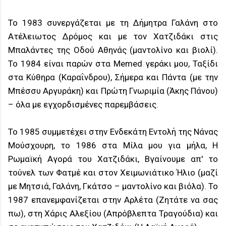
Το 1983 συνεργάζεται με τη Δήμητρα Γαλάνη στο
Ατέλειωτος Δρόμος και με τον Χατζιδάκι στις
Μπαλάντες της Οδού Αθηνάς (μαντολίνο και βιολί).
Το 1984 είναι παρών στα Memed γεράκι μου, Ταξίδι
στα Κύθηρα (Καραΐνδρου), Σήμερα και Πάντα (με την
Μπέσσυ Αργυράκη) και Πρώτη Γνωριμία (Άκης Πάνου)
– όλα με εγχορδισμένες παρεμβάσεις.
Το 1985 συμμετέχει στην Ενδεκάτη Εντολή της Νάνας
Μούσχουρη, το 1986 στα Μίλα μου για μήλα, Η
Ρωμαϊκή Αγορά του Χατζιδάκι, Βγαίνουμε απ' το
τούνελ των Φατμέ και στον Χειμωνιάτικο Ήλιο (μαζί
με Μητσιά, Γαλάνη, Γκάτσο – μαντολίνο και βιόλα). Το
1987 επανεμφανίζεται στην Αρλέτα (Ζητάτε να σας
πω), στη Χάρις Αλεξίου (Απρόβλεπτα Τραγούδια) και