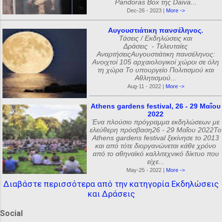
Pandoras Box της Daiva...
Dec-26 - 2023 |
More ->
Αυγουστιάτικη πανσέληνος.
Τάσεις / Εκδηλώσεις και
Δράσεις - Τελευταίες
ΑναρτήσειςΑυγουστιάτικη πανσέληνος:
Ανοιχτοί 105 αρχαιολογικοί χώροι σε όλη
τη χώρα Το υπουργείο Πολιτισμού και
Αθλητισμού...
Aug-11 - 2022 |
More ->
Athens gardens festival, 26 - 29 Μαΐου
2022
Ένα πλούσιο πρόγραμμα εκδηλώσεων με
ελεύθερη πρόσβαση26 - 29 Μαΐου 2022Το
Athens gardens festival ξεκίνησε το 2013
και από τότε διοργανώνεται κάθε χρόνο
από το αθηναϊκό καλλιτεχνικό δίκτυο που
είχε...
May-25 - 2022 |
More ->
Διαβάστε περισσότερα από την κατηγορία Εκδηλώσεις
και Δράσεις
Social