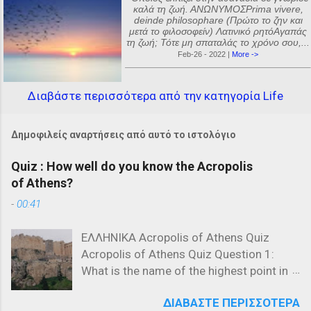
καλά τη ζωή. ΑΝΩΝΥΜΟΣPrima vivere,
deinde philosophare (Πρώτο το ζην και
μετά το φιλοσοφείν) Λατινικό ρητόΑγαπάς
τη ζωή; Τότε μη σπαταλάς το χρόνο σου,...
Feb-26 - 2022 |
More ->
Διαβάστε περισσότερα από την κατηγορία Life
Δημοφιλείς αναρτήσεις από αυτό το ιστολόγιο
Quiz : How well do you know the Acropolis
of Athens?
-
00:41
ΕΛΛΗΝΙΚΑ Acropolis of Athens Quiz
Acropolis of Athens Quiz Question 1:
What is the name of the highest point in
the Acropolis? a) The Parthenon b) The
ΔΙΑΒΆΣΤΕ ΠΕΡΙΣΣΌΤΕΡΑ
Propylaea c) The Acropolis Hill Question