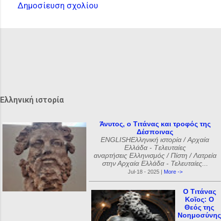
Δημοσίευση σχολίου
Σ
χ
ό
λ
ι
α
Ελληνική ιστορία
Άνυτος, ο Τιτάνας και τροφός της
Δέσποινας
ENGLISHΕλληνική ιστορία / Αρχαία
Ελλάδα - Tελευταίες
αναρτήσεις Ελληνισμός / Πίστη / Λατρεία
στην Αρχαία Ελλάδα - Τελευταίες...
Jul-18 - 2025 |
More ->
Ο Τιτάνας
Κοῖος: Ο
Θεός της
Νοημοσύνης