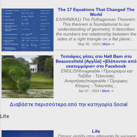
The 17 Equations That Changed The
World
ΕΛΛΗΝΙΚΑ1) The Pythagorean Theorem:
This theorem is foundational to our
understanding of geometry. It describes
the numbers toe relationship between the
sides of a right triangle on a flat plane:...
May-05 - 2024 |
More ->
Τοπιάριες γάτες στο Hall Barn στο
Beaconsfield (Αγγλία) «βλέπονται από
εκατομμύρια» στο Facebook
ENGLISHImageable / Προορισμοί και
Ταξίδια - Τελευταίες
ΑναρτήσειςImageable / Όμορφος
Κόσμος - Τελευταίες...
Apr-07 - 2024 |
More ->
Διαβάστε περισσότερα από την κατηγορία Social
Life
Life
Όποιος ελπίζει στην αθανασία δε γνώρισε