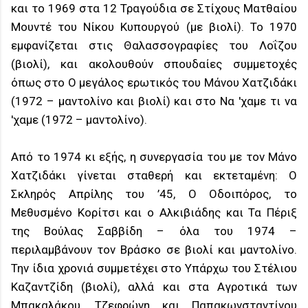
και το 1969 στα 12 Τραγούδια σε Στίχους Ματθαίου
Μουντέ του Νίκου Κυπουργού (με βιολί). Το 1970
εμφανίζεται στις Θαλασσογραφίες του Λοΐζου
(βιολί), και ακολουθούν σπουδαίες συμμετοχές
όπως στο Ο μεγάλος ερωτικός του Μάνου Χατζιδάκι
(1972 – μαντολίνο και βιολί) και στο Να 'χαμε τι να
'χαμε (1972 – μαντολίνο).
Από το 1974 κι εξής, η συνεργασία του με τον Μάνο
Χατζιδάκι γίνεται σταθερή και εκτεταμένη: Ο
Σκληρός Απρίλης του ’45, Ο Οδοιπόρος, το
Μεθυσμένο Κορίτσι και ο Αλκιβιάδης και Τα Πέριξ
της Βούλας Σαββίδη – όλα του 1974 –
περιλαμβάνουν τον Βράσκο σε βιολί και μαντολίνο.
Την ίδια χρονιά συμμετέχει στο Υπάρχω του Στέλιου
Καζαντζίδη (βιολί), αλλά και στα Αγροτικά των
Μπακαλάκου, Τζεφρώνη και Παπακωνσταντίνου