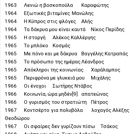
1963
Λενιώ η βοσκοπούλα
Καραφώτης
1964
Εξωτικές βιταμίνες
Μανώλης
1964
Η Κύπρος στις φλόγες
Αλής
1964
Τα δάκρυα μου είναι καυτά
Νίκος Περίδης
1965
Η στοργή
Αλέκος Καλλέργης
1965
Το μπλόκο
Κοσμάς
1965
Με πόνο και με δάκρυα
Βαγγέλης Κατραπάς
1965
Το πρόσωπο της ημέρας
Λέανδρος
1965
Απόκληροι της κοινωνίας
Χαράλαμπος
1965
Περιφρόνα με γλυκειά μου
Μιχάλης
1966
Οι ένοχοι
Σωτήρης Ντάβος
1966
Κοινωνία, ώρα μηδέν[9]
απατεώνας
1966
Ο γυρισμός του στρατιώτη
Πέτρος
1967
Κοντσέρτο για πολυβόλα
λοχαγός Αλέξης
Θεοδώρου
1967
Οι σφαίρες δεν γυρίζουν πίσω
Τσάκος