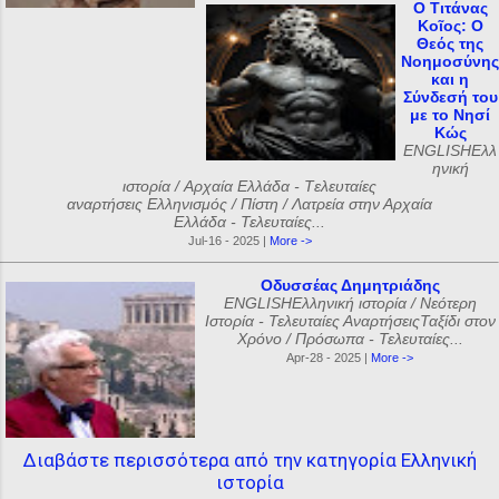
Ο Τιτάνας
Κοῖος: Ο
Θεός της
Νοημοσύνης
και η
Σύνδεσή του
με το Νησί
Κώς
ENGLISHΕλλ
ηνική
ιστορία / Αρχαία Ελλάδα - Tελευταίες
αναρτήσεις Ελληνισμός / Πίστη / Λατρεία στην Αρχαία
Ελλάδα - Τελευταίες...
Jul-16 - 2025 |
More ->
Οδυσσέας Δημητριάδης
ENGLISHΕλληνική ιστορία / Νεότερη
Ιστορία - Τελευταίες ΑναρτήσειςΤαξίδι στον
Χρόνο / Πρόσωπα - Τελευταίες...
Apr-28 - 2025 |
More ->
Διαβάστε περισσότερα από την κατηγορία Ελληνική
ιστορία