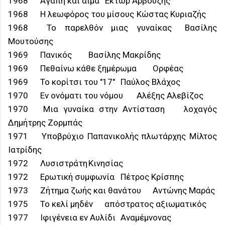
1968
Αγάπη και αίμα
Έκτωρ Αρβούζης
1968
Η λεωφόρος του μίσους
Κώστας Κυριαζής
1968
Το παρελθόν μιας γυναίκας
Βασίλης
Μουτούσης
1969
Πανικός
Βασίλης Μακρίδης
1969
Πεθαίνω κάθε ξημέρωμα
Ορφέας
1969
Το κορίτσι του "17"
Παύλος Βλάχος
1970
Εν ονόματι του νόμου
Αλέξης Αλεβίζος
1970
Μια γυναίκα στην Αντίσταση
λοχαγός
Δημήτρης Ζορμπάς
1971
Υποβρύχιο Παπανικολής
πλωτάρχης Μίλτος
Ιατρίδης
1972
Λυσιστράτη
Κινησίας
1972
Ερωτική συμφωνία
Πέτρος Κρίσπης
1973
Ζήτημα ζωής και θανάτου
Αντώνης Μαράς
1975
Το κελί μηδέν
απόστρατος αξιωματικός
1977
Ιφιγένεια εν Αυλίδι
Αναμέμνονας