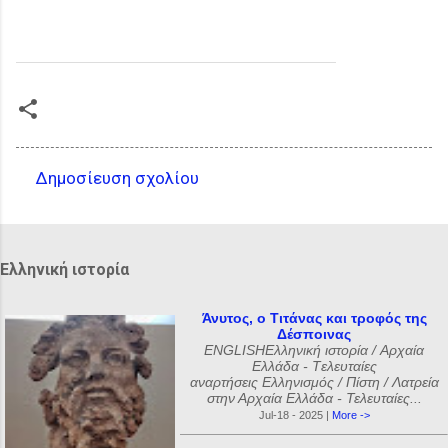
Δημοσίευση σχολίου
Σ
χ
ό
Ελληνική ιστορία
λ
ι
Άνυτος, ο Τιτάνας και τροφός της
Δέσποινας
α
ENGLISHΕλληνική ιστορία / Αρχαία
Ελλάδα - Tελευταίες
αναρτήσεις Ελληνισμός / Πίστη / Λατρεία
στην Αρχαία Ελλάδα - Τελευταίες...
Jul-18 - 2025 |
More ->