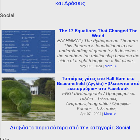
και Δράσεις
Social
The 17 Equations That Changed The
World
ΕΛΛΗΝΙΚΑ1) The Pythagorean Theorem:
This theorem is foundational to our
understanding of geometry. It describes
the numbers toe relationship between the
sides of a right triangle on a flat plane:...
May-05 - 2024 |
More ->
Τοπιάριες γάτες στο Hall Barn στο
Beaconsfield (Αγγλία) «βλέπονται από
εκατομμύρια» στο Facebook
ENGLISHImageable / Προορισμοί και
Ταξίδια - Τελευταίες
ΑναρτήσειςImageable / Όμορφος
Κόσμος - Τελευταίες...
Apr-07 - 2024 |
More ->
Διαβάστε περισσότερα από την κατηγορία Social
Life