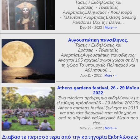
Τάσεις / Εκδηλώσεις και
Δράσεις - Τελευταίες
ΑναρτήσειςΕλληνισμός / Κουλτούρα
- Τελευταίες ΑναρτήσειςΈκθεση Sealing
Pandoras Box της Daiva...
Dec-26 - 2023 |
More ->
Αυγουστιάτικη πανσέληνος.
Τάσεις / Εκδηλώσεις και
Δράσεις - Τελευταίες
ΑναρτήσειςΑυγουστιάτικη πανσέληνος:
Ανοιχτοί 105 αρχαιολογικοί χώροι σε όλη
τη χώρα Το υπουργείο Πολιτισμού και
Αθλητισμού...
Aug-11 - 2022 |
More ->
Athens gardens festival, 26 - 29 Μαΐου
2022
Ένα πλούσιο πρόγραμμα εκδηλώσεων με
ελεύθερη πρόσβαση26 - 29 Μαΐου 2022Το
Athens gardens festival ξεκίνησε το 2013
και από τότε διοργανώνεται κάθε χρόνο
από το αθηναϊκό καλλιτεχνικό δίκτυο που
είχε...
May-25 - 2022 |
More ->
Διαβάστε περισσότερα από την κατηγορία Εκδηλώσεις