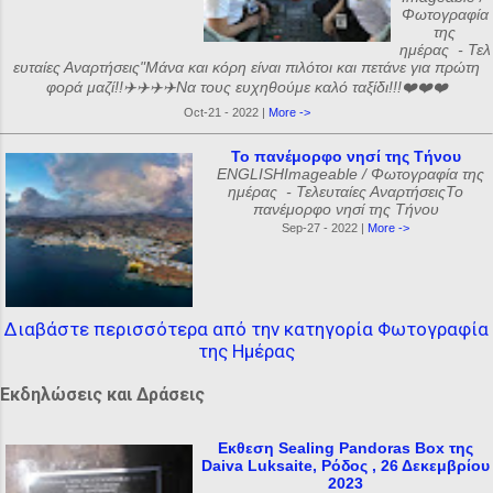
Φωτογραφία
της
ημέρας - Τελ
ευταίες Αναρτήσεις"Μάνα και κόρη είναι πιλότοι και πετάνε για πρώτη
φορά μαζί!!✈️✈️✈️✈️Να τους ευχηθούμε καλό ταξίδι!!!❤️❤️❤️
Oct-21 - 2022 |
More ->
Το πανέμορφο νησί της Τήνου
ENGLISHImageable / Φωτογραφία της
ημέρας - Τελευταίες ΑναρτήσειςΤο
πανέμορφο νησί της Τήνου
Sep-27 - 2022 |
More ->
Διαβάστε περισσότερα από την κατηγορία Φωτογραφία
της Ημέρας
Εκδηλώσεις και Δράσεις
Εκθεση Sealing Pandoras Box της
Daiva Luksaite, Ρόδος , 26 Δεκεμβρίου
2023