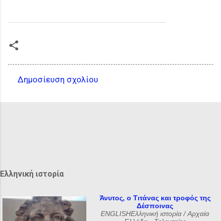
Δημοσίευση σχολίου
Σ
χ
ό
λ
ι
α
Ελληνική ιστορία
Άνυτος, ο Τιτάνας και τροφός της
Δέσποινας
ENGLISHΕλληνική ιστορία / Αρχαία