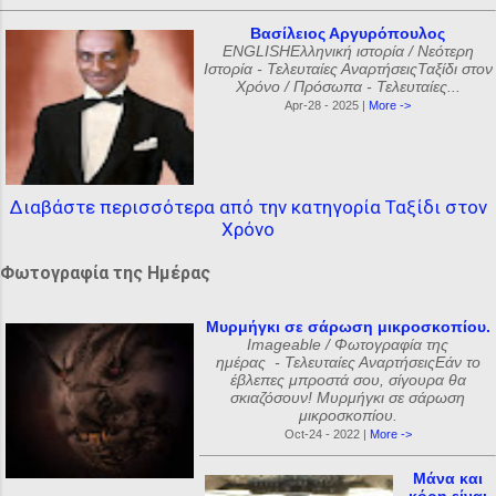
Βασίλειος Αργυρόπουλος
ENGLISHΕλληνική ιστορία / Νεότερη
Ιστορία - Τελευταίες ΑναρτήσειςΤαξίδι στον
Χρόνο / Πρόσωπα - Τελευταίες...
Apr-28 - 2025 |
More ->
Διαβάστε περισσότερα από την κατηγορία Ταξίδι στον
Χρόνο
Φωτογραφία της Ημέρας
Μυρμήγκι σε σάρωση μικροσκοπίου.
Imageable / Φωτογραφία της
ημέρας - Τελευταίες ΑναρτήσειςΕάν το
έβλεπες μπροστά σου, σίγουρα θα
σκιαζόσουν! Μυρμήγκι σε σάρωση
μικροσκοπίου.
Oct-24 - 2022 |
More ->
Μάνα και