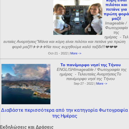
κόρη είναι
πιλότοι και
πετάνε για
πρώτη φορά
μαζί!
Imageable /
Φωτογραφία
της
ημέρας - Τελ
ευταίες Αναρτήσεις"Μάνα και κόρη είναι πιλότοι και πετάνε για πρώτη
φορά μαζί!!✈️✈️✈️✈️Να τους ευχηθούμε καλό ταξίδι!!!❤️❤️❤️
Oct-21 - 2022 |
More ->
Το πανέμορφο νησί της Τήνου
ENGLISHImageable / Φωτογραφία της
ημέρας - Τελευταίες ΑναρτήσειςΤο
πανέμορφο νησί της Τήνου
Sep-27 - 2022 |
More ->
Διαβάστε περισσότερα από την κατηγορία Φωτογραφία
της Ημέρας
Εκδηλώσεις και Δράσεις