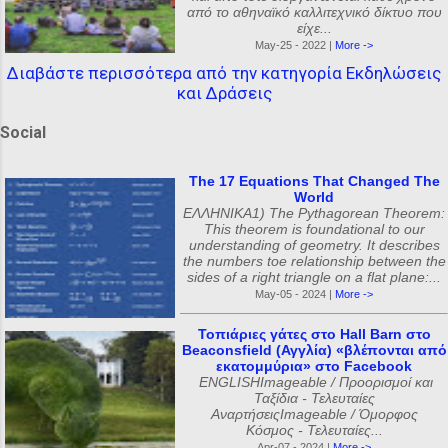
από το αθηναϊκό καλλιτεχνικό δίκτυο που
είχε...
May-25 - 2022 |
More ->
Διαβάστε περισσότερα από την κατηγορία Εκδηλώσεις
και Δράσεις
Social
The 17 Equations That Changed The
World
ΕΛΛΗΝΙΚΑ1) The Pythagorean Theorem:
This theorem is foundational to our
understanding of geometry. It describes
the numbers toe relationship between the
sides of a right triangle on a flat plane:...
May-05 - 2024 |
More ->
Τοπιάριες γάτες στο Hall Barn στο
Beaconsfield (Αγγλία) «βλέπονται από
εκατομμύρια» στο Facebook
ENGLISHImageable / Προορισμοί και
Ταξίδια - Τελευταίες
ΑναρτήσειςImageable / Όμορφος
Κόσμος - Τελευταίες...
Apr-07 - 2024 |
More ->