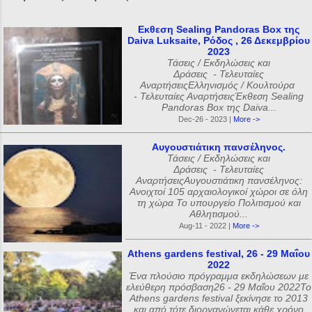
Εκθεση Sealing Pandoras Box της
Daiva Luksaite, Ρόδος , 26 Δεκεμβρίου
2023
Τάσεις / Εκδηλώσεις και
Δράσεις - Τελευταίες
ΑναρτήσειςΕλληνισμός / Κουλτούρα
- Τελευταίες ΑναρτήσειςΈκθεση Sealing
Pandoras Box της Daiva...
Dec-26 - 2023 |
More ->
Αυγουστιάτικη πανσέληνος.
Τάσεις / Εκδηλώσεις και
Δράσεις - Τελευταίες
ΑναρτήσειςΑυγουστιάτικη πανσέληνος:
Ανοιχτοί 105 αρχαιολογικοί χώροι σε όλη
τη χώρα Το υπουργείο Πολιτισμού και
Αθλητισμού...
Aug-11 - 2022 |
More ->
Athens gardens festival, 26 - 29 Μαΐου
2022
Ένα πλούσιο πρόγραμμα εκδηλώσεων με
ελεύθερη πρόσβαση26 - 29 Μαΐου 2022Το
Athens gardens festival ξεκίνησε το 2013
και από τότε διοργανώνεται κάθε χρόνο