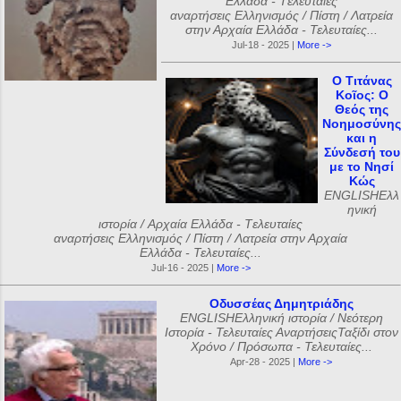
Ελλάδα - Tελευταίες
αναρτήσεις Ελληνισμός / Πίστη / Λατρεία
στην Αρχαία Ελλάδα - Τελευταίες...
Jul-18 - 2025 |
More ->
Ο Τιτάνας
Κοῖος: Ο
Θεός της
Νοημοσύνης
και η
Σύνδεσή του
με το Νησί
Κώς
ENGLISHΕλλ
ηνική
ιστορία / Αρχαία Ελλάδα - Tελευταίες
αναρτήσεις Ελληνισμός / Πίστη / Λατρεία στην Αρχαία
Ελλάδα - Τελευταίες...
Jul-16 - 2025 |
More ->
Οδυσσέας Δημητριάδης
ENGLISHΕλληνική ιστορία / Νεότερη
Ιστορία - Τελευταίες ΑναρτήσειςΤαξίδι στον
Χρόνο / Πρόσωπα - Τελευταίες...
Apr-28 - 2025 |
More ->