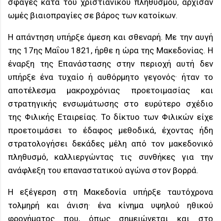
σφαγές κατά του χριστιανικού πληθυσμού, άρχισαν
ωμές βιαιοπραγίες σε βάρος των κατοίκων.
Η απάντηση υπήρξε άμεση και σθεναρή. Με την αυγή
της 17ης Μαΐου 1821, ήρθε η ώρα της Μακεδονίας. Η
έναρξη της Επανάστασης στην περιοχή αυτή δεν
υπήρξε ένα τυχαίο ή αυθόρμητο γεγονός· ήταν το
αποτέλεσμα μακροχρόνιας προετοιμασίας και
στρατηγικής ενσωμάτωσης στο ευρύτερο σχέδιο
της Φιλικής Εταιρείας. Το δίκτυο των Φιλικών είχε
προετοιμάσει το έδαφος μεθοδικά, έχοντας ήδη
στρατολογήσει δεκάδες μέλη από τον μακεδονικό
πληθυσμό, καλλιεργώντας τις συνθήκες για την
ανάφλεξη του επαναστατικού αγώνα στον βορρά.
Η εξέγερση στη Μακεδονία υπήρξε ταυτόχρονα
τολμηρή και άνιση· ένα κίνημα υψηλού ηθικού
φρονήματος που, όπως σημειώνεται και στο