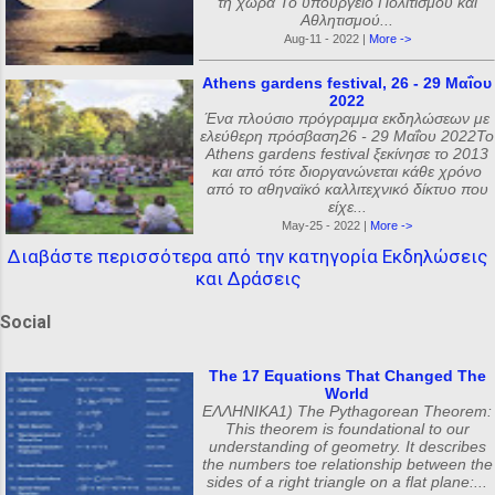
τη χώρα Το υπουργείο Πολιτισμού και
Αθλητισμού...
Aug-11 - 2022 |
More ->
Athens gardens festival, 26 - 29 Μαΐου
2022
Ένα πλούσιο πρόγραμμα εκδηλώσεων με
ελεύθερη πρόσβαση26 - 29 Μαΐου 2022Το
Athens gardens festival ξεκίνησε το 2013
και από τότε διοργανώνεται κάθε χρόνο
από το αθηναϊκό καλλιτεχνικό δίκτυο που
είχε...
May-25 - 2022 |
More ->
Διαβάστε περισσότερα από την κατηγορία Εκδηλώσεις
και Δράσεις
Social
The 17 Equations That Changed The
World
ΕΛΛΗΝΙΚΑ1) The Pythagorean Theorem:
This theorem is foundational to our
understanding of geometry. It describes
the numbers toe relationship between the
sides of a right triangle on a flat plane:...