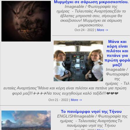
Μυρμήγκι σε σάρωση μικροσκοπίου.
Imageable / Φωτογραφία της
ημέρας - Τελευταίες ΑναρτήσειςΕάν το
έβλεπες μπροστά σου, σίγουρα θα
σκιαζόσουν! Μυρμήγκι σε σάρωση
μικροσκοπίου.
Oct-24 - 2022 |
More ->
Μάνα και
κόρη είναι
πιλότοι και
πετάνε για
πρώτη φορά
μαζί!
Imageable /
Φωτογραφία
της
ημέρας - Τελ
ευταίες Αναρτήσεις"Μάνα και κόρη είναι πιλότοι και πετάνε για πρώτη
φορά μαζί!!✈️✈️✈️✈️Να τους ευχηθούμε καλό ταξίδι!!!❤️❤️❤️
Oct-21 - 2022 |
More ->
Το πανέμορφο νησί της Τήνου
ENGLISHImageable / Φωτογραφία της
ημέρας - Τελευταίες ΑναρτήσειςΤο
πανέμορφο νησί της Τήνου