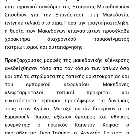
επιστημονικό συνέδριο της Εταιρείας Μακεδονικών
Σπουδών για την Επανάσταση στη Μακεδονία,
πνίγηκε τελικά στο αίμα. Παρά την τραγική κατάληξη,
η θυσία των Μακεδόνων επαναστατών προσέλαβε
χαρακτήρα διαχρονικού παραδείγματος
πατριωτισμού και αυταπάρνησης.
Προεξάρχουσες μορφές της μακεδονικής εξέγερσης
ανεδείχθησαν τόσο από τον κόσμο των όπλων όσο
και από τα στρώματα της τοπικής αριστοκρατίας και
του εμπορικού κεφαλαίου. Μακεδόνες
κλεφταρματολοί, τοπικοί πρόκριτοι και
ευκατάστατοι έμποροι προσέφεραν τις δυνάμεις
τους στον Αγώνα. Μεταξύ αυτών διακρίνονται ο
Εμμανουήλ Παπάς, εξέχων έμπορος και εθνικός
ευεργέτης· ο ηρωικός Καπετάν Χάψας· ο
ακατάβλητος Γερο-Τσάμης· ο Αγγελής Γάτσος· ο