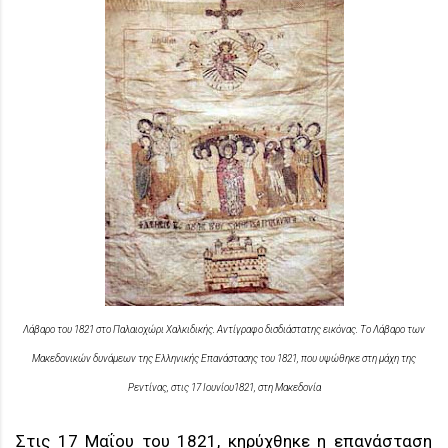
Λάβαρο του 1821 στο Παλαιοχώρι Χαλκιδικής. Αντίγραφο δισδιάστατης εικόνας. Το Λάβαρο των
Μακεδονικών δυνάμεων της Ελληνικής Επανάστασης του 1821, που υψώθηκε στη μάχη της
Ρεντίνας, στις 17 Ιουνίου1821, στη Μακεδονία
Στις 17 Μαΐου του 1821, κηρύχθηκε η επανάσταση