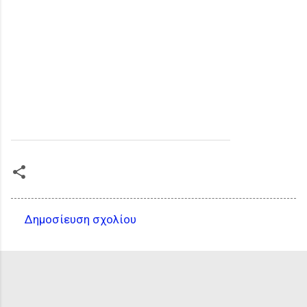
Δημοσίευση σχολίου
Σ
χ
ό
λ