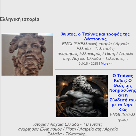
ι
α
Ελληνική ιστορία
Άνυτος, ο Τιτάνας και τροφός της
Δέσποινας
ENGLISHΕλληνική ιστορία / Αρχαία
Ελλάδα - Tελευταίες
αναρτήσεις Ελληνισμός / Πίστη / Λατρεία
στην Αρχαία Ελλάδα - Τελευταίες...
Jul-18 - 2025 |
More ->
Ο Τιτάνας
Κοῖος: Ο
Θεός της
Νοημοσύνης
και η
Σύνδεσή του
με το Νησί
Κώς
ENGLISHΕλλ
ηνική
ιστορία / Αρχαία Ελλάδα - Tελευταίες
αναρτήσεις Ελληνισμός / Πίστη / Λατρεία στην Αρχαία
Ελλάδα - Τελευταίες...