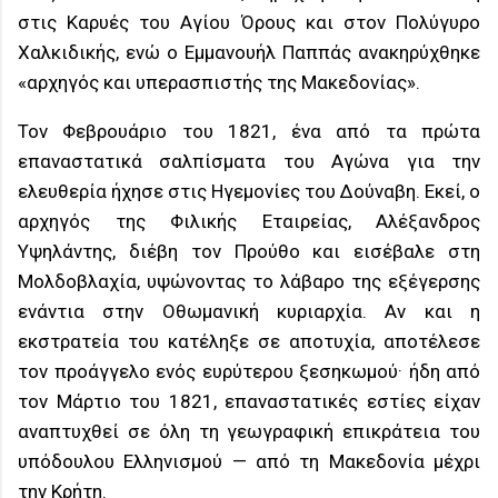
στις Καρυές του Αγίου Όρους και στον Πολύγυρο
Χαλκιδικής, ενώ ο Εμμανουήλ Παππάς ανακηρύχθηκε
«αρχηγός και υπερασπιστής της Μακεδονίας».
Τον Φεβρουάριο του 1821, ένα από τα πρώτα
επαναστατικά σαλπίσματα του Αγώνα για την
ελευθερία ήχησε στις Ηγεμονίες του Δούναβη. Εκεί, ο
αρχηγός της Φιλικής Εταιρείας, Αλέξανδρος
Υψηλάντης, διέβη τον Προύθο και εισέβαλε στη
Μολδοβλαχία, υψώνοντας το λάβαρο της εξέγερσης
ενάντια στην Οθωμανική κυριαρχία. Αν και η
εκστρατεία του κατέληξε σε αποτυχία, αποτέλεσε
τον προάγγελο ενός ευρύτερου ξεσηκωμού· ήδη από
τον Μάρτιο του 1821, επαναστατικές εστίες είχαν
αναπτυχθεί σε όλη τη γεωγραφική επικράτεια του
υπόδουλου Ελληνισμού — από τη Μακεδονία μέχρι
την Κρήτη.