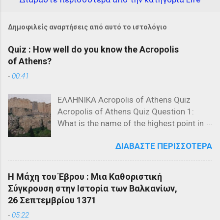
Δημοφιλείς αναρτήσεις από αυτό το ιστολόγιο
Quiz : How well do you know the Acropolis
of Athens?
-
00:41
ΕΛΛΗΝΙΚΑ Acropolis of Athens Quiz
Acropolis of Athens Quiz Question 1:
What is the name of the highest point in
the Acropolis? a) The Parthenon b) The
ΔΙΑΒΆΣΤΕ ΠΕΡΙΣΣΌΤΕΡΑ
Propylaea c) The Acropolis Hill Question
2: Which of the following is NOT a
structure on the Acropolis? a) The
Η Μάχη του Έβρου : Μια Καθοριστική
Parthenon b) The Propylaea c) The
Σύγκρουση στην Ιστορία των Βαλκανίων,
Colosseum Question 3: Who designed
26 Σεπτεμβρίου 1371
the Parthenon? a) Ictinus and Callicrates
-
05:22
b) Phidias and Ictinus c) Pericles and