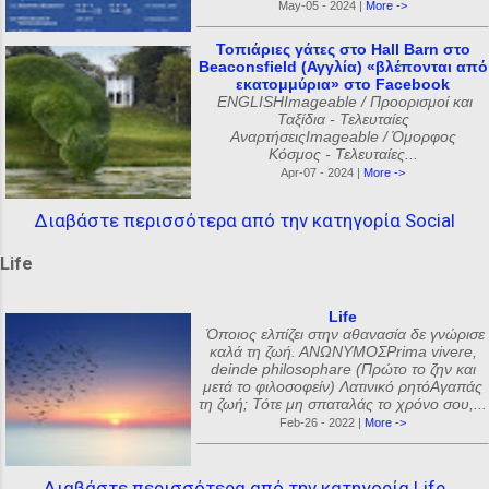
May-05 - 2024 |
More ->
Τοπιάριες γάτες στο Hall Barn στο
Beaconsfield (Αγγλία) «βλέπονται από
εκατομμύρια» στο Facebook
ENGLISHImageable / Προορισμοί και
Ταξίδια - Τελευταίες
ΑναρτήσειςImageable / Όμορφος
Κόσμος - Τελευταίες...
Apr-07 - 2024 |
More ->
Διαβάστε περισσότερα από την κατηγορία Social
Life
Life
Όποιος ελπίζει στην αθανασία δε γνώρισε
καλά τη ζωή. ΑΝΩΝΥΜΟΣPrima vivere,
deinde philosophare (Πρώτο το ζην και
μετά το φιλοσοφείν) Λατινικό ρητόΑγαπάς
τη ζωή; Τότε μη σπαταλάς το χρόνο σου,...
Feb-26 - 2022 |
More ->
Διαβάστε περισσότερα από την κατηγορία Life