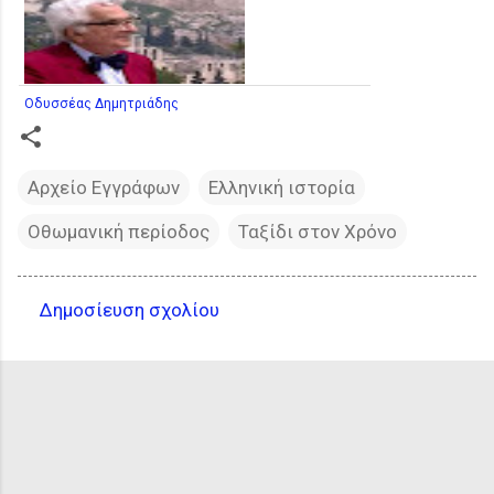
Οδυσσέας Δημητριάδης
Αρχείο Εγγράφων
Ελληνική ιστορία
Οθωμανική περίοδος
Ταξίδι στον Χρόνο
Δημοσίευση σχολίου
Σ
χ
ό
λ
ι
α