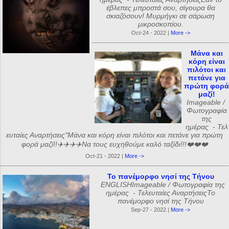
έβλεπες μπροστά σου, σίγουρα θα
σκιαζόσουν! Μυρμήγκι σε σάρωση
μικροσκοπίου.
Oct-24 - 2022 |
More ->
Μάνα και
κόρη είναι
πιλότοι και
πετάνε για
πρώτη φορά
μαζί!
Imageable /
Φωτογραφία
της
ημέρας - Τελ
ευταίες Αναρτήσεις"Μάνα και κόρη είναι πιλότοι και πετάνε για πρώτη
φορά μαζί!!✈️✈️✈️✈️Να τους ευχηθούμε καλό ταξίδι!!!❤️❤️❤️
Oct-21 - 2022 |
More ->
Το πανέμορφο νησί της Τήνου
ENGLISHImageable / Φωτογραφία της
ημέρας - Τελευταίες ΑναρτήσειςΤο
πανέμορφο νησί της Τήνου
Sep-27 - 2022 |
More ->