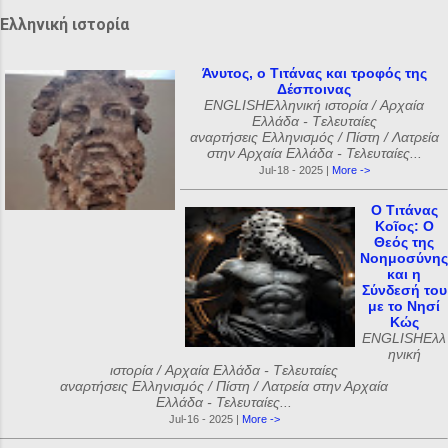
Ελληνική ιστορία
Άνυτος, ο Τιτάνας και τροφός της
Δέσποινας
ENGLISHΕλληνική ιστορία / Αρχαία
Ελλάδα - Tελευταίες
αναρτήσεις Ελληνισμός / Πίστη / Λατρεία
στην Αρχαία Ελλάδα - Τελευταίες...
Jul-18 - 2025 |
More ->
Ο Τιτάνας
Κοῖος: Ο
Θεός της
Νοημοσύνης
και η
Σύνδεσή του
με το Νησί
Κώς
ENGLISHΕλλ
ηνική
ιστορία / Αρχαία Ελλάδα - Tελευταίες
αναρτήσεις Ελληνισμός / Πίστη / Λατρεία στην Αρχαία
Ελλάδα - Τελευταίες...
Jul-16 - 2025 |
More ->