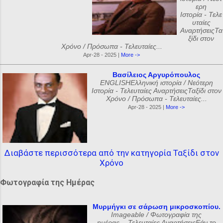
ερη
Ιστορία - Τελε
υταίες
ΑναρτήσειςΤα
ξίδι στον
Χρόνο / Πρόσωπα - Τελευταίες...
Apr-28 - 2025 |
More ->
Βασίλειος Αργυρόπουλος
ENGLISHΕλληνική ιστορία / Νεότερη
Ιστορία - Τελευταίες ΑναρτήσειςΤαξίδι στον
Χρόνο / Πρόσωπα - Τελευταίες...
Apr-28 - 2025 |
More ->
Διαβάστε περισσότερα από την κατηγορία Ταξίδι στον
Χρόνο
Φωτογραφία της Ημέρας
Μυρμήγκι σε σάρωση μικροσκοπίου.
Imageable / Φωτογραφία της
ημέρας - Τελευταίες ΑναρτήσειςΕάν το