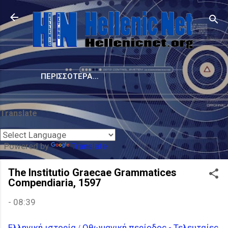
Μετάβαση στο κύριο περιεχόμενο
ΠΕΡΙΣΣΌΤΕΡΑ…
Translate
Powered by
Translate
The Institutio Graecae Grammatices
Compendiaria, 1597
-
08:39
Ελληνική ιστορία
Οθωμανική περίοδος
-
Τελευταίες
/