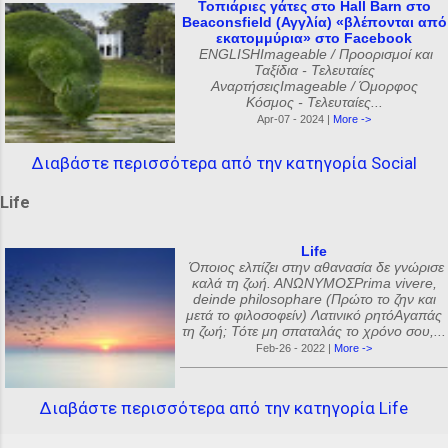
Τοπιάριες γάτες στο Hall Barn στο
Beaconsfield (Αγγλία) «βλέπονται από
εκατομμύρια» στο Facebook
ENGLISHImageable / Προορισμοί και
Ταξίδια - Τελευταίες
ΑναρτήσειςImageable / Όμορφος
Κόσμος - Τελευταίες...
Apr-07 - 2024 |
More ->
Διαβάστε περισσότερα από την κατηγορία Social
Life
Life
Όποιος ελπίζει στην αθανασία δε γνώρισε
καλά τη ζωή. ΑΝΩΝΥΜΟΣPrima vivere,
deinde philosophare (Πρώτο το ζην και
μετά το φιλοσοφείν) Λατινικό ρητόΑγαπάς
τη ζωή; Τότε μη σπαταλάς το χρόνο σου,...
Feb-26 - 2022 |
More ->
Διαβάστε περισσότερα από την κατηγορία Life