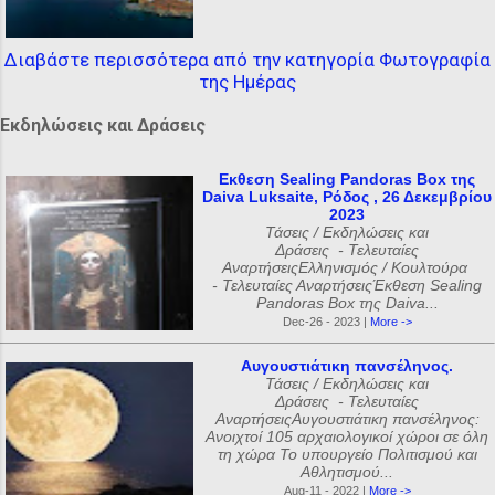
Διαβάστε περισσότερα από την κατηγορία Φωτογραφία
της Ημέρας
Εκδηλώσεις και Δράσεις
Εκθεση Sealing Pandoras Box της
Daiva Luksaite, Ρόδος , 26 Δεκεμβρίου
2023
Τάσεις / Εκδηλώσεις και
Δράσεις - Τελευταίες
ΑναρτήσειςΕλληνισμός / Κουλτούρα
- Τελευταίες ΑναρτήσειςΈκθεση Sealing
Pandoras Box της Daiva...
Dec-26 - 2023 |
More ->
Αυγουστιάτικη πανσέληνος.
Τάσεις / Εκδηλώσεις και
Δράσεις - Τελευταίες
ΑναρτήσειςΑυγουστιάτικη πανσέληνος:
Ανοιχτοί 105 αρχαιολογικοί χώροι σε όλη
τη χώρα Το υπουργείο Πολιτισμού και
Αθλητισμού...
Aug-11 - 2022 |
More ->