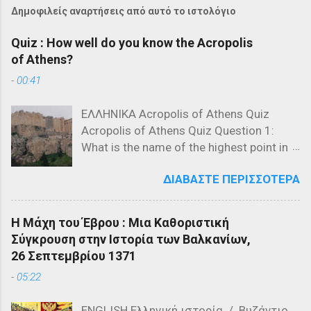
Δημοφιλείς αναρτήσεις από αυτό το ιστολόγιο
Quiz : How well do you know the Acropolis
of Athens?
-
00:41
ΕΛΛΗΝΙΚΑ Acropolis of Athens Quiz
Acropolis of Athens Quiz Question 1:
What is the name of the highest point in
the Acropolis? a) The Parthenon b) The
ΔΙΑΒΆΣΤΕ ΠΕΡΙΣΣΌΤΕΡΑ
Propylaea c) The Acropolis Hill Question
2: Which of the following is NOT a
structure on the Acropolis? a) The
Η Μάχη του Έβρου : Μια Καθοριστική
Parthenon b) The Propylaea c) The
Σύγκρουση στην Ιστορία των Βαλκανίων,
Colosseum Question 3: Who designed
26 Σεπτεμβρίου 1371
the Parthenon? a) Ictinus and Callicrates
-
05:22
b) Phidias and Ictinus c) Pericles and
Phidias Question 4: What is the primary
ENGLISH Ελληνική ιστορία / Βυζάντιο