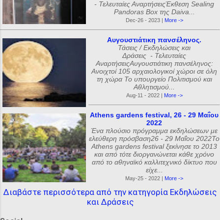
- Τελευταίες ΑναρτήσειςΈκθεση Sealing
Pandoras Box της Daiva...
Dec-26 - 2023 |
More ->
Αυγουστιάτικη πανσέληνος.
Τάσεις / Εκδηλώσεις και
Δράσεις - Τελευταίες
ΑναρτήσειςΑυγουστιάτικη πανσέληνος:
Ανοιχτοί 105 αρχαιολογικοί χώροι σε όλη
τη χώρα Το υπουργείο Πολιτισμού και
Αθλητισμού...
Aug-11 - 2022 |
More ->
Athens gardens festival, 26 - 29 Μαΐου
2022
Ένα πλούσιο πρόγραμμα εκδηλώσεων με
ελεύθερη πρόσβαση26 - 29 Μαΐου 2022Το
Athens gardens festival ξεκίνησε το 2013
και από τότε διοργανώνεται κάθε χρόνο
από το αθηναϊκό καλλιτεχνικό δίκτυο που
είχε...
May-25 - 2022 |
More ->
Διαβάστε περισσότερα από την κατηγορία Εκδηλώσεις
και Δράσεις