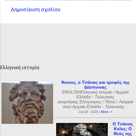
Δημοσίευση σχολίου
Σ
χ
ό
λ
ι
α
Ελληνική ιστορία
Άνυτος, ο Τιτάνας και τροφός της
Δέσποινας
ENGLISHΕλληνική ιστορία / Αρχαία
Ελλάδα - Tελευταίες
αναρτήσεις Ελληνισμός / Πίστη / Λατρεία
στην Αρχαία Ελλάδα - Τελευταίες...
Jul-18 - 2025 |
More ->
Ο Τιτάνας
Κοῖος: Ο
Θεός της