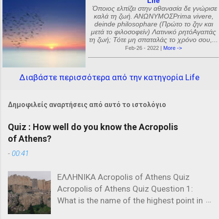
Life
Όποιος ελπίζει στην αθανασία δε γνώρισε
καλά τη ζωή. ΑΝΩΝΥΜΟΣPrima vivere,
deinde philosophare (Πρώτο το ζην και
μετά το φιλοσοφείν) Λατινικό ρητόΑγαπάς
τη ζωή; Τότε μη σπαταλάς το χρόνο σου,...
Feb-26 - 2022 |
More ->
Διαβάστε περισσότερα από την κατηγορία Life
Δημοφιλείς αναρτήσεις από αυτό το ιστολόγιο
Quiz : How well do you know the Acropolis
of Athens?
-
00:41
ΕΛΛΗΝΙΚΑ Acropolis of Athens Quiz
Acropolis of Athens Quiz Question 1:
What is the name of the highest point in
the Acropolis? a) The Parthenon b) The