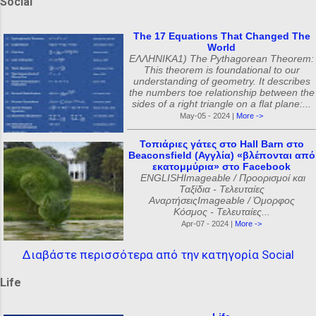
Social
The 17 Equations That Changed The
World
ΕΛΛΗΝΙΚΑ1) The Pythagorean Theorem:
This theorem is foundational to our
understanding of geometry. It describes
the numbers toe relationship between the
sides of a right triangle on a flat plane:...
May-05 - 2024 |
More ->
Τοπιάριες γάτες στο Hall Barn στο
Beaconsfield (Αγγλία) «βλέπονται από
εκατομμύρια» στο Facebook
ENGLISHImageable / Προορισμοί και
Ταξίδια - Τελευταίες
ΑναρτήσειςImageable / Όμορφος
Κόσμος - Τελευταίες...
Apr-07 - 2024 |
More ->
Διαβάστε περισσότερα από την κατηγορία Social
Life