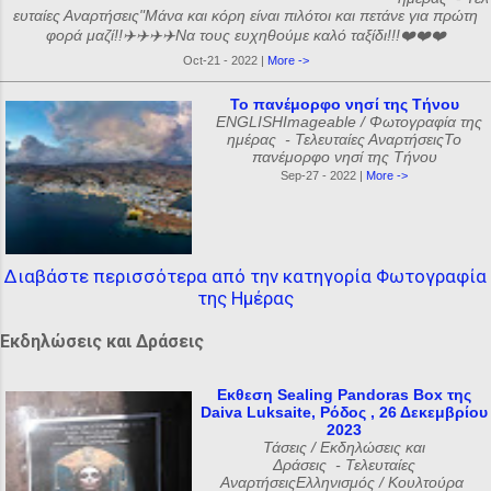
ευταίες Αναρτήσεις"Μάνα και κόρη είναι πιλότοι και πετάνε για πρώτη
φορά μαζί!!✈️✈️✈️✈️Να τους ευχηθούμε καλό ταξίδι!!!❤️❤️❤️
Oct-21 - 2022 |
More ->
Το πανέμορφο νησί της Τήνου
ENGLISHImageable / Φωτογραφία της
ημέρας - Τελευταίες ΑναρτήσειςΤο
πανέμορφο νησί της Τήνου
Sep-27 - 2022 |
More ->
Διαβάστε περισσότερα από την κατηγορία Φωτογραφία
της Ημέρας
Εκδηλώσεις και Δράσεις
Εκθεση Sealing Pandoras Box της
Daiva Luksaite, Ρόδος , 26 Δεκεμβρίου
2023
Τάσεις / Εκδηλώσεις και
Δράσεις - Τελευταίες
ΑναρτήσειςΕλληνισμός / Κουλτούρα