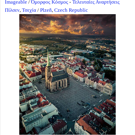
Imageable
/
Όμορφος Κόσμος
-
Τελευταίες Αναρτήσεις
Πίλσεν
,
Τσεχία
/
Plzeň
,
Czech Republic