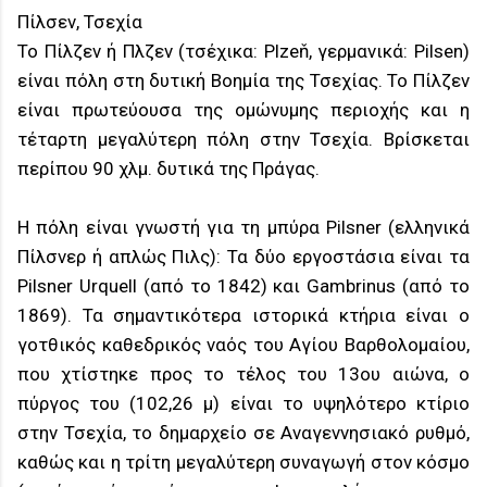
Πίλσεν, Τσεχία
Το Πίλζεν ή Πλζεν (τσέχικα: Plzeň, γερμανικά: Pilsen)
είναι πόλη στη δυτική Βοημία της Τσεχίας. Το Πίλζεν
είναι πρωτεύουσα της ομώνυμης περιοχής και η
τέταρτη μεγαλύτερη πόλη στην Τσεχία. Βρίσκεται
περίπου 90 χλμ. δυτικά της Πράγας.
Η πόλη είναι γνωστή για τη μπύρα Pilsner (ελληνικά
Πίλσνερ ή απλώς Πιλς): Τα δύο εργοστάσια είναι τα
Pilsner Urquell (από το 1842) και Gambrinus (από το
1869). Τα σημαντικότερα ιστορικά κτήρια είναι ο
γοτθικός καθεδρικός ναός του Αγίου Βαρθολομαίου,
που χτίστηκε προς το τέλος του 13ου αιώνα, ο
πύργος του (102,26 μ) είναι το υψηλότερο κτίριο
στην Τσεχία, το δημαρχείο σε Αναγεννησιακό ρυθμό,
καθώς και η τρίτη μεγαλύτερη συναγωγή στον κόσμο