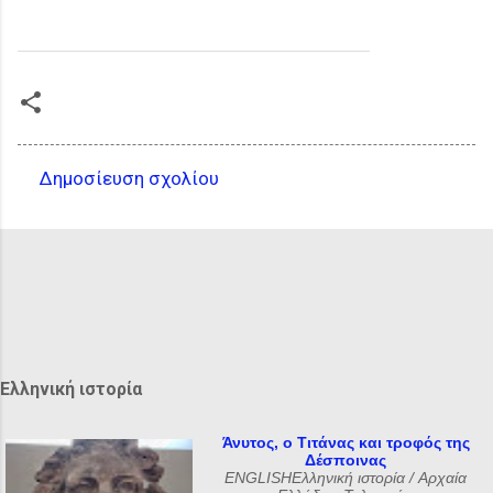
Δημοσίευση σχολίου
Σ
χ
ό
λ
ι
α
Ελληνική ιστορία
Άνυτος, ο Τιτάνας και τροφός της
Δέσποινας
ENGLISHΕλληνική ιστορία / Αρχαία