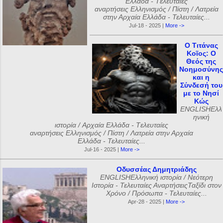
Ελλάδα - Tελευταίες
αναρτήσεις Ελληνισμός / Πίστη / Λατρεία
στην Αρχαία Ελλάδα - Τελευταίες...
Jul-18 - 2025 |
More ->
Ο Τιτάνας
Κοῖος: Ο
Θεός της
Νοημοσύνης
και η
Σύνδεσή του
με το Νησί
Κώς
ENGLISHΕλλ
ηνική
ιστορία / Αρχαία Ελλάδα - Tελευταίες
αναρτήσεις Ελληνισμός / Πίστη / Λατρεία στην Αρχαία
Ελλάδα - Τελευταίες...
Jul-16 - 2025 |
More ->
Οδυσσέας Δημητριάδης
ENGLISHΕλληνική ιστορία / Νεότερη
Ιστορία - Τελευταίες ΑναρτήσειςΤαξίδι στον
Χρόνο / Πρόσωπα - Τελευταίες...
Apr-28 - 2025 |
More ->