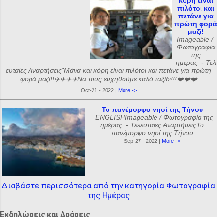
κόρη είναι
πιλότοι και
πετάνε για
πρώτη φορά
μαζί!
Imageable /
Φωτογραφία
της
ημέρας - Τελ
ευταίες Αναρτήσεις"Μάνα και κόρη είναι πιλότοι και πετάνε για πρώτη
φορά μαζί!!✈️✈️✈️✈️Να τους ευχηθούμε καλό ταξίδι!!!❤️❤️❤️
Oct-21 - 2022 |
More ->
Το πανέμορφο νησί της Τήνου
ENGLISHImageable / Φωτογραφία της
ημέρας - Τελευταίες ΑναρτήσειςΤο
πανέμορφο νησί της Τήνου
Sep-27 - 2022 |
More ->
Διαβάστε περισσότερα από την κατηγορία Φωτογραφία
της Ημέρας
Εκδηλώσεις και Δράσεις