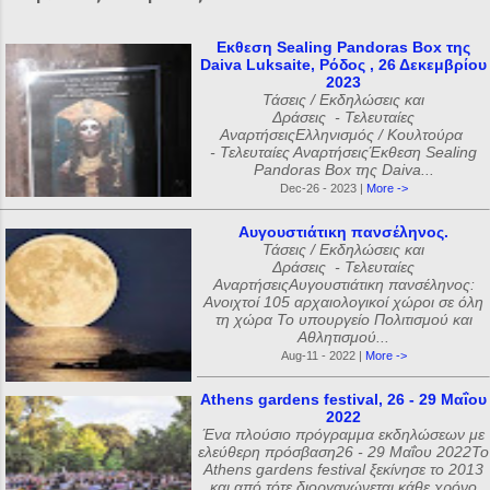
Εκθεση Sealing Pandoras Box της
Daiva Luksaite, Ρόδος , 26 Δεκεμβρίου
2023
Τάσεις / Εκδηλώσεις και
Δράσεις - Τελευταίες
ΑναρτήσειςΕλληνισμός / Κουλτούρα
- Τελευταίες ΑναρτήσειςΈκθεση Sealing
Pandoras Box της Daiva...
Dec-26 - 2023 |
More ->
Αυγουστιάτικη πανσέληνος.
Τάσεις / Εκδηλώσεις και
Δράσεις - Τελευταίες
ΑναρτήσειςΑυγουστιάτικη πανσέληνος:
Ανοιχτοί 105 αρχαιολογικοί χώροι σε όλη
τη χώρα Το υπουργείο Πολιτισμού και
Αθλητισμού...
Aug-11 - 2022 |
More ->
Athens gardens festival, 26 - 29 Μαΐου
2022
Ένα πλούσιο πρόγραμμα εκδηλώσεων με
ελεύθερη πρόσβαση26 - 29 Μαΐου 2022Το
Athens gardens festival ξεκίνησε το 2013
και από τότε διοργανώνεται κάθε χρόνο