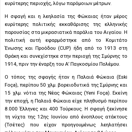
ευρύτερης περιοχής, λόγω παρόμοιων μέτρων.
Η σφαγή και η λεηλασία της Φώκαιας ήταν μέρος
ευρύτερης πολιτικής εκκαθάρισης της ελληνικής
παρουσίας στα μικρασιατικά παράλια του Αιγαίου. Η
πολιτική αυτή εφαρμόστηκε από το Κομιτάτο
Ένωσης και Προόδου (CUP) ήδη από το 1913 στη
Θράκη και συνεχίστηκε στην περιοχή της Σμύρνης το
1914, πριν την έναρξη του Α’ Παγκοσμίου Πολέμου.
Ο τόπος της σφαγής ήταν η Παλαιά Φώκαια (Eski
Foça), περίπου 50 χλμ. βορειοδυτικά της Σμύρνης και
15 χλμ. νότια της Νέας Φώκαιας (Yeni Foça). Εκείνη
την εποχή, η Παλαιά Φώκαια είχε πληθυσμό περίπου
8.000 Έλληνες και 400 Τούρκους. Η σφαγή ξεκίνησε
τη νύχτα της 12ης Ιουνίου από ένοπλους ατάκτους
(Τσέτες) που είχαν προηγουμένως λεηλατήσει