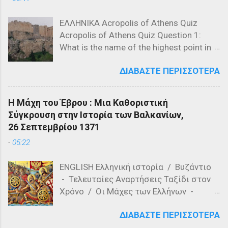
ΕΛΛΗΝΙΚΑ Acropolis of Athens Quiz
Acropolis of Athens Quiz Question 1:
What is the name of the highest point in
the Acropolis? a) The Parthenon b) The
ΔΙΑΒΆΣΤΕ ΠΕΡΙΣΣΌΤΕΡΑ
Propylaea c) The Acropolis Hill Question
2: Which of the following is NOT a
structure on the Acropolis? a) The
Η Μάχη του Έβρου : Μια Καθοριστική
Parthenon b) The Propylaea c) The
Σύγκρουση στην Ιστορία των Βαλκανίων,
Colosseum Question 3: Who designed
26 Σεπτεμβρίου 1371
the Parthenon? a) Ictinus and Callicrates
-
05:22
b) Phidias and Ictinus c) Pericles and
Phidias Question 4: What is the primary
ENGLISH Ελληνική ιστορία / Βυζάντιο
material used in the construction of the
- Τελευταίες Αναρτήσεις Ταξίδι στον
Parthenon? a) Marble b) Granite c)
Χρόνο / Οι Μάχες των Ελλήνων -
Limestone Question 5: Which of the
Τελευταίες αναρτήσεις Η Μάχη του
following is a feature of the Acropolis'
ΔΙΑΒΆΣΤΕ ΠΕΡΙΣΣΌΤΕΡΑ
Έβρου, γνωστή και ως Μάχη του
architecture? a) Romanesque style b)