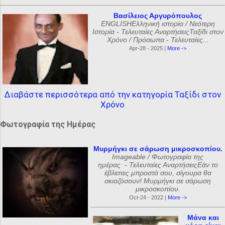
Βασίλειος Αργυρόπουλος
ENGLISHΕλληνική ιστορία / Νεότερη
Ιστορία - Τελευταίες ΑναρτήσειςΤαξίδι στον
Χρόνο / Πρόσωπα - Τελευταίες...
Apr-28 - 2025 |
More ->
Διαβάστε περισσότερα από την κατηγορία Ταξίδι στον
Χρόνο
Φωτογραφία της Ημέρας
Μυρμήγκι σε σάρωση μικροσκοπίου.
Imageable / Φωτογραφία της
ημέρας - Τελευταίες ΑναρτήσειςΕάν το
έβλεπες μπροστά σου, σίγουρα θα
σκιαζόσουν! Μυρμήγκι σε σάρωση
μικροσκοπίου.
Oct-24 - 2022 |
More ->
Μάνα και