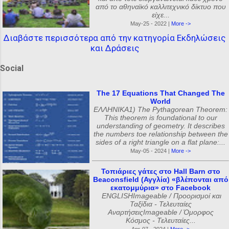
από το αθηναϊκό καλλιτεχνικό δίκτυο που
είχε...
May-25 - 2022 |
More ->
Διαβάστε περισσότερα από την κατηγορία Εκδηλώσεις
και Δράσεις
Social
The 17 Equations That Changed The
World
ΕΛΛΗΝΙΚΑ1) The Pythagorean Theorem:
This theorem is foundational to our
understanding of geometry. It describes
the numbers toe relationship between the
sides of a right triangle on a flat plane:...
May-05 - 2024 |
More ->
Τοπιάριες γάτες στο Hall Barn στο
Beaconsfield (Αγγλία) «βλέπονται από
εκατομμύρια» στο Facebook
ENGLISHImageable / Προορισμοί και
Ταξίδια - Τελευταίες
ΑναρτήσειςImageable / Όμορφος
Κόσμος - Τελευταίες...