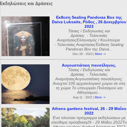
Εκδηλώσεις και Δράσεις
Εκθεση Sealing Pandoras Box της
Daiva Luksaite, Ρόδος , 26 Δεκεμβρίου
2023
Τάσεις / Εκδηλώσεις και
Δράσεις - Τελευταίες
ΑναρτήσειςΕλληνισμός / Κουλτούρα
- Τελευταίες ΑναρτήσειςΈκθεση Sealing
Pandoras Box της Daiva...
Dec-26 - 2023 |
More ->
Αυγουστιάτικη πανσέληνος.
Τάσεις / Εκδηλώσεις και
Δράσεις - Τελευταίες
ΑναρτήσειςΑυγουστιάτικη πανσέληνος:
Ανοιχτοί 105 αρχαιολογικοί χώροι σε όλη
τη χώρα Το υπουργείο Πολιτισμού και
Αθλητισμού...
Aug-11 - 2022 |
More ->
Athens gardens festival, 26 - 29 Μαΐου
2022
Ένα πλούσιο πρόγραμμα εκδηλώσεων με
ελεύθερη πρόσβαση26 - 29 Μαΐου 2022Το
Athens gardens festival ξεκίνησε το 2013