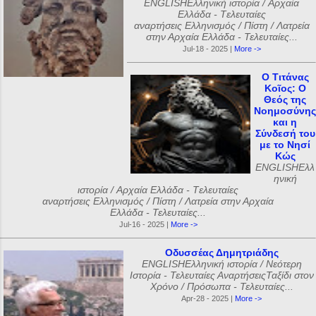
ENGLISHΕλληνική ιστορία / Αρχαία
Ελλάδα - Tελευταίες
αναρτήσεις Ελληνισμός / Πίστη / Λατρεία
στην Αρχαία Ελλάδα - Τελευταίες...
Jul-18 - 2025 |
More ->
Ο Τιτάνας
Κοῖος: Ο
Θεός της
Νοημοσύνης
και η
Σύνδεσή του
με το Νησί
Κώς
ENGLISHΕλλ
ηνική
ιστορία / Αρχαία Ελλάδα - Tελευταίες
αναρτήσεις Ελληνισμός / Πίστη / Λατρεία στην Αρχαία
Ελλάδα - Τελευταίες...
Jul-16 - 2025 |
More ->
Οδυσσέας Δημητριάδης
ENGLISHΕλληνική ιστορία / Νεότερη
Ιστορία - Τελευταίες ΑναρτήσειςΤαξίδι στον
Χρόνο / Πρόσωπα - Τελευταίες...
Apr-28 - 2025 |
More ->