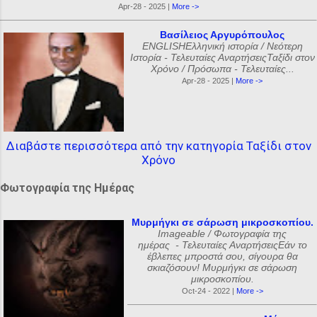
Apr-28 - 2025 |
More ->
Βασίλειος Αργυρόπουλος
ENGLISHΕλληνική ιστορία / Νεότερη
Ιστορία - Τελευταίες ΑναρτήσειςΤαξίδι στον
Χρόνο / Πρόσωπα - Τελευταίες...
Apr-28 - 2025 |
More ->
Διαβάστε περισσότερα από την κατηγορία Ταξίδι στον
Χρόνο
Φωτογραφία της Ημέρας
Μυρμήγκι σε σάρωση μικροσκοπίου.
Imageable / Φωτογραφία της
ημέρας - Τελευταίες ΑναρτήσειςΕάν το
έβλεπες μπροστά σου, σίγουρα θα
σκιαζόσουν! Μυρμήγκι σε σάρωση
μικροσκοπίου.
Oct-24 - 2022 |
More ->