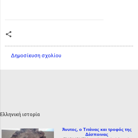
Δημοσίευση σχολίου
Σ
χ
ό
λ
ι
α
Ελληνική ιστορία
Άνυτος, ο Τιτάνας και τροφός της
Δέσποινας