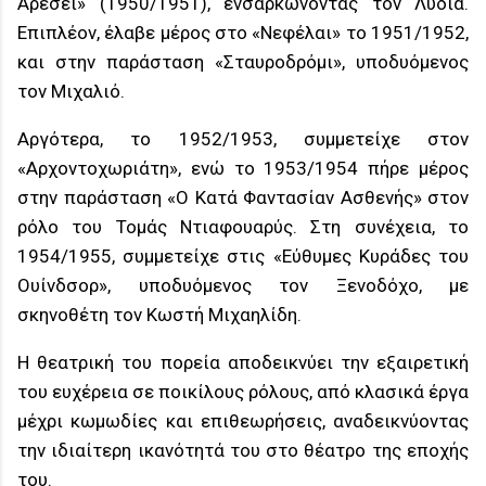
Αρέσει» (1950/1951), ενσαρκώνοντας τον Λυδία.
Επιπλέον, έλαβε μέρος στο «Νεφέλαι» το 1951/1952,
και στην παράσταση «Σταυροδρόμι», υποδυόμενος
τον Μιχαλιό.
Αργότερα, το 1952/1953, συμμετείχε στον
«Αρχοντοχωριάτη», ενώ το 1953/1954 πήρε μέρος
στην παράσταση «Ο Κατά Φαντασίαν Ασθενής» στον
ρόλο του Τομάς Ντιαφουαρύς. Στη συνέχεια, το
1954/1955, συμμετείχε στις «Εύθυμες Κυράδες του
Ουίνδσορ», υποδυόμενος τον Ξενοδόχο, με
σκηνοθέτη τον Κωστή Μιχαηλίδη.
Η θεατρική του πορεία αποδεικνύει την εξαιρετική
του ευχέρεια σε ποικίλους ρόλους, από κλασικά έργα
μέχρι κωμωδίες και επιθεωρήσεις, αναδεικνύοντας
την ιδιαίτερη ικανότητά του στο θέατρο της εποχής
του.