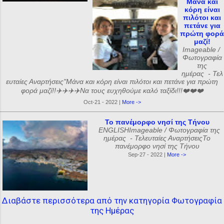
Μάνα και
κόρη είναι
πιλότοι και
πετάνε για
πρώτη φορά
μαζί!
Imageable /
Φωτογραφία
της
ημέρας - Τελ
ευταίες Αναρτήσεις"Μάνα και κόρη είναι πιλότοι και πετάνε για πρώτη
φορά μαζί!!✈️✈️✈️✈️Να τους ευχηθούμε καλό ταξίδι!!!❤️❤️❤️
Oct-21 - 2022 |
More ->
Το πανέμορφο νησί της Τήνου
ENGLISHImageable / Φωτογραφία της
ημέρας - Τελευταίες ΑναρτήσειςΤο
πανέμορφο νησί της Τήνου
Sep-27 - 2022 |
More ->
Διαβάστε περισσότερα από την κατηγορία Φωτογραφία
της Ημέρας