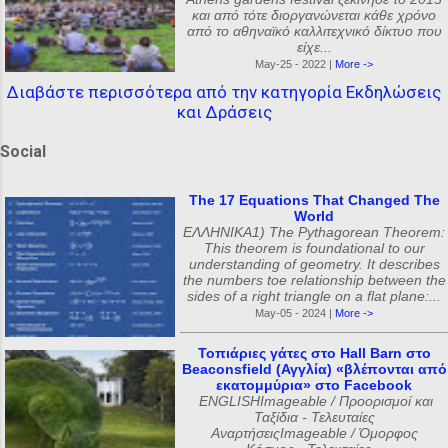
και από τότε διοργανώνεται κάθε χρόνο
από το αθηναϊκό καλλιτεχνικό δίκτυο που
είχε...
May-25 - 2022 |
More ->
Διαβάστε περισσότερα από την κατηγορία Εκδηλώσεις
και Δράσεις
Social
The 17 Equations That Changed The
World
ΕΛΛΗΝΙΚΑ1) The Pythagorean Theorem:
This theorem is foundational to our
understanding of geometry. It describes
the numbers toe relationship between the
sides of a right triangle on a flat plane:...
May-05 - 2024 |
More ->
Τοπιάριες γάτες στο Hall Barn στο
Beaconsfield (Αγγλία) «βλέπονται από
εκατομμύρια» στο Facebook
ENGLISHImageable / Προορισμοί και
Ταξίδια - Τελευταίες
ΑναρτήσειςImageable / Όμορφος