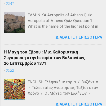
-
00:41
ΕΛΛΗΝΙΚΑ Acropolis of Athens Quiz
Acropolis of Athens Quiz Question 1:
What is the name of the highest point in
the Acropolis? a) The Parthenon b) The
ΔΙΑΒΆΣΤΕ ΠΕΡΙΣΣΌΤΕΡΑ
Propylaea c) The Acropolis Hill Question
2: Which of the following is NOT a
structure on the Acropolis? a) The
Η Μάχη του Έβρου : Μια Καθοριστική
Parthenon b) The Propylaea c) The
Σύγκρουση στην Ιστορία των Βαλκανίων,
Colosseum Question 3: Who designed
26 Σεπτεμβρίου 1371
the Parthenon? a) Ictinus and Callicrates
-
05:22
b) Phidias and Ictinus c) Pericles and
Phidias Question 4: What is the primary
ENGLISH Ελληνική ιστορία / Βυζάντιο
material used in the construction of the
- Τελευταίες Αναρτήσεις Ταξίδι στον
Parthenon? a) Marble b) Granite c)
Χρόνο / Οι Μάχες των Ελλήνων -
Limestone Question 5: Which of the
Τελευταίες αναρτήσεις Η Μάχη του
following is a feature of the Acropolis'
ΔΙΑΒΆΣΤΕ ΠΕΡΙΣΣΌΤΕΡΑ
Έβρου, γνωστή και ως Μάχη του
architecture? a) Romanesque style b)