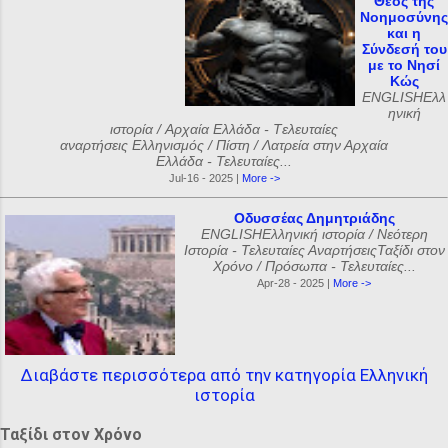
Θεός της
Νοημοσύνης
και η
Σύνδεσή του
με το Νησί
Κώς
ENGLISHΕλλ
ηνική
ιστορία / Αρχαία Ελλάδα - Tελευταίες
αναρτήσεις Ελληνισμός / Πίστη / Λατρεία στην Αρχαία
Ελλάδα - Τελευταίες...
Jul-16 - 2025 |
More ->
Οδυσσέας Δημητριάδης
ENGLISHΕλληνική ιστορία / Νεότερη
Ιστορία - Τελευταίες ΑναρτήσειςΤαξίδι στον
Χρόνο / Πρόσωπα - Τελευταίες...
Apr-28 - 2025 |
More ->
Διαβάστε περισσότερα από την κατηγορία Ελληνική
ιστορία
Ταξίδι στον Χρόνο