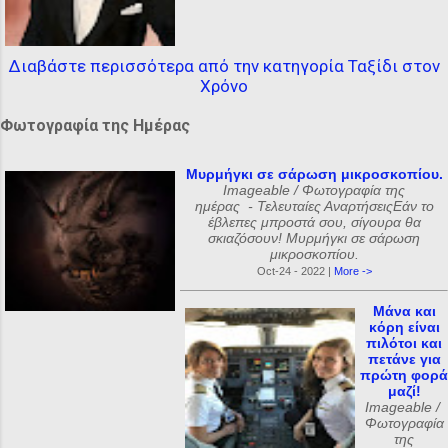
Διαβάστε περισσότερα από την κατηγορία Ταξίδι στον
Χρόνο
Φωτογραφία της Ημέρας
Μυρμήγκι σε σάρωση μικροσκοπίου.
Imageable / Φωτογραφία της
ημέρας - Τελευταίες ΑναρτήσειςΕάν το
έβλεπες μπροστά σου, σίγουρα θα
σκιαζόσουν! Μυρμήγκι σε σάρωση
μικροσκοπίου.
Oct-24 - 2022 |
More ->
Μάνα και
κόρη είναι
πιλότοι και
πετάνε για
πρώτη φορά
μαζί!
Imageable /
Φωτογραφία
της