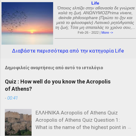
Life
Όποιος ελπίζει στην αθανασία δε γνώρισε
καλά τη ζωή. ΑΝΩΝΥΜΟΣPrima vivere,
deinde philosophare (Πρώτο το ζην και
μετά το φιλοσοφείν) Λατινικό ρητόΑγαπάς
τη ζωή; Τότε μη σπαταλάς το χρόνο σου,...
Feb-26 - 2022 |
More ->
Διαβάστε περισσότερα από την κατηγορία Life
Δημοφιλείς αναρτήσεις από αυτό το ιστολόγιο
Quiz : How well do you know the Acropolis
of Athens?
-
00:41
ΕΛΛΗΝΙΚΑ Acropolis of Athens Quiz
Acropolis of Athens Quiz Question 1:
What is the name of the highest point in
the Acropolis? a) The Parthenon b) The