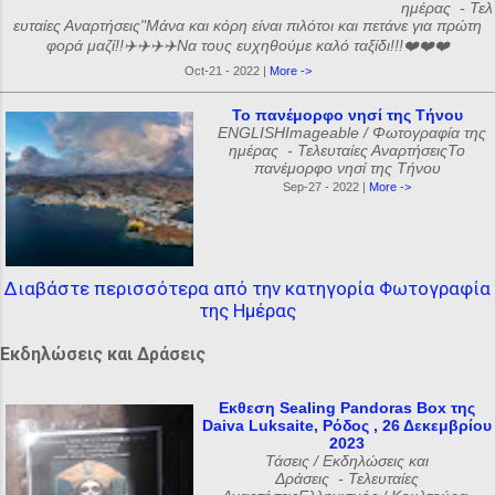
ημέρας - Τελ
ευταίες Αναρτήσεις"Μάνα και κόρη είναι πιλότοι και πετάνε για πρώτη
φορά μαζί!!✈️✈️✈️✈️Να τους ευχηθούμε καλό ταξίδι!!!❤️❤️❤️
Oct-21 - 2022 |
More ->
Το πανέμορφο νησί της Τήνου
ENGLISHImageable / Φωτογραφία της
ημέρας - Τελευταίες ΑναρτήσειςΤο
πανέμορφο νησί της Τήνου
Sep-27 - 2022 |
More ->
Διαβάστε περισσότερα από την κατηγορία Φωτογραφία
της Ημέρας
Εκδηλώσεις και Δράσεις
Εκθεση Sealing Pandoras Box της
Daiva Luksaite, Ρόδος , 26 Δεκεμβρίου
2023
Τάσεις / Εκδηλώσεις και
Δράσεις - Τελευταίες