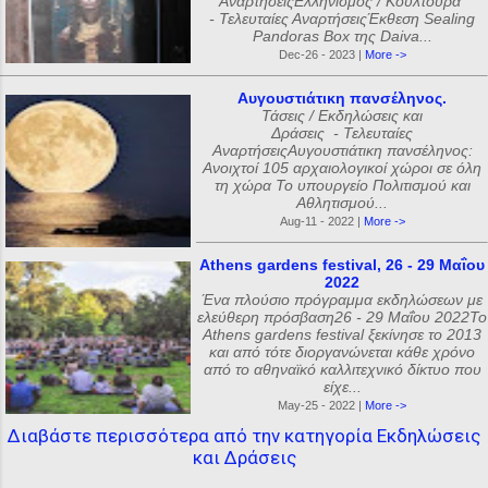
ΑναρτήσειςΕλληνισμός / Κουλτούρα
- Τελευταίες ΑναρτήσειςΈκθεση Sealing
Pandoras Box της Daiva...
Dec-26 - 2023 |
More ->
Αυγουστιάτικη πανσέληνος.
Τάσεις / Εκδηλώσεις και
Δράσεις - Τελευταίες
ΑναρτήσειςΑυγουστιάτικη πανσέληνος:
Ανοιχτοί 105 αρχαιολογικοί χώροι σε όλη
τη χώρα Το υπουργείο Πολιτισμού και
Αθλητισμού...
Aug-11 - 2022 |
More ->
Athens gardens festival, 26 - 29 Μαΐου
2022
Ένα πλούσιο πρόγραμμα εκδηλώσεων με
ελεύθερη πρόσβαση26 - 29 Μαΐου 2022Το
Athens gardens festival ξεκίνησε το 2013
και από τότε διοργανώνεται κάθε χρόνο
από το αθηναϊκό καλλιτεχνικό δίκτυο που
είχε...
May-25 - 2022 |
More ->
Διαβάστε περισσότερα από την κατηγορία Εκδηλώσεις
και Δράσεις