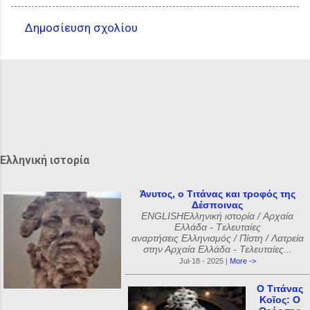
Δημοσίευση σχολίου
Σ
χ
ό
λ
ι
α
Ελληνική ιστορία
Άνυτος, ο Τιτάνας και τροφός της
Δέσποινας
ENGLISHΕλληνική ιστορία / Αρχαία
Ελλάδα - Tελευταίες
αναρτήσεις Ελληνισμός / Πίστη / Λατρεία
στην Αρχαία Ελλάδα - Τελευταίες...
Jul-18 - 2025 |
More ->
Ο Τιτάνας
Κοῖος: Ο