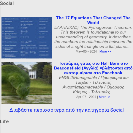
Social
The 17 Equations That Changed The
World
ΕΛΛΗΝΙΚΑ1) The Pythagorean Theorem:
This theorem is foundational to our
understanding of geometry. It describes
the numbers toe relationship between the
sides of a right triangle on a flat plane:...
May-05 - 2024 |
More ->
Τοπιάριες γάτες στο Hall Barn στο
Beaconsfield (Αγγλία) «βλέπονται από
εκατομμύρια» στο Facebook
ENGLISHImageable / Προορισμοί και
Ταξίδια - Τελευταίες
ΑναρτήσειςImageable / Όμορφος
Κόσμος - Τελευταίες...
Apr-07 - 2024 |
More ->
Διαβάστε περισσότερα από την κατηγορία Social
Life