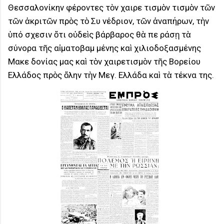
Θεσσαλονίκην φέροντες τὸν χαιρε τισμὸν τισμὸν τῶν
τῶν ἀκριτῶν πρὸς τὸ Συ νέδριον, τῶν ἀναπήρων, τὴν
ὑπό σχεσιν ὅτι οὐδεὶς βάρβαρος θὰ πε ράσῃ τὰ
σύνορα τῆς αἰματοβαμ μένης καὶ χιλιοδοξασμένης
Μακε δονίας μας καὶ τὸν χαιρετισμὸν τῆς Βορείου
Ελλάδος πρὸς ὅλην τὴν Μεγ. Ελλάδα καὶ τὰ τέκνα της.