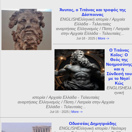
Άνυτος, ο Τιτάνας και τροφός της
Δέσποινας
ENGLISHΕλληνική ιστορία / Αρχαία
Ελλάδα - Tελευταίες
αναρτήσεις Ελληνισμός / Πίστη / Λατρεία
στην Αρχαία Ελλάδα - Τελευταίες...
Jul-18 - 2025 |
More ->
Ο Τιτάνας
Κοῖος: Ο
Θεός της
Νοημοσύνης
και η
Σύνδεσή του
με το Νησί
Κώς
ENGLISHΕλλ
ηνική
ιστορία / Αρχαία Ελλάδα - Tελευταίες
αναρτήσεις Ελληνισμός / Πίστη / Λατρεία στην Αρχαία
Ελλάδα - Τελευταίες...
Jul-16 - 2025 |
More ->
Οδυσσέας Δημητριάδης
ENGLISHΕλληνική ιστορία / Νεότερη