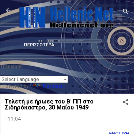
Μετάβαση στο κύριο περιεχόμενο
ΠΕΡΙΣΣΌΤΕΡΑ…
Translate
Powered by
Translate
Τελετή με ήρωες του Β' ΠΠ στο
Σιδηρόκαστρο, 30 Μαΐου 1949
-
11:04
ENGLISH