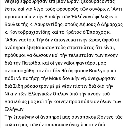
νεχείᾳ ἐφρούρησαν ἐπὶ μίαν ώραν, ξεκουράζοντας
ἔστω καὶ γιὰ λίγο τοὺς φρουροὺς τῶν συνόρων, ᾿Αντι
προσωπεύων τὴν Βουλὴν τῶν Ἑλλήνων ἐφύλαξεν ὁ
Βουλευτής κ. Λαυρεντίδης, στοὺς Δήμους ὁ Δήμαρχος
κ. Κοντοβραχιονίδης καὶ τὸ Κράτος ὁ Έπαρχος κ.
᾿Αθαν νασίου. Τὴν 6ην ἀπογευματινὴν ὥραν, ἀφοῦ οἱ
ἀνάπηροι ἐβεβαίωσαν τοὺς στρατιώτας ὅτι εἶναι,
πρόθυμοι να δώσουν καὶ τὴν τελευταίαν των πνοήν
διὰ τὴν Πατρίδα, καὶ οἱ γεν ναῖοι φαντάροι μας
αντεπεσχέθη σαν ὅτι δὲν θὰ ἀφήσουν Βουλγα ρικό
πόδι νὰ πατήσῃ τὴν Μακε δονικὴν γῆ, ἀνεχώρησαν
διὰ Σιδη ρόκαστρον μὲ μὲ νέαν πίστιν διὰ διὰ τὴν
Νίκην τῶν Ἑλληνικῶν Όπλων ὑπὸ τὴν πνοὴν τοῦ
Βασιλέως μας καὶ τὴν κοινὴν προσπάθειαν ὅλων τῶν
Ελλήνων.
Τὴν ἑπομένην οἱ ἀνάπηροί μας συναποκομίζοντες τὰς
καλυτέρας τῶν ἐντυπώσεων ἀνεχώρησαν διὰ