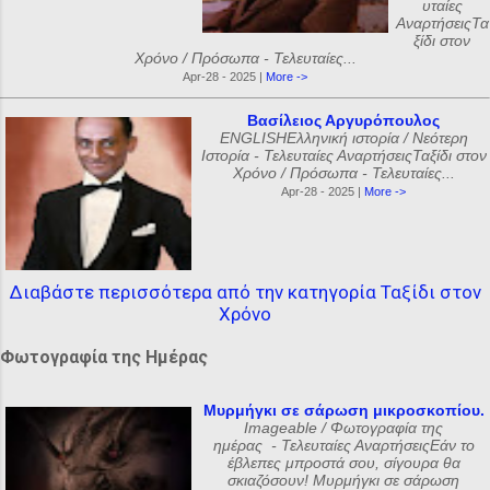
υταίες
ΑναρτήσειςΤα
ξίδι στον
Χρόνο / Πρόσωπα - Τελευταίες...
Apr-28 - 2025 |
More ->
Βασίλειος Αργυρόπουλος
ENGLISHΕλληνική ιστορία / Νεότερη
Ιστορία - Τελευταίες ΑναρτήσειςΤαξίδι στον
Χρόνο / Πρόσωπα - Τελευταίες...
Apr-28 - 2025 |
More ->
Διαβάστε περισσότερα από την κατηγορία Ταξίδι στον
Χρόνο
Φωτογραφία της Ημέρας
Μυρμήγκι σε σάρωση μικροσκοπίου.
Imageable / Φωτογραφία της
ημέρας - Τελευταίες ΑναρτήσειςΕάν το
έβλεπες μπροστά σου, σίγουρα θα
σκιαζόσουν! Μυρμήγκι σε σάρωση