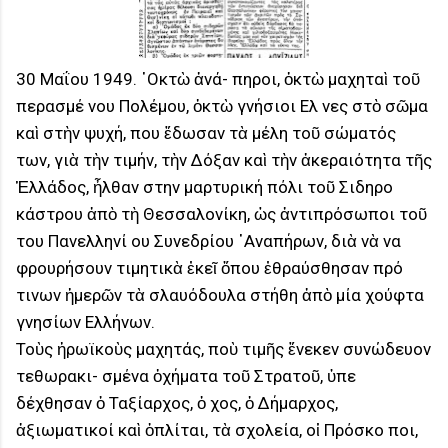
30 Μαΐου 1949. ᾿Οκτὼ ἀνά- πηροι, ὀκτὼ μαχηταὶ τοῦ
περασμέ νου Πολέμου, ὀκτὼ γνήσιοι Ελ νες στὸ σῶμα
καὶ στὴν ψυχή, που ἔδωσαν τὰ μέλη τοῦ σώματός
των, γιὰ τὴν τιμήν, τὴν Δόξαν καὶ τὴν ἀκεραιότητα τῆς
Ἑλλάδος, ἦλθαν στην μαρτυρική πόλι τοῦ Σιδηρο
κάστρου ἀπὸ τὴ Θεσσαλονίκη, ὡς ἀντιπρόσωποι τοῦ
του Πανελληνί ου Συνεδρίου ᾿Αναπήρων, διὰ νὰ να
φρουρήσουν τιμητικὰ ἐκεῖ ὅπου ἐθραύσθησαν πρό
τινων ἡμερῶν τὰ σλαυόδουλα στήθη ἀπὸ μία χούφτα
γνησίων Ελλήνων.
Τοὺς ἡρωϊκοὺς μαχητάς, ποὺ τιμῆς ἕνεκεν συνώδευον
τεθωρακι- σμένα ὀχήματα τοῦ Στρατοῦ, ὑπε
δέχθησαν ὁ Ταξίαρχος, ὁ χος, ὁ Δήμαρχος,
ἀξιωματικοί καὶ ὁπλίται, τὰ σχολεία, οἱ Πρόσκο ποι,