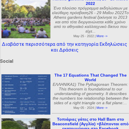
2022
Ένα πλούσιο πρόγραμμα εκδηλώσεων με
ελεύθερη πρόσβαση26 - 29 Μαΐου 2022Το
Athens gardens festival ξεκίνησε το 2013
και από τότε διοργανώνεται κάθε χρόνο
από το αθηναϊκό καλλιτεχνικό δίκτυο που
είχε...
May-25 - 2022 |
More ->
Διαβάστε περισσότερα από την κατηγορία Εκδηλώσεις
και Δράσεις
Social
The 17 Equations That Changed The
World
ΕΛΛΗΝΙΚΑ1) The Pythagorean Theorem:
This theorem is foundational to our
understanding of geometry. It describes
the numbers toe relationship between the
sides of a right triangle on a flat plane:...
May-05 - 2024 |
More ->
Τοπιάριες γάτες στο Hall Barn στο
Beaconsfield (Αγγλία) «βλέπονται από
εκατομμύρια» στο Facebook