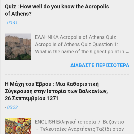
Quiz : How well do you know the Acropolis
of Athens?
-
00:41
ΕΛΛΗΝΙΚΑ Acropolis of Athens Quiz
Acropolis of Athens Quiz Question 1:
What is the name of the highest point in
the Acropolis? a) The Parthenon b) The
ΔΙΑΒΆΣΤΕ ΠΕΡΙΣΣΌΤΕΡΑ
Propylaea c) The Acropolis Hill Question
2: Which of the following is NOT a
structure on the Acropolis? a) The
Η Μάχη του Έβρου : Μια Καθοριστική
Parthenon b) The Propylaea c) The
Σύγκρουση στην Ιστορία των Βαλκανίων,
Colosseum Question 3: Who designed
26 Σεπτεμβρίου 1371
the Parthenon? a) Ictinus and Callicrates
-
05:22
b) Phidias and Ictinus c) Pericles and
Phidias Question 4: What is the primary
ENGLISH Ελληνική ιστορία / Βυζάντιο
material used in the construction of the
- Τελευταίες Αναρτήσεις Ταξίδι στον
Parthenon? a) Marble b) Granite c)