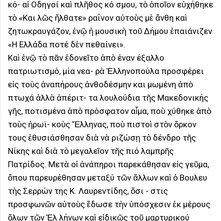
κό- αἱ Οδηγοί καὶ πλῆθος κό σμου, τὸ ὁποῖον εὐχήθηκε
τὸ «Και λῶς ἤλθατε» ραΐνον αὐτοὺς μὲ ἄνθη καὶ
ζητωκραυγάζον, ἐνῷ ἡ μουσικὴ τοῦ Δήμου ἐπαιάνιζεν
«Η Ελλάδα ποτέ δὲν πεθαίνει».
Καὶ ἐνῷ τὸ πᾶν ἐδονεῖτο ἀπὸ έναν έξαλλο
πατριωτισμό, μία νεα- ρὰ Ἑλληνοπούλα προσφέρει
εἰς τοὺς ἀναπήρους ἀνθοδέσμην και μωμένη ἀπὸ
πτωχά ἀλλὰ ἀπέριτ- τα λουλούδια τῆς Μακεδονικής
γῆς, ποτισμένα ἀπὸ πρόσφατον αἷμα, ποὺ χύθηκε ἀπὸ
τοὺς ἡρωϊ- κοὺς Ἕλληνας, ποὺ πιστοὶ στὸν ὅρκον
τους ἐθυσιάσθησαν διὰ νὰ ριζώσῃ τὸ δένδρο τῆς
Νίκης καὶ διὰ τὸ μεγαλεῖον τῆς πιό λαμπρῆς
Πατρίδος. Μετὰ οἱ ἀνάπηροι παρεκάθησαν εἰς γεῦμα,
ὅπου παρευρέθησαν μεταξύ τῶν ἄλλων καὶ ὁ Βουλευ
τὴς Σερρών της K. Λαυρεντίδης, ὅσι - στις
προσφωνῶν αὐτοὺς ἔδωσε τὴν ὑπόσχεσιν ἐκ μέρους
ὅλων τῶν Ἑλ λήνων καὶ εἰδικῶς τοῦ μαρτυρικού