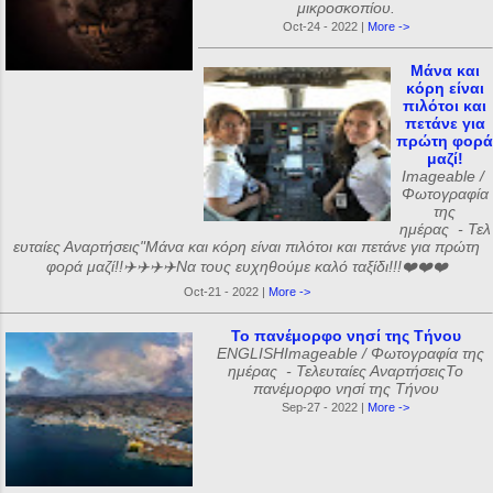
μικροσκοπίου.
Oct-24 - 2022 |
More ->
Μάνα και
κόρη είναι
πιλότοι και
πετάνε για
πρώτη φορά
μαζί!
Imageable /
Φωτογραφία
της
ημέρας - Τελ
ευταίες Αναρτήσεις"Μάνα και κόρη είναι πιλότοι και πετάνε για πρώτη
φορά μαζί!!✈️✈️✈️✈️Να τους ευχηθούμε καλό ταξίδι!!!❤️❤️❤️
Oct-21 - 2022 |
More ->
Το πανέμορφο νησί της Τήνου
ENGLISHImageable / Φωτογραφία της
ημέρας - Τελευταίες ΑναρτήσειςΤο
πανέμορφο νησί της Τήνου
Sep-27 - 2022 |
More ->