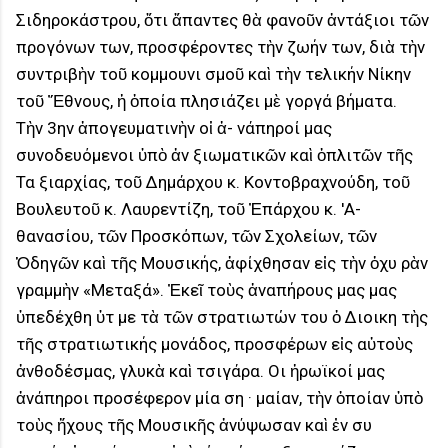
Σιδηροκάστρου, ὅτι ἅπαντες θὰ φανοῦν ἀντάξιοι τῶν
προγόνων των, προσφέροντες τὴν ζωήν των, διὰ τὴν
συντριβὴν τοῦ κομμουνι σμοῦ καὶ τὴν τελικήν Νίκην
τοῦ Ἔθνους, ἡ ὁποία πλησιάζει μὲ γοργά βήματα.
Τὴν 3ην ἀπογευματινὴν οἱ ἀ- νάπηροί μας
συνοδευόμενοι ὑπὸ ἀν ξιωματικῶν καὶ ὁπλιτῶν τῆς
Τα ξιαρχίας, τοῦ Δημάρχου κ. Κοντοβραχνούδη, τοῦ
Βουλευτοῦ κ. Λαυρεντίζη, τοῦ Ἐπάρχου κ. 'Α-
θανασίου, τῶν Προσκόπων, τῶν Σχολείων, τῶν
Ὁδηγῶν καὶ τῆς Μουσικής, ἀφίχθησαν εἰς τὴν ὀχυ ρὰν
γραμμὴν «Μεταξά». Ἐκεῖ τοὺς ἀναπήρους μας μας
ὑπεδέχθη ὑτ με τὰ τῶν στρατιωτών του ὁ Διοικη τὴς
τῆς στρατιωτικής μονάδος, προσφέρων εἰς αὐτοὺς
ἀνθοδέσμας, γλυκὰ καὶ τσιγάρα. Οι ἠρωϊκοί μας
ἀνάπηροι προσέφερον μία ση · μαίαν, τὴν ὁποίαν ὑπὸ
τοὺς ἤχους τῆς Μουσικῆς ἀνύψωσαν καὶ ἐν συ