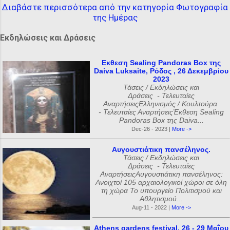
Διαβάστε περισσότερα από την κατηγορία Φωτογραφία
της Ημέρας
Εκδηλώσεις και Δράσεις
Εκθεση Sealing Pandoras Box της
Daiva Luksaite, Ρόδος , 26 Δεκεμβρίου
2023
Τάσεις / Εκδηλώσεις και
Δράσεις - Τελευταίες
ΑναρτήσειςΕλληνισμός / Κουλτούρα
- Τελευταίες ΑναρτήσειςΈκθεση Sealing
Pandoras Box της Daiva...
Dec-26 - 2023 |
More ->
Αυγουστιάτικη πανσέληνος.
Τάσεις / Εκδηλώσεις και
Δράσεις - Τελευταίες
ΑναρτήσειςΑυγουστιάτικη πανσέληνος:
Ανοιχτοί 105 αρχαιολογικοί χώροι σε όλη
τη χώρα Το υπουργείο Πολιτισμού και
Αθλητισμού...
Aug-11 - 2022 |
More ->
Athens gardens festival, 26 - 29 Μαΐου