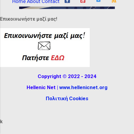
Home
About
Contact
while others were tall, almost completely
covering their hair, decorated with
Επικοινωνήστε μαζί μας!
feathers or ribbons. It can be seen at the
Hellenistic Museum in Melbourne,
Australia. The reconstructio...
Copyright © 2022 - 2024
Hellenic Net |
www.hellenicnet.org
Πολιτική Cookies
k