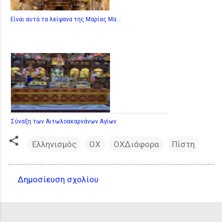
Είναι αυτά τα λείψανα της Μαρίας Μα...
Σύναξη των Αιτωλοακαρνάνων Αγίων
Ελληνισμός
ΟΧ
ΟΧΔιάφορα
Πίστη
Δημοσίευση σχολίου
Σ
χ
ό