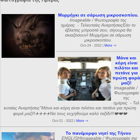
Μυρμήγκι σε σάρωση μικροσκοπίου.
Imageable / Φωτογραφία της
ημέρας - Τελευταίες ΑναρτήσειςΕάν το
έβλεπες μπροστά σου, σίγουρα θα
σκιαζόσουν! Μυρμήγκι σε σάρωση
μικροσκοπίου.
Oct-24 - 2022 |
More ->
Μάνα και
κόρη είναι
πιλότοι και
πετάνε για
πρώτη φορά
μαζί!
Imageable /
Φωτογραφία
της
ημέρας - Τελ
ευταίες Αναρτήσεις"Μάνα και κόρη είναι πιλότοι και πετάνε για πρώτη
φορά μαζί!!✈️✈️✈️✈️Να τους ευχηθούμε καλό ταξίδι!!!❤️❤️❤️
Oct-21 - 2022 |
More ->
Το πανέμορφο νησί της Τήνου
ENGLISHImageable / Φωτογραφία της