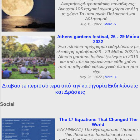
ΑναρτήσειςΑυγουστιάτικη πανσέληνος:
Ανοιχτοί 105 αρχαιολογικοί χώροι σε όλη
τη χώρα Το υπουργείο Πολιτισμού και
Αθλητισμού...
Aug-11 - 2022 |
More ->
Athens gardens festival, 26 - 29 Μαΐου
2022
Ένα πλούσιο πρόγραμμα εκδηλώσεων με
ελεύθερη πρόσβαση26 - 29 Μαΐου 2022Το
Athens gardens festival ξεκίνησε το 2013
και από τότε διοργανώνεται κάθε χρόνο
από το αθηναϊκό καλλιτεχνικό δίκτυο που
είχε...
May-25 - 2022 |
More ->
Διαβάστε περισσότερα από την κατηγορία Εκδηλώσεις
και Δράσεις
Social
The 17 Equations That Changed The
World
ΕΛΛΗΝΙΚΑ1) The Pythagorean Theorem:
This theorem is foundational to our
understanding of geometry. It describes