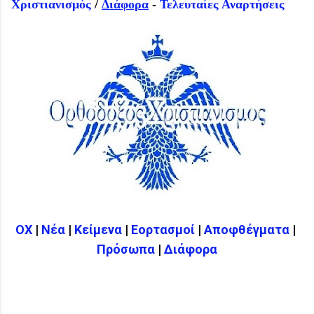
Χριστιανισμός
/
Διάφορα
-
Τελευταίες Αναρτήσεις
ΟΧ
|
Νέα
|
Κείμενα
|
Εορτασμοί
|
Αποφθέγματα
|
Πρόσωπα
|
Διάφορα