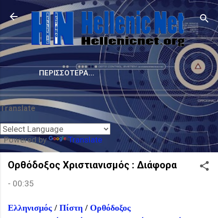
Μετάβαση στο κύριο περιεχόμενο
ΠΕΡΙΣΣΌΤΕΡΑ…
Translate
Powered by
Translate
Ορθόδοξος Χριστιανισμός : Διάφορα
-
00:35
Ελληνισμός
/
Πίστη
/
Ορθόδοξος