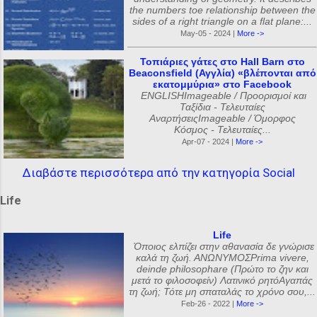
the numbers toe relationship between the
sides of a right triangle on a flat plane:...
May-05 - 2024 |
More ->
Τοπιάριες γάτες στο Hall Barn στο
Beaconsfield (Αγγλία) «βλέπονται από
εκατομμύρια» στο Facebook
ENGLISHImageable / Προορισμοί και
Ταξίδια - Τελευταίες
ΑναρτήσειςImageable / Όμορφος
Κόσμος - Τελευταίες...
Apr-07 - 2024 |
More ->
Διαβάστε περισσότερα από την κατηγορία Social
Life
Life
Όποιος ελπίζει στην αθανασία δε γνώρισε
καλά τη ζωή. ΑΝΩΝΥΜΟΣPrima vivere,
deinde philosophare (Πρώτο το ζην και
μετά το φιλοσοφείν) Λατινικό ρητόΑγαπάς
τη ζωή; Τότε μη σπαταλάς το χρόνο σου,...
Feb-26 - 2022 |
More ->