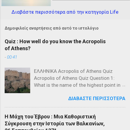
Διαβάστε περισσότερα από την κατηγορία Life
Δημοφιλείς αναρτήσεις από αυτό το ιστολόγιο
Quiz : How well do you know the Acropolis
of Athens?
-
00:41
ΕΛΛΗΝΙΚΑ Acropolis of Athens Quiz
Acropolis of Athens Quiz Question 1:
What is the name of the highest point in
the Acropolis? a) The Parthenon b) The
ΔΙΑΒΆΣΤΕ ΠΕΡΙΣΣΌΤΕΡΑ
Propylaea c) The Acropolis Hill Question
2: Which of the following is NOT a
structure on the Acropolis? a) The
Η Μάχη του Έβρου : Μια Καθοριστική
Parthenon b) The Propylaea c) The
Σύγκρουση στην Ιστορία των Βαλκανίων,
Colosseum Question 3: Who designed