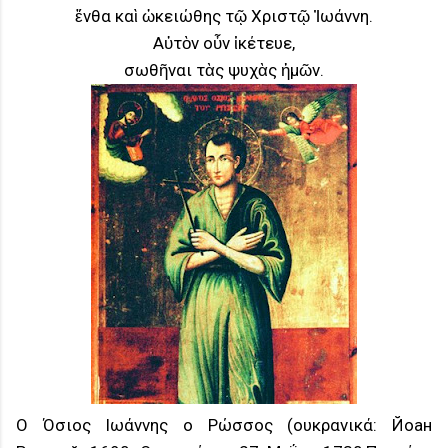
ἔνθα καὶ ὠκειώθης τῷ Χριστῷ Ἰωάννη.
Αὐτὸν οὖν ἱκέτευε,
σωθῆναι τὰς ψυχὰς ἡμῶν.
Ο Όσιος Ιωάννης ο Ρώσσος (ουκρανικά: Йоан