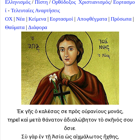
Ελληνισμός
/
Πίστη
/
Ορθόδοξος
Χριστιανισμός
/
Εορτασμο
ί
-
Τελευταίες Αναρτήσεις
ΟΧ
|
Νέα
|
Κείμενα
|
Εορτασμοί
|
Αποφθέγματα
|
Πρόσωπα
|
Θαύματα
|
Διάφορα
Ἐκ γῆς ὁ καλέσας σε πρὸς οὐρανίους μονάς,
τηρεῖ καὶ μετὰ θάνατον ἀδιαλώβητον τὸ σκῆνός σου
ὅσιε.
Σὺ γὰρ ἐν τῇ Ἀσία ὡς αἰχμάλωτος ἤχθης,