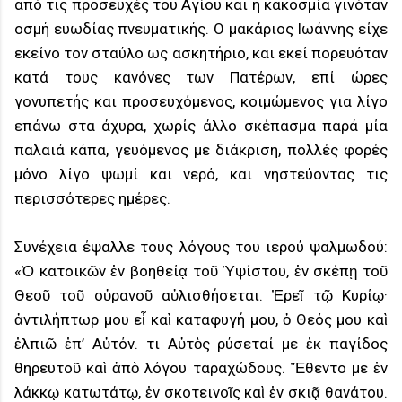
από τις προσευχές του Αγίου και η κακοσμία γινόταν
οσμή ευωδίας πνευματικής. Ο μακάριος Ιωάννης είχε
εκείνο τον σταύλο ως ασκητήριο, και εκεί πορευόταν
κατά τους κανόνες των Πατέρων, επί ώρες
γονυπετής και προσευχόμενος, κοιμώμενος για λίγο
επάνω στα άχυρα, χωρίς άλλο σκέπασμα παρά μία
παλαιά κάπα, γευόμενος με διάκριση, πολλές φορές
μόνο λίγο ψωμί και νερό, και νηστεύοντας τις
περισσότερες ημέρες.
Συνέχεια έψαλλε τους λόγους του ιερού ψαλμωδού:
«Ὁ κατοικῶν ἐν βοηθείᾳ τοῦ Ὑψίστου, ἐν σκέπῃ τοῦ
Θεοῦ τοῦ οὐρανοῦ αὐλισθήσεται. Ἐρεῖ τῷ Κυρίῳ·
ἀντιλήπτωρ μου εἶ καὶ καταφυγή μου, ὁ Θεός μου καὶ
ἐλπιῶ ἐπ’ Αὐτόν. Ὅτι Αὐτὸς ρύσεταί με ἐκ παγίδος
θηρευτοῦ καὶ ἀπὸ λόγου ταραχώδους. Ἔθεντο με ἐν
λάκκῳ κατωτάτῳ, ἐν σκοτεινοῖς καὶ ἐν σκιᾷ θανάτου.