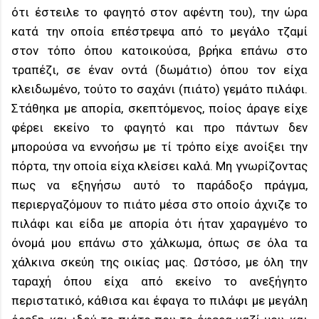
ότι έστειλε το φαγητό στον αφέντη του), την ώρα
κατά την οποία επέστρεψα από το μεγάλο τζαμί
στον τόπο όπου κατοικούσα, βρήκα επάνω στο
τραπέζι, σε έναν οντά (δωμάτιο) όπου τον είχα
κλειδωμένο, τούτο το σαχάνι (πιάτο) γεμάτο πιλάφι.
Στάθηκα με απορία, σκεπτόμενος, ποίος άραγε είχε
φέρει εκείνο το φαγητό και προ πάντων δεν
μπορούσα να εννοήσω με τί τρόπο είχε ανοίξει την
πόρτα, την οποία είχα κλείσει καλά. Μη γνωρίζοντας
πως να εξηγήσω αυτό το παράδοξο πράγμα,
περιεργαζόμουν το πιάτο μέσα στο οποίο άχνιζε το
πιλάφι και είδα με απορία ότι ήταν χαραγμένο το
όνομά μου επάνω στο χάλκωμα, όπως σε όλα τα
χάλκινα σκεύη της οικίας μας. Ωστόσο, με όλη την
ταραχή όπου είχα από εκείνο το ανεξήγητο
περιστατικό, κάθισα και έφαγα το πιλάφι με μεγάλη