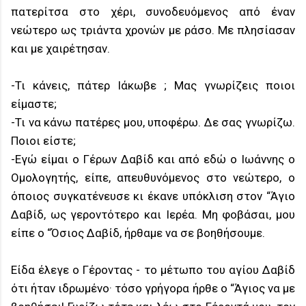
πατερίτσα στο χέρι, συνοδευόμενος από έναν
νεώτερο ως τριάντα χρονών με ράσο. Με πλησίασαν
και με χαιρέτησαν.
-Τι κάνεις, πάτερ Ιάκωβε ; Μας γνωρίζεις ποιοι
είμαστε;
-Τι να κάνω πατέρες μου, υποφέρω. Δε σας γνωρίζω.
Ποιοι είστε;
-Εγώ είμαι ο Γέρων Δαβίδ και από εδώ ο Ιωάννης ο
Ομολογητής, είπε, απευθυνόμενος στο νεώτερο, ο
όποιος συγκατένευσε κι έκανε υπόκλιση στον “Άγιο
Δαβίδ, ως γεροντότερο και Ιερέα. Μη φοβάσαι, μου
είπε ο “Όσιος Δαβίδ, ήρθαμε να σε βοηθήσουμε.
Είδα έλεγε ο Γέροντας - το μέτωπο του αγίου Δαβίδ
ότι ήταν ιδρωμένο· τόσο γρήγορα ήρθε ο “Άγιος να με