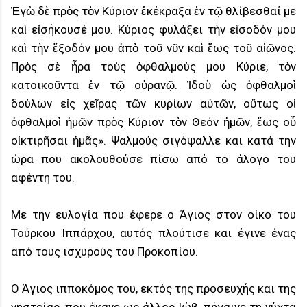
Ἐγὼ δὲ πρὸς τὸν Κύριον ἐκέκραξα ἐν τῷ θλίβεσθαί με
καὶ εἰσήκουσέ μου. Κύριος φυλάξει τὴν εἴσοδόν μου
καὶ τὴν ἔξοδόν μου ἀπὸ τοῦ νῦν καὶ ἕως τοῦ αἰῶνος.
Πρὸς σὲ ἦρα τοὺς ὀφθαλμούς μου Κύριε, τὸν
κατοικοῦντα ἐν τῷ οὐρανῷ. Ἰδοὺ ὡς ὀφθαλμοὶ
δούλων εἰς χεῖρας τῶν κυρίων αὐτῶν, οὕτως οἱ
ὀφθαλμοὶ ἡμῶν πρὸς Κύριον τὸν Θεόν ἡμῶν, ἕως οὗ
οἰκτιρῆσαι ἡμᾶς». Ψαλμούς σιγόψαλλε και κατά την
ώρα που ακολουθούσε πίσω από το άλογο του
αφέντη του.
Με την ευλογία που έφερε ο Άγιος στον οίκο του
Τούρκου Ιππάρχου, αυτός πλούτισε και έγινε ένας
από τους ισχυρούς του Προκοπίου.
Ο Άγιος ιπποκόμος του, εκτός της προσευχής και της