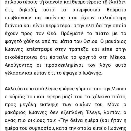
ἁπλουστέροις τῇ διανοίᾳ καὶ θερμοτέροις τῇ ἐλπίδι»,
ότι, δηλαδή, αυτά τα υπερφυσικά θαύματα
συμβαίνουν σε εκείνους που έχουν απλούστερη
διάνοια και είναι θερμότεροι στην ελπίδα την οποία
έχουν προς τον Θεό. Πράγματι! το πιάτο με το
φαγητό χάθηκε από τα μάτια του Οσίου. Ο μακάριος
Ιωάννης επέστρεψε στην τράπεζα και είπε στην
οικοδέσποινα ότι έστειλε το φαγητό στη Μέκκα.
Ακούγοντας οι προσκεκλημένοι τον λόγο αυτό
γέλασαν και είπαν ότι το έφαγε ο Ιωάννης.
Αλλά ύστερα από λίγες ημέρες γύρισε από την Μέκκα
ο κύριός του και έφερε μαζί του το χάλκινο πιάτο,
προς μεγάλη έκπληξη των οικίων του. Μόνο ο
μακάριος Ιωάννης δεν εξεπλάγη. Έλεγε, λοιπόν, ο
αγάς πιο οικίους του: «Την δείνα ημέρα (και ήταν η
ημέρα του συμποσίου, κατά την οποία είπε ο Ιωάννης