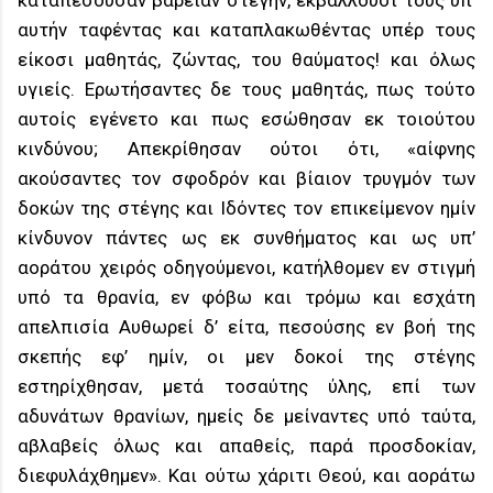
καταπεσούσαν βαρείαν στέγην, εκβάλλουσι τους υπ’
αυτήν ταφέντας και καταπλακωθέντας υπέρ τους
είκοσι μαθητάς, ζώντας, του θαύματος! και όλως
υγιείς. Ερωτήσαντες δε τους μαθητάς, πως τούτο
αυτοίς εγένετο και πως εσώθησαν εκ τοιούτου
κινδύνου; Απεκρίθησαν ούτοι ότι, «αίφνης
ακούσαντες τον σφοδρόν και βίαιον τρυγμόν των
δοκών της στέγης και Ιδόντες τον επικείμενον ημίν
κίνδυνον πάντες ως εκ συνθήματος και ως υπ’
αοράτου χειρός οδηγούμενοι, κατήλθομεν εν στιγμή
υπό τα θρανία, εν φόβω και τρόμω και εσχάτη
απελπισία Αυθωρεί δ’ είτα, πεσούσης εν βοή της
σκεπής εφ’ ημίν, οι μεν δοκοί της στέγης
εστηρίχθησαν, μετά τοσαύτης ύλης, επί των
αδυνάτων θρανίων, ημείς δε μείναντες υπό ταύτα,
αβλαβείς όλως και απαθείς, παρά προσδοκίαν,
διεφυλάχθημεν». Και ούτω χάριτι Θεού, και αοράτω