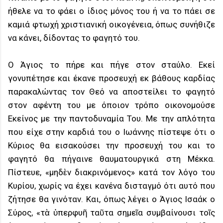
ήθελε να το φάει ο ίδιος μόνος του ή να το πάει σε
καμιά φτωχή χριστιανική οικογένεια, όπως συνήθιζε
να κάνει, δίδοντας το φαγητό του.
Ο Άγιος το πήρε και πήγε στον σταύλο. Εκεί
γονυπέτησε και έκανε προσευχή εκ βάθους καρδίας
παρακαλώντας τον Θεό να αποστείλει το φαγητό
στον αφέντη του με όποιον τρόπο οικονομούσε
Εκείνος με την παντοδυναμία Του. Με την απλότητα
που είχε στην καρδιά του ο Ιωάννης πίστεψε ότι ο
Κύριος θα εισακούσει την προσευχή του και το
φαγητό θα πήγαινε θαυματουργικά στη Μέκκα.
Πίστευε, «μηδὲν διακρινόμενος» κατά τον λόγο του
Κυρίου, χωρίς να έχει κανένα δισταγμό ότι αυτό που
ζήτησε θα γινόταν. Και, όπως λέγει ο Άγιος Ισαάκ ο
Σύρος, «τὰ ὑπερφυῆ ταῦτα σημεῖα συμβαίνουσι τοῖς