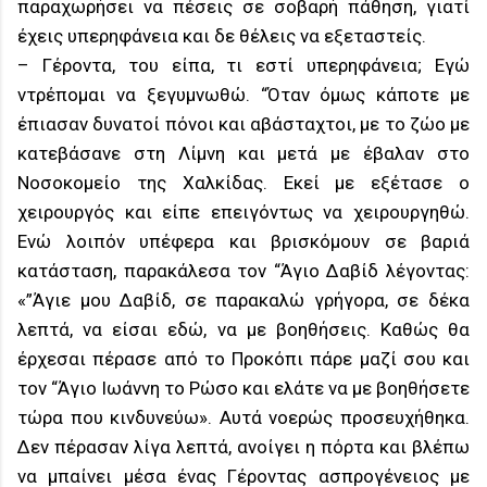
παραχωρήσει να πέσεις σε σοβαρή πάθηση, γιατί
έχεις υπερηφάνεια και δε θέλεις να εξεταστείς.
– Γέροντα, του είπα, τι εστί υπερηφάνεια; Εγώ
ντρέπομαι να ξεγυμνωθώ. “Όταν όμως κάποτε με
έπιασαν δυνατοί πόνοι και αβάσταχτοι, με το ζώο με
κατεβάσανε στη Λίμνη και μετά με έβαλαν στο
Νοσοκομείο της Χαλκίδας. Εκεί με εξέτασε ο
χειρουργός και είπε επειγόντως να χειρουργηθώ.
Ενώ λοιπόν υπέφερα και βρισκόμουν σε βαριά
κατάσταση, παρακάλεσα τον “Άγιο Δαβίδ λέγοντας:
«”Άγιε μου Δαβίδ, σε παρακαλώ γρήγορα, σε δέκα
λεπτά, να είσαι εδώ, να με βοηθήσεις. Καθώς θα
έρχεσαι πέρασε από το Προκόπι πάρε μαζί σου και
τον “Άγιο Ιωάννη το Ρώσο και ελάτε να με βοηθήσετε
τώρα που κινδυνεύω». Αυτά νοερώς προσευχήθηκα.
Δεν πέρασαν λίγα λεπτά, ανοίγει η πόρτα και βλέπω
να μπαίνει μέσα ένας Γέροντας ασπρογένειος με