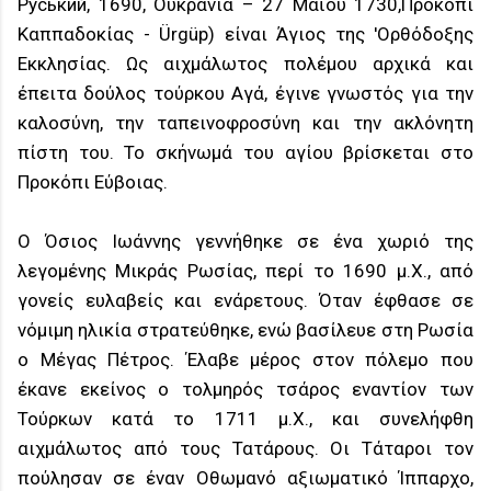
Руський‎‎, 1690, Ουκρανία – 27 Μαΐου 1730,Προκόπι
Καππαδοκίας - Ürgüp) είναι Άγιος της 'Oρθόδοξης
Εκκλησίας. Ως αιχμάλωτος πολέμου αρχικά και
έπειτα δούλος τούρκου Αγά, έγινε γνωστός για την
καλοσύνη, την ταπεινοφροσύνη και την ακλόνητη
πίστη του. Το σκήνωμά του αγίου βρίσκεται στο
Προκόπι Εύβοιας.
Ο Όσιος Ιωάννης γεννήθηκε σε ένα χωριό της
λεγομένης Μικράς Ρωσίας, περί το 1690 μ.Χ., από
γονείς ευλαβείς και ενάρετους. Όταν έφθασε σε
νόμιμη ηλικία στρατεύθηκε, ενώ βασίλευε στη Ρωσία
ο Μέγας Πέτρος. Έλαβε μέρος στον πόλεμο που
έκανε εκείνος ο τολμηρός τσάρος εναντίον των
Τούρκων κατά το 1711 μ.Χ., και συνελήφθη
αιχμάλωτος από τους Τατάρους. Οι Τάταροι τον
πούλησαν σε έναν Οθωμανό αξιωματικό Ίππαρχο,