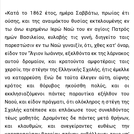
«Κατά το 1862 έτος, ημέρα Σαββάτω, πρωίας έτι
ούσης, και της αναιμάκτου θυσίας εκτελουμένης εν
τω άνω ειρημένω Ιερώ Ναώ του εν αγίοις Πατρός
ημών Βασιλείου, ευλαβής τις γυνή, διηγείτο ταις
παρεστώσιν εν τω Ναώ γυναιξίν, ότι, χθες κατ’ όναρ,
είδον τον “Άγιον Ιωάννην, εξελθόντα εκ της λάρνακος
αυτού δρομαίον, και κρατούντα αμφοτέραις ταις
χερσίν, την στέγην της Ελληνικής Σχολής, ήτις έμελλε
να καταρρεύση. Ενώ δε ταύτα έλεγεν αύτη, αίφνης
κρότος και θόρυβος ηκούσθη πολύς, και οι
εκκλησιαζόμενοι πάντες παραυτίκα εξήλθον του
Ναού, και είδον πράγματι, ότι ολόκληρος η στέγη της
Σχολής κατέπεσε και επλάκωσε τους συνελθόντας
τέως μαθητάς. Δραμόντες δε πάντες μετά θρήνων,
και κλαυθμών, και ανεγείραντες ευθέως την