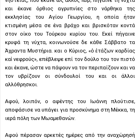
νηστείας, που έκανε ως άλλος Ιώβ, πήγαινε τη νύχτα
και έκανε όρθιος αγρυπνίες στο νάρθηκα της
εκκλησίας του Αγίου Γεωργίου, η οποία ήταν
κτισμένη μέσα σε ένα βράχο και βρισκόταν κοντά
στον οίκο του Τούρκου κυρίου του. Εκεί πήγαινε
κρυφά τη νύχτα, κοινωνούσε δε κάθε Σάββατο τα
Άχραντα Μυστήρια. και ο Κύριος, «ὁ ἐτάζων καρδίας
καὶ νεφρούς», επέβλεψε επί τον δούλο του τον πιστό
και έκανε, ώστε να πάψουν να τον περιπαίζουν και να
τον υβρίζουν οι σύνδουλοί του και οι άλλοι
αλλόθρησκοι.
Αφού, λοιπόν, ο αφέντης του Ιωάννη πλούτισε,
αποφάσισε να υπάγει για προσκύνημα στη Μέκκα, τη
ιερά πόλη των Μωαμεθανών.
Αφού πέρασαν αρκετές ημέρες από την αναχώρησή