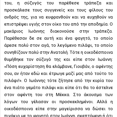
του, η σύζυγός του παρέθεσε τράπεζα και
προσκάλεσε τους συγγενείς και τους φίλους του
ανδρός της, για να ευφρανθούν και να ευχηθούν να
επιστρέψει υγιής στον οίκο του από την αποδημία. Ο
μακάριος Ιωάννης διακονούσε στην τράπεζα.
Παρέθεσαν δε σε αυτή και ένα φαγητό, το οποίο
άρεσε πολύ στον αγά, το λεγόμενο πιλάφι, το οποίο
συνηθίζουν πολύ στην Ανατολή. Τότε η οικοδέσποινα
θυμήθηκε τον σύζυγό της και είπε στον Ιωάννη:
«Πόση ευχαρίστηση θα ελάμβανε, Γιουβάν, ο αφέντης
σου, αν ήταν εδώ και έτρωγε μαζί μας από τούτο το
πιλάφι!». Ο Ιωάννης τότε ζήτησε από την κυρία του
ένα πιάτο γεμάτο πιλάφι και είπε ότι θα το έστελνε
στον αφέντη του στη Μέκκα. Στο άκουσμα των
λόγων του γέλασαν οι προσκεκλημένοι. Αλλά η
οικοδέσποινα είπε στην μαγείρισσα να δώσει το
πινάκιο με το φαγητό στον Ιωάννη, σκεπτόμενη ή ότι