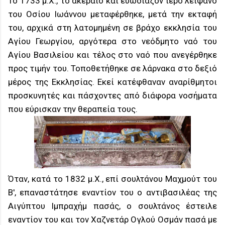
Το 1733 μ.Χ., το ακέραιο και ευωδιάζον ιερό λείψανο
του Οσίου Ιωάννου μεταφέρθηκε, μετά την εκταφή
του, αρχικά στη λατομημένη σε βράχο εκκλησία του
Αγίου Γεωργίου, αργότερα στο νεόδμητο ναό του
Αγίου Βασιλείου και τέλος στο ναό που ανεγέρθηκε
προς τιμήν του. Τοποθετήθηκε σε λάρνακα στο δεξιό
μέρος της Εκκλησίας. Εκεί κατέφθαναν αναρίθμητοι
προσκυνητές και πάσχοντες από διάφορα νοσήματα
που εύρισκαν την θεραπεία τους.
Όταν, κατά το 1832 μ.Χ., επί σουλτάνου Μαχμούτ του
Β', επαναστάτησε εναντίον του ο αντιβασιλέας της
Αιγύπτου Ιμπραχήμ πασάς, ο σουλτάνος έστειλε
εναντίον του και τον Χαζνετάρ Ογλού Οσμάν πασά με