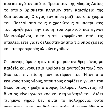
που καταγόταν από το Προκόπιον της Μικράς Ασίας,
το οποίο βρίσκεται πλησίον στην Καισάρεια της
Καππαδοκίας. Ο αγάς τον πήρε μαζί του στο χωριό
του. Πολλοί από τους αιχμαλώτους συμπατριώτες
του αρνήθηκαν την πίστη του Χριστού και έγιναν
Μουσουλμάνοι, είτε γιατί κάμφθηκαν από τις
απειλές, είτε γιατί δελεάστηκαν από τις υποσχέσεις
και τις προσφορές υλικών αγαθών.
Ο Ιωάννης, όμως, ήταν από μικρός αναθρεμμένος με
παιδεία και νουθεσία Κυρίου και αγαπούσε πολύ τον
Θεό και την πίστη των πατέρων του. Ήταν από
εκείνους τους νέους, όπου τους σοφίζει η γνώση του
Θεού, όπως κήρυξε ο σοφός Σολομών, λέγοντας: «Ο
δίκαιος είναι γνωστικός και στη νεότητά του. Διότι
τιμημένο γήρας δεν είναι το πολυχρόνιο, ούτε
μετριέται με τον αριθμό των ετών. Η φρονιμάδα πιο