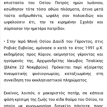
επιστασία του Οσίου Πατρός ημών Ιωάννου,
εσώθησαν τότε τόσα αθώα πλάσματα, άτινα μετά
ταύτα ανδρωθέντα, ωφέλη σαν πολυειδώς και
ωφελούσιν έτι, την τε ειρημένην Σχολήν και
σύμπασαν την ημετέρα πατρίδα».
• Στην Ιερά Μονή Οσίου Δαυίδ του Γέροντος, στις
Ροβιές Ευβοίας, εμόνασε ο κατά το έτος 1991 μ.Χ.
εκδημήσας προς Κύριον, αείμνηστος γέροντας και
ηγούμενός της, Αρχιμανδρίτης Ιάκωβος Τσαλίκης
(βλέπε 22 Νοεμβρίου). Πρόκειται περί εξαίρετης
πνευματικής φυσιογνωμίας, καταξιωμένης στη
συνείδηση του εκκλησιαστικού πληρώματος.
Εκείνος, λοιπόν, ο μακαριστός πατήρ, σε κάποια
φάση κρίσιμη της ζωής του είδε θαύμα του Οσίου, το
οποίο με ευγνωμοσύνη διηγείτο πάντοτε, προς