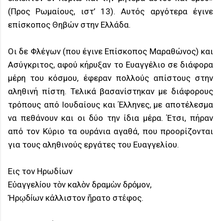
(Προς Ρωμαίους, ιστ’ 13). Αυτός αργότερα έγινε
επίσκοπος Θηβών στην Ελλάδα.
Οι δε Φλέγων (που έγινε Επίσκοπος Μαραθώνος) και
Ασύγκριτος, αφού κήρυξαν το Ευαγγέλιο σε διάφορα
μέρη του κόσμου, έφεραν πολλούς απίστους στην
αληθινή πίστη. Τελικά βασανίστηκαν με διάφορους
τρόπους από Ιουδαίους και Έλληνες, με αποτέλεσμα
να πεθάνουν και οι δύο την ίδια μέρα. Έτσι, πήραν
από τον Κύριο τα ουράνια αγαθά, που προορίζονται
για τους αληθινούς εργάτες του Ευαγγελίου.
Eις τον Ηρωδίων
Εὐαγγελίου τὸν καλὸν δραμὼν δρόμον,
Ἡρῳδίων κάλλιστον ἤρατο στέφος.