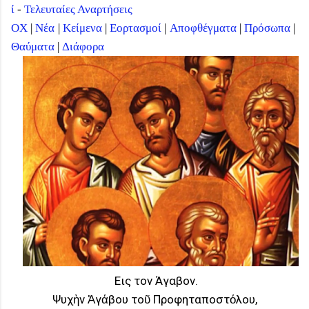
ί
-
Τελευταίες Αναρτήσεις
ΟΧ
|
Νέα
|
Κείμενα
|
Εορτασμοί
|
Αποφθέγματα
|
Πρόσωπα
|
Θαύματα
|
Διάφορα
Eις τον Άγαβον.
Ψυχὴν Ἀγάβου τοῦ Προφηταποστόλου,