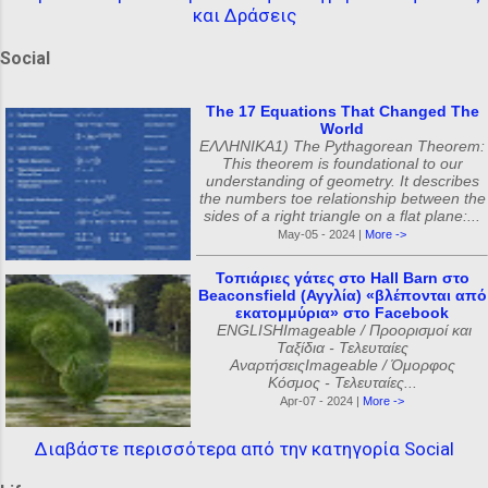
και Δράσεις
Social
The 17 Equations That Changed The
World
ΕΛΛΗΝΙΚΑ1) The Pythagorean Theorem:
This theorem is foundational to our
understanding of geometry. It describes
the numbers toe relationship between the
sides of a right triangle on a flat plane:...
May-05 - 2024 |
More ->
Τοπιάριες γάτες στο Hall Barn στο
Beaconsfield (Αγγλία) «βλέπονται από
εκατομμύρια» στο Facebook
ENGLISHImageable / Προορισμοί και
Ταξίδια - Τελευταίες
ΑναρτήσειςImageable / Όμορφος
Κόσμος - Τελευταίες...
Apr-07 - 2024 |
More ->
Διαβάστε περισσότερα από την κατηγορία Social