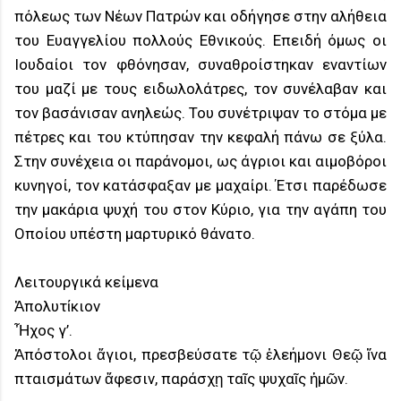
πόλεως των Νέων Πατρών και οδήγησε στην αλήθεια
του Ευαγγελίου πολλούς Εθνικούς. Επειδή όμως οι
Ιουδαίοι τον φθόνησαν, συναθροίστηκαν εναντίων
του μαζί με τους ειδωλολάτρες, τον συνέλαβαν και
τον βασάνισαν ανηλεώς. Του συνέτριψαν το στόμα με
πέτρες και του κτύπησαν την κεφαλή πάνω σε ξύλα.
Στην συνέχεια οι παράνομοι, ως άγριοι και αιμοβόροι
κυνηγοί, τον κατάσφαξαν με μαχαίρι. Έτσι παρέδωσε
την μακάρια ψυχή του στον Κύριο, για την αγάπη του
Οποίου υπέστη μαρτυρικό θάνατο.
Λειτουργικά κείμενα
Ἀπολυτίκιον
Ἦχος γ’.
Ἀπόστολοι ἅγιοι, πρεσβεύσατε τῷ ἐλεήμονι Θεῷ ἵνα
πταισμάτων ἄφεσιν, παράσχῃ ταῖς ψυχαῖς ἡμῶν.