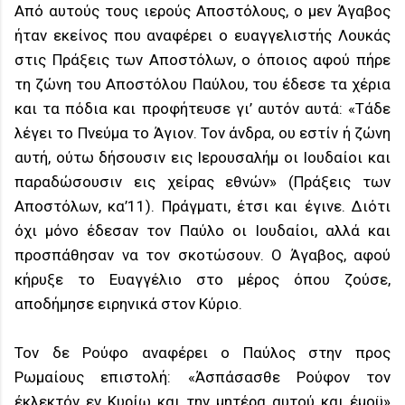
Από αυτούς τους ιερούς Αποστόλους, ο μεν Άγαβος
ήταν εκείνος που αναφέρει ο ευαγγελιστής Λουκάς
στις Πράξεις των Αποστόλων, ο όποιος αφού πήρε
τη ζώνη του Αποστόλου Παύλου, του έδεσε τα χέρια
και τα πόδια και προφήτευσε γι’ αυτόν αυτά: «Τάδε
λέγει το Πνεύμα το Άγιον. Τον άνδρα, ου εστίν ή ζώνη
αυτή, ούτω δήσουσιν εις Ιερουσαλήμ οι Ιουδαίοι και
παραδώσουσιν εις χείρας εθνών» (Πράξεις των
Αποστόλων, κα’11). Πράγματι, έτσι και έγινε. Διότι
όχι μόνο έδεσαν τον Παύλο οι Ιουδαίοι, αλλά και
προσπάθησαν να τον σκοτώσουν. Ο Άγαβος, αφού
κήρυξε το Ευαγγέλιο στο μέρος όπου ζούσε,
αποδήμησε ειρηνικά στον Κύριο.
Τον δε Ρούφο αναφέρει ο Παύλος στην προς
Ρωμαίους επιστολή: «Άσπάσασθε Ρούφον τον
έκλεκτόν εν Κυρίω και την μητέρα αυτού και έμοϋ»