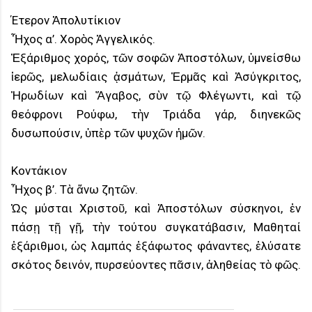
Έτερον Ἀπολυτίκιον
Ἦχος α’. Χορὸς Ἀγγελικός.
Ἐξάριθμος χορός, τῶν σοφῶν Ἀποστόλων, ὑμνείσθω
ἱερῶς, μελωδίαις ᾀσμάτων, Ἐρμᾶς καὶ Ἀσύγκριτος,
Ἠρωδίων καὶ Ἄγαβος, σὺν τῷ Φλέγωντι, καὶ τῷ
θεόφρονι Ρούφω, τὴν Τριάδα γάρ, διηνεκῶς
δυσωπούσιν, ὑπὲρ τῶν ψυχῶν ἠμῶν.
Κοντάκιον
Ἦχος β’. Τὰ ἄνω ζητῶν.
Ὡς μύσται Χριστοῦ, καὶ Ἀποστόλων σύσκηνοι, ἐν
πάσῃ τῇ γῇ, τὴν τούτου συγκατάβασιν, Μαθηταί
ἑξάριθμοι, ὡς λαμπάς ἑξάφωτος φάναντες, ἐλύσατε
σκότος δεινόν, πυρσεύοντες πᾶσιν, ἀληθείας τὸ φῶς.