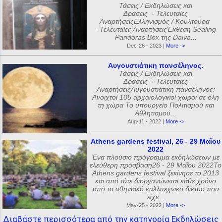
Τάσεις / Εκδηλώσεις και
Δράσεις - Τελευταίες
ΑναρτήσειςΕλληνισμός / Κουλτούρα
- Τελευταίες ΑναρτήσειςΈκθεση Sealing
Pandoras Box της Daiva...
Dec-26 - 2023 |
More ->
Αυγουστιάτικη πανσέληνος.
Τάσεις / Εκδηλώσεις και
Δράσεις - Τελευταίες
ΑναρτήσειςΑυγουστιάτικη πανσέληνος:
Ανοιχτοί 105 αρχαιολογικοί χώροι σε όλη
τη χώρα Το υπουργείο Πολιτισμού και
Αθλητισμού...
Aug-11 - 2022 |
More ->
Athens gardens festival, 26 - 29 Μαΐου
2022
Ένα πλούσιο πρόγραμμα εκδηλώσεων με
ελεύθερη πρόσβαση26 - 29 Μαΐου 2022Το
Athens gardens festival ξεκίνησε το 2013
και από τότε διοργανώνεται κάθε χρόνο
από το αθηναϊκό καλλιτεχνικό δίκτυο που
είχε...
May-25 - 2022 |
More ->
Διαβάστε περισσότερα από την κατηγορία Εκδηλώσεις