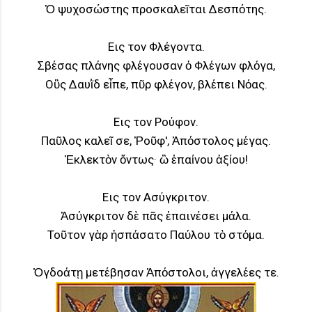
Ὁ ψυχοσώστης προσκαλεῖται Δεσπότης.
Eις τον Φλέγοντα.
Σβέσας πλάνης φλέγουσαν ὁ Φλέγων φλόγα,
Οὓς Δαυῒδ εἶπε, πῦρ φλέγον, βλέπει Νόας.
Eις τον Pούφον.
Παῦλος καλεῖ σε, Ῥοῦφ', Ἀπόστολος μέγας.
Ἐκλεκτὸν ὄντως· ὢ ἐπαίνου ἀξίου!
Eις τον Aσύγκριτον.
Ἀσύγκριτον δὲ πᾶς ἐπαινέσει μάλα.
Τοῦτον γὰρ ἠσπάσατο Παύλου τὸ στόμα.
Ὀγδοάτῃ μετέβησαν Ἀπόστολοι, ἀγγελέες τε.