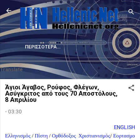
Μετάβαση στο κύριο περιεχόμενο
ΠΕΡΙΣΣΌΤΕΡΑ…
Translate
Άγιοι Άγαβος, Ρούφος, Φλέγων,
Ασύγκριτος από τους 70 Αποστόλους,
8 Απριλίου
-
03:30
ENGLISH
Ελληνισμός
/
Πίστη
/
Ορθόδοξος
Χριστιανισμός
/
Εορτασμο