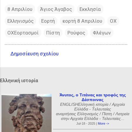
8 Απριλίου
Άγιος Άγαβος
Εκκλησία
Ελληνισμός
Εορτή
εορτή 8 Απριλίου
ΟΧ
ΟΧΕορτασμοί
Πίστη
Ρούφος
Φλέγων
Δημοσίευση σχολίου
Σ
χ
ό
Ελληνική ιστορία
λ
ι
Άνυτος, ο Τιτάνας και τροφός της
Δέσποινας
α
ENGLISHΕλληνική ιστορία / Αρχαία
Ελλάδα - Tελευταίες
αναρτήσεις Ελληνισμός / Πίστη / Λατρεία
στην Αρχαία Ελλάδα - Τελευταίες...
Jul-18 - 2025 |
More ->