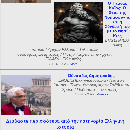
Ο Τιτάνας
Κοῖος: Ο
Θεός της
Νοημοσύνης
και η
Σύνδεσή του
με το Νησί
Κώς
ENGLISHΕλλ
ηνική
ιστορία / Αρχαία Ελλάδα - Tελευταίες
αναρτήσεις Ελληνισμός / Πίστη / Λατρεία στην Αρχαία
Ελλάδα - Τελευταίες...
Jul-16 - 2025 |
More ->
Οδυσσέας Δημητριάδης
ENGLISHΕλληνική ιστορία / Νεότερη
Ιστορία - Τελευταίες ΑναρτήσειςΤαξίδι στον
Χρόνο / Πρόσωπα - Τελευταίες...
Apr-28 - 2025 |
More ->
Διαβάστε περισσότερα από την κατηγορία Ελληνική
ιστορία