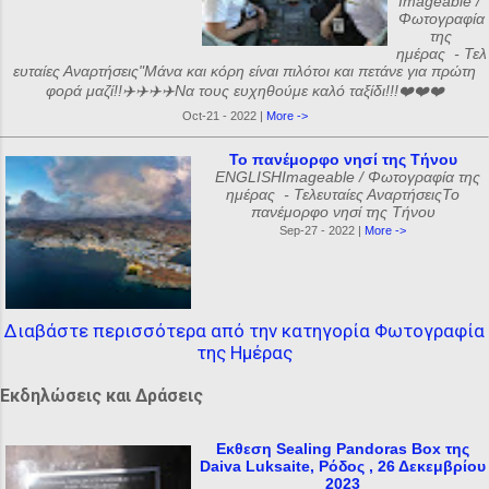
Imageable /
Φωτογραφία
της
ημέρας - Τελ
ευταίες Αναρτήσεις"Μάνα και κόρη είναι πιλότοι και πετάνε για πρώτη
φορά μαζί!!✈️✈️✈️✈️Να τους ευχηθούμε καλό ταξίδι!!!❤️❤️❤️
Oct-21 - 2022 |
More ->
Το πανέμορφο νησί της Τήνου
ENGLISHImageable / Φωτογραφία της
ημέρας - Τελευταίες ΑναρτήσειςΤο
πανέμορφο νησί της Τήνου
Sep-27 - 2022 |
More ->
Διαβάστε περισσότερα από την κατηγορία Φωτογραφία
της Ημέρας
Εκδηλώσεις και Δράσεις
Εκθεση Sealing Pandoras Box της
Daiva Luksaite, Ρόδος , 26 Δεκεμβρίου
2023