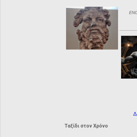
ι
α
ENGL
Δ
Ταξίδι στον Χρόνο