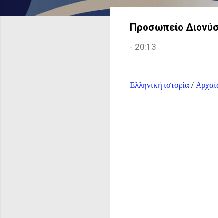
Προσωπείο Διονύσου
-
20:13
Ελληνική ιστορία
/
Αρχαί