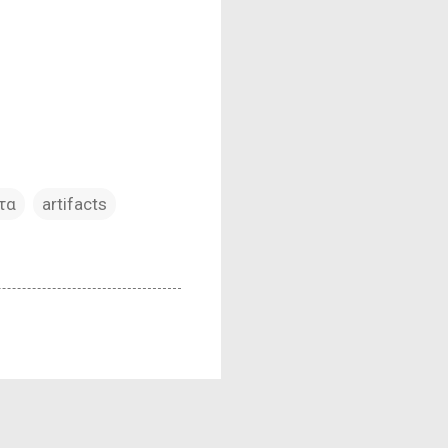
τα
artifacts