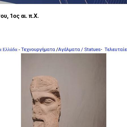
, 1ος αι. π.Χ.
Τεχνουργήματα
/
Αγάλματα / Statues
-
Τελευταίε
α Ελλάδα
-