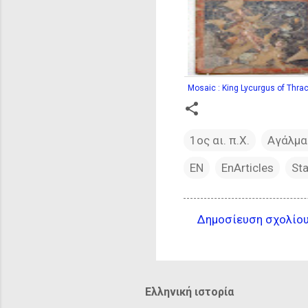
Mosaic : King Lycurgus of Thrace
1ος αι. π.Χ.
Αγάλμα
EN
EnArticles
St
Δημοσίευση σχολίο
Σ
χ
ό
λ
Ελληνική ιστορία