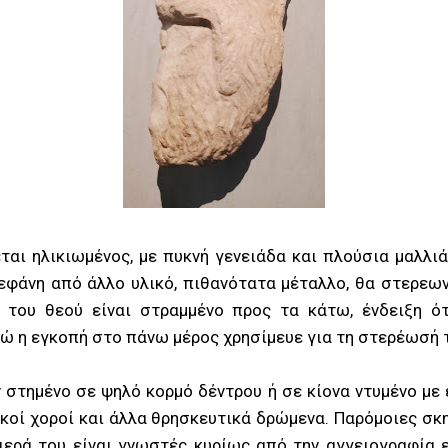
αι ηλικιωμένος, με πυκνή γενειάδα και πλούσια μαλλιά
εφάνη από άλλο υλικό, πιθανότατα μέταλλο, θα στερεω
α του θεού είναι στραμμένο προς τα κάτω, ένδειξη ό
ώ η εγκοπή στο πάνω μέρος χρησίμευε για τη στερέωσή 
στημένο σε ψηλό κορμό δέντρου ή σε κίονα ντυμένο με
κοί χοροί και άλλα θρησκευτικά δρώμενα. Παρόμοιες σ
ιερά του είναι γνωστές κυρίως από την αγγειογραφία