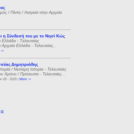
νας
ός / Πίστη / Λατρεία στην Αρχαία
ι η Σύνδεσή του με το Νησί Κώς
 Ελλάδα - Tελευταίες
ν Αρχαία Ελλάδα - Τελευταίες...
 ->
σέας Δημητριάδης
ορία / Νεότερη Ιστορία - Τελευταίες
ον Χρόνο / Πρόσωπα - Τελευταίες...
r-28 - 2025 |
More ->
ία