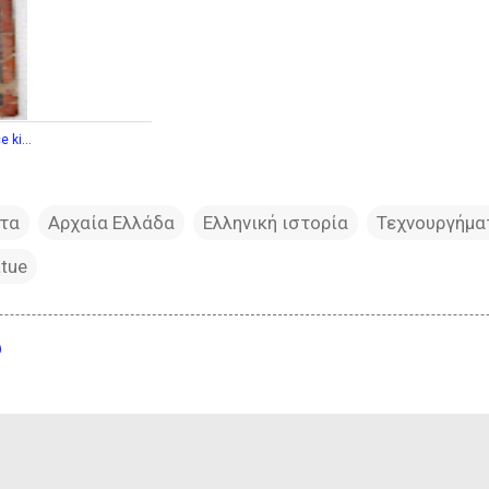
 ki...
τα
Αρχαία Ελλάδα
Ελληνική ιστορία
Τεχνουργήμα
atue
υ