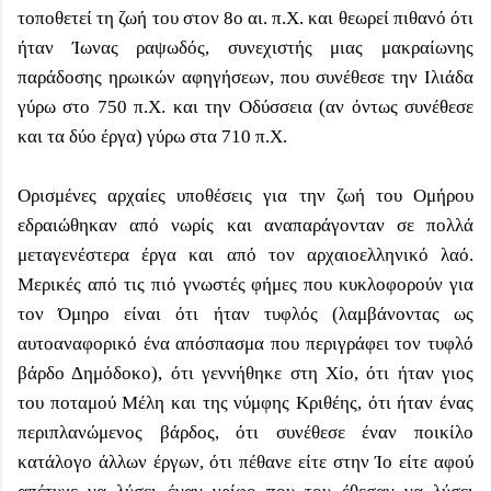
τοποθετεί τη ζωή του στον 8ο αι. π.Χ. και θεωρεί πιθανό ότι
ήταν Ίωνας ραψωδός, συνεχιστής μιας μακραίωνης
παράδοσης ηρωικών αφηγήσεων, που συνέθεσε την Ιλιάδα
γύρω στο 750 π.Χ. και την Οδύσσεια (αν όντως συνέθεσε
και τα δύο έργα) γύρω στα 710 π.Χ.
Ορισμένες αρχαίες υποθέσεις για την ζωή του Ομήρου
εδραιώθηκαν από νωρίς και αναπαράγονταν σε πολλά
μεταγενέστερα έργα και από τον αρχαιοελληνικό λαό.
Μερικές από τις πιό γνωστές φήμες που κυκλοφορούν για
τον Όμηρο είναι ότι ήταν τυφλός (λαμβάνοντας ως
αυτοαναφορικό ένα απόσπασμα που περιγράφει τον τυφλό
βάρδο Δημόδοκο), ότι γεννήθηκε στη Χίο, ότι ήταν γιος
του ποταμού Μέλη και της νύμφης Κριθέης, ότι ήταν ένας
περιπλανώμενος βάρδος, ότι συνέθεσε έναν ποικίλο
κατάλογο άλλων έργων, ότι πέθανε είτε στην Ίο είτε αφού