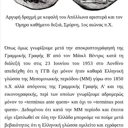
Αργυρή δραχμή με κεφαλή του Απόλλωνα αριστερά και τον
Όμηρο καθήμενο δεξιά, Σμύρνη, 1ος αιώνας π.Χ.
Όπως όμως γνωρίζουμε μετά την αποκρυπτογράφησή της
Γραμμικής Γραφής Β' από τον Μάικλ Βέντρις κατά τη
διάλεξή του στις 23 Ιουνίου του 1953 στο Λονδίνο
απεδείχθη ότι η ΓΓΒ όχι μόνον ήταν καθαρά Ελληνική
γλώσσα της Μεσομινωικής περιόδου (ΜΜ) γύρω στο 1850
π.Χ αλλά απόγονος της Γραμμικής Γραφής Α' και της
εικονογραφικής, περί των οποίων γνωρίζουμε αδρομερώς
μόνον το «terminus ante quem» και όχι το «terminus post
quem». Δεδομένου ότι κατά την ΜΜ περίοδο και έπειτα
είχε εξαπλωθεί σε όλη την Ελλάδα μπορούμε να πούμε μετά
βεβαιότητος ότι η Ελληνική γλώσσα ομιλείτο και εγράφετο