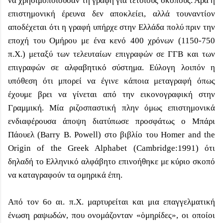
να χρησιμοποιούσαν τη γραφή για τέτοιους σκοπούς. Άρα η
επιστημονική έρευνα δεν αποκλείει, αλλά τουναντίον
αποδέχεται ότι η γραφή υπήρχε στην Ελλάδα πολύ πριν την
εποχή του Ομήρου με ένα κενό 400 χρόνων (1150-750
π.Χ.) μεταξύ των τελευταίων επιγραφών σε ΓΓΒ και των
επιγραφών σε αλφαβητικό σύστημα. Εύλογη λοιπόν η
υπόθεση ότι μπορεί να έγινε κάποια μεταγραφή όπως
έχουμε βρει να γίνεται από την εικονογραφική στην
Γραμμική. Μία ριζοσπαστική πλην όμως επιστημονικά
ενδιαφέρουσα άποψη διατύπωσε προσφάτως ο Μπάρι
Πάουελ (Barry B. Powell) στο βιβλίο του Homer and the
Origin of the Greek Alphabet (Cambridge:1991) ότι
δηλαδή το Ελληνικό αλφάβητο επινοήθηκε με κύριο σκοπό
να καταγραφούν τα ομηρικά έπη.
Από τον 6ο αι. π.Χ. μαρτυρείται και μια επαγγελματική
ένωση ραψωδών, που ονομάζονταν «ὁμηρίδες», οι οποίοι