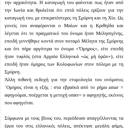
την αρχαιότητα. Η καταγωγή του φαίνεται πως ήταν από
την Ιωνία και θρυλείται ότι επτά πόλεις ερίζουν για την
καταγωγή του, με επικρατέστερες τη Σμύρνη και τη Χίο. Ως
γονείς του αναφέρονται ο Μαίων και η Κριθηίδα και
λέγεται ότι το πραγματικό του όνομα ήταν Μελησιγένης,
επειδή γεννήθηκε κοντά στον ποταμό Μέλητα της Σμύρνης
και ότι πήρε αργότερα το όνομα «Ὅμηρος», είτε επειδή
ήταν τυφλός (στα Αρχαία Ελληνικά «ὡς μὴ ὁρῶν»), είτε
επειδή ήταν όμηρος των Κολοφωνίων στον πόλεμο με τη
Σμύρνη.
Άλλη πιθανή εκδοχή για την ετυμολογία του ονόματος
΄Ομηρος είναι η εξής : στα εβραϊκά από το ρήμα amar =
αφηγούμαι, ποέρχεται η μετοχή omer= ο αφηγητής, εκέινος
που αφηγείται.
Σύμφωνα με τους βίους του, περιόδευσε απαγγέλλοντας τα
έργα του στις ελληνικές πόλεις, απέκτησε μεγάλη φήμη,