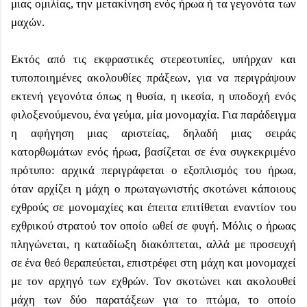
μιας ομιλίας, την μετακίνηση ενός ήρωα ή τα γεγονότα των
μαχών.
Εκτός από τις εκφραστικές στερεοτυπίες, υπήρχαν και
τυποποιημένες ακολουθίες πράξεων, για να περιγράψουν
εκτενή γεγονότα όπως η θυσία, η ικεσία, η υποδοχή ενός
φιλοξενούμενου, ένα γεύμα, μία μονομαχία. Για παράδειγμα
η αφήγηση μιας αριστείας, δηλαδή μιας σειράς
κατορθωμάτων ενός ήρωα, βασίζεται σε ένα συγκεκριμένο
πρότυπο: αρχικά περιγράφεται ο εξοπλισμός του ήρωα,
όταν αρχίζει η μάχη ο πρωταγωνιστής σκοτώνει κάποιους
εχθρούς σε μονομαχίες και έπειτα επιτίθεται εναντίον του
εχθρικού στρατού τον οποίο ωθεί σε φυγή. Μόλις ο ήρωας
πληγώνεται, η καταδίωξη διακόπτεται, αλλά με προσευχή
σε ένα θεό θεραπεύεται, επιστρέφει στη μάχη και μονομαχεί
με τον αρχηγό των εχθρών. Τον σκοτώνει και ακολουθεί
μάχη των δύο παρατάξεων για το πτώμα, το οποίο