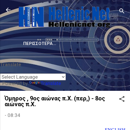
Μετάβαση στο κύριο περιεχόμενο
ΠΕΡΙΣΣΌΤΕΡΑ…
Translate
Powered by
Translate
Όμηρος , 9ος αιώνας π.Χ. (περ,) - 8ος
αιώνας π.Χ.
-
08:34
ENGLISH