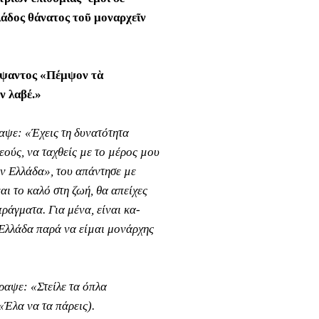
λάδος θάνατος τοῦ μοναρχεῖν
άψαντος «Πέμψον τὰ
ν λαβέ.»
αψε: «Έχεις τη δυνατότητα
θεούς, να ταχθείς µε το µέρος µου
ην Ελλάδα», του απάντησε µε
ναι το καλό στη ζωή, θα απείχες
πράγματα. Για μένα, είναι κα-
 Ελλάδα παρά να είµαι μονάρχης
ραψε: «Στείλε τα όπλα
«Έλα να τα πάρεις).