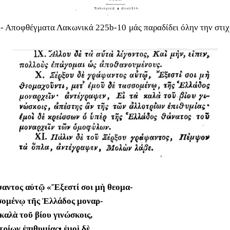
 - Αποφθέγματα Λακωνικά 225b-10
μάς παραδίδει όλην την στι
ψαντος αὐτῷ «Ἔξεστί σοι μὴ θεομα-
σσομένῳ τῆς Ἑλλάδος μοναρ-
καλὰ τοῦ βίου γινώσκοις,
τρίων ἐπιθυμίας• ἐμοὶ δὲ