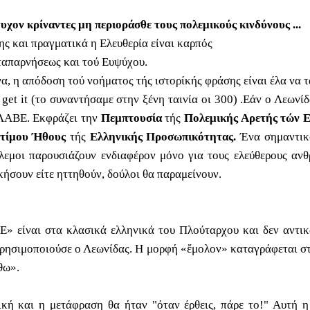
μψυχον κρίναντες μη περιοράσθε τους πολεμικούς κινδύνους ...
ης και πραγματικά η Ελευθερία είναι καρπός
υταπαρνήσεως και τού Ευψύχου.
να, η απόδοση τού νοήματος τής ιστορίκής φράσης είναι έλα να 
get it (το συναντήσαμε στην ξένη ταινία οι 300) .Εάν ο Λεωνίδα
ΛΑΒΕ. Εκφράζει την
Πεμπτουσία
τής
Πολεμικής Αρετής τών 
τίμου Ήθους
τής
Ελληνικής Προσωπικότητας.
Ένα σημαντικό
πόλεμοι παρουσιάζουν ενδιαφέρον μόνο για τους ελεύθερους ανθ
ικήσουν είτε ηττηθούν, δούλοι θα παραμείνουν.
Ε
»
είναι στα κλασικά ελληνικά του Πλούταρχου και δεν αντικ
χρησιμοποιούσε ο Λεωνίδας. Η μορφή «ἔμολον» καταγράφεται στ
θω».
κή και η μετάφραση θα ήταν "όταν έρθεις, πάρε το!" Αυτή η