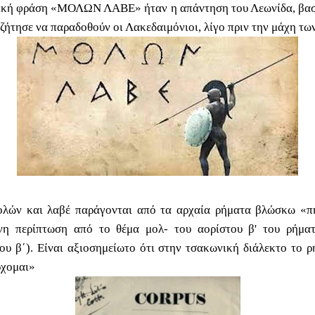
ική φράση «
ΜΟΛΩΝ ΛΑΒΕ
» ήταν η απάντηση του Λεωνίδα, βα
ζήτησε να παραδοθούν οι Λακεδαιμόνιοι, λίγο πριν την μάχη τ
μολών και λαβέ παράγονται από τα αρχαία ρήματα βλώσκω «πη
νη περίπτωση από το θέμα μολ- του αορίστου β' του ρήμα
ου β΄). Είναι αξιοσημείωτο ότι στην τσακωνική διάλεκτο το ρ
ρχομαι»