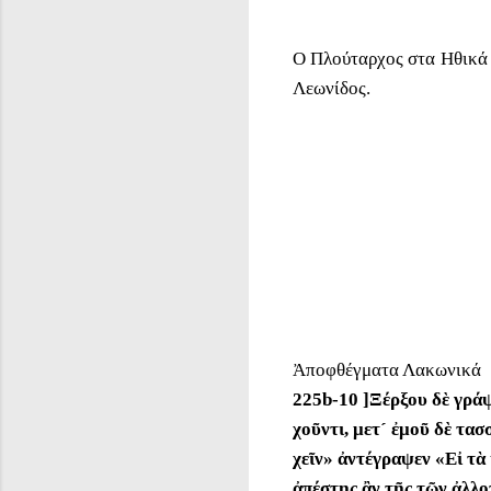
Ο Πλούταρχος στα Ηθικά
Λεωνίδος.
Ἀποφθέγματα Λακωνικά
225b-10 ]Ξέρξου δὲ γρά
χοῦντι, μετ´ ἐμοῦ δὲ τα
χεῖν» ἀντέγραψεν «Εἰ τὰ 
ἀπέστης ἂν τῆς τῶν ἀλλο