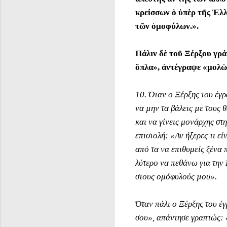
κρείσσων ὁ ὑπὲρ τῆς Ἑλ
τῶν ὁμοφύλων.».
Πάλιν δὲ τοῦ Ξέρξου γρ
ὅπλα», ἀντέγραψε «μολὼ
10. Όταν ο Ξέρξης του έγρ
να µην τα βάλεις µε τους 
και να γίνεις μονάρχης στ
επιστολή: «Αν ήξερες τι εί
απὀ τα να επιθυμείς ξένα 
λύτερο να πεθάνω για την
στους ομόφυλούς µου».
Όταν πάλι ο Ξέρξης του έγ
σου», απάντησε γραπτώς: 