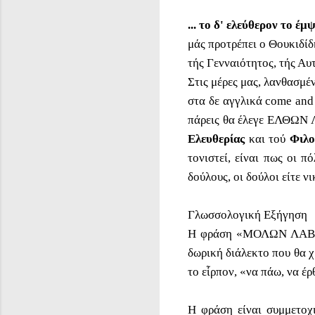
... το δ' ελεύθερον το έ
μάς προτρέπει ο Θουκιδίδ
τής Γενναιότητος, τής Α
Στις μέρες μας, λανθασμέ
στα δε αγγλικά come and 
πάρεις θα έλεγε ΕΛΘΩΝ 
Ελευθερίας
και τού
Φιλο
τονιστεί, είναι πως οι 
δούλους, οι δούλοι είτε ν
Γλωσσολογική Εξήγηση
Η φράση
«
ΜΟΛΩΝ ΛΑΒ
δωρική διάλεκτο που θα 
το εἷρπον, «να πάω, να έρ
Η φράση είναι συμμετοχι