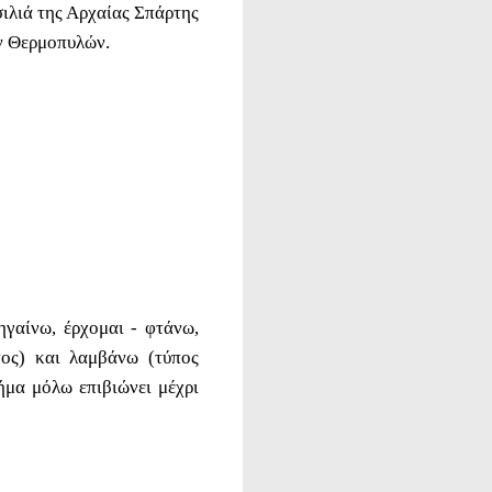
σιλιά της Αρχαίας Σπάρτης
ων Θερμοπυλών.
γαίνω, έρχομαι - φτάνω,
τος) και λαμβάνω (τύπος
ήμα μόλω επιβιώνει μέχρι