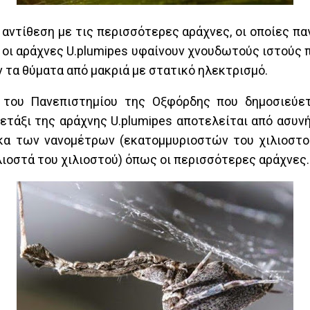
ε αντίθεση με τις περισσότερες αράχνες, οι οποίες πα
 οι αράχνες U.plumipes υφαίνουν χνουδωτούς ιστούς π
 τα θύματα από μακριά με στατικό ηλεκτρισμό.
του Πανεπιστημίου της Οξφόρδης που δημοσιεύε
ο μετάξι της αράχνης U.plumipes αποτελείται από ασυν
κα των νανομέτρων (εκατομμυριοστών του χιλιοστού
ιοστά του χιλιοστού) όπως οι περισσότερες αράχνες.