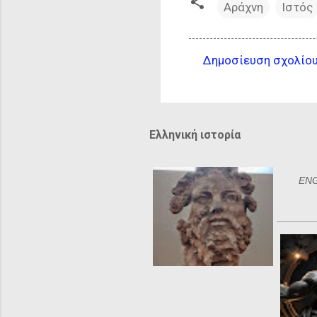
Αράχνη
Ιστός
Δημοσίευση σχολίο
Σ
χ
ό
λ
Ελληνική ιστορία
ι
α
ENGL