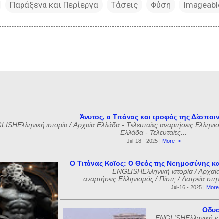
Παράξενα και Περίεργα
Τάσεις
Φύση
Imageabl
υ
Άνυτος, ο Τιτάνας και τροφός της Δέσποι
ISHΕλληνική ιστορία / Αρχαία Ελλάδα - Tελευταίες αναρτήσεις Ελληνισμ
Ελλάδα - Τελευταίες...
Jul-18 - 2025 |
More ->
Ο Τιτάνας Κοῖος: Ο Θεός της Νοημοσύνης κα
ENGLISHΕλληνική ιστορία / Αρχαία
αναρτήσεις Ελληνισμός / Πίστη / Λατρεία στη
Jul-16 - 2025 |
More
Οδυσ
ENGLISHΕλληνική ιστ