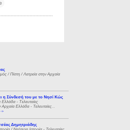
e
νας
ός / Πίστη / Λατρεία στην Αρχαία
ι η Σύνδεσή του με το Νησί Κώς
 Ελλάδα - Tελευταίες
ν Αρχαία Ελλάδα - Τελευταίες...
 ->
σέας Δημητριάδης
ορία / Νεότερη Ιστορία - Τελευταίες