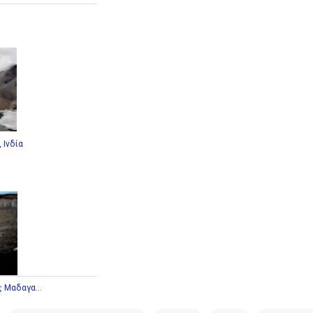
 Ινδία
 Μαδαγα...