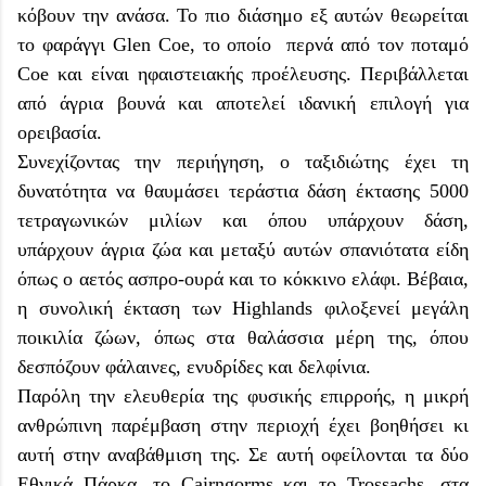
κόβουν την ανάσα. Το πιο διάσημο εξ αυτών θεωρείται
το φαράγγι Glen Coe, το οποίο περνά από τον ποταμό
Coe και είναι ηφαιστειακής προέλευσης. Περιβάλλεται
από άγρια βουνά και αποτελεί ιδανική επιλογή για
ορειβασία.
Συνεχίζοντας την περιήγηση, ο ταξιδιώτης έχει τη
δυνατότητα να θαυμάσει τεράστια δάση έκτασης 5000
τετραγωνικών μιλίων και όπου υπάρχουν δάση,
υπάρχουν άγρια ζώα και μεταξύ αυτών σπανιότατα είδη
όπως ο αετός ασπρο-ουρά και το κόκκινο ελάφι. Βέβαια,
η συνολική έκταση των Highlands φιλοξενεί μεγάλη
ποικιλία ζώων, όπως στα θαλάσσια μέρη της, όπου
δεσπόζουν φάλαινες, ενυδρίδες και δελφίνια.
Παρόλη την ελευθερία της φυσικής επιρροής, η μικρή
ανθρώπινη παρέμβαση στην περιοχή έχει βοηθήσει κι
αυτή στην αναβάθμιση της. Σε αυτή οφείλονται τα δύο
Εθνικά Πάρκα, το Cairngorms και το Trossachs, στα