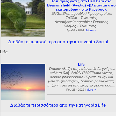
Τοπιάριες γάτες στο Hall Barn στο
Beaconsfield (Αγγλία) «βλέπονται από
εκατομμύρια» στο Facebook
ENGLISHImageable / Προορισμοί και
Ταξίδια - Τελευταίες
ΑναρτήσειςImageable / Όμορφος
Κόσμος - Τελευταίες...
Apr-07 - 2024 |
More ->
Διαβάστε περισσότερα από την κατηγορία Social
Life
Life
Όποιος ελπίζει στην αθανασία δε γνώρισε
καλά τη ζωή. ΑΝΩΝΥΜΟΣPrima vivere,
deinde philosophare (Πρώτο το ζην και
μετά το φιλοσοφείν) Λατινικό ρητόΑγαπάς
τη ζωή; Τότε μη σπαταλάς το χρόνο σου,...
Feb-26 - 2022 |
More ->
Διαβάστε περισσότερα από την κατηγορία Life