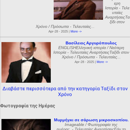
ερη
Ιστορία - Τελε
υταίες
ΑναρτήσειςΤα
ξίδι στον
Χρόνο / Πρόσωπα - Τελευταίες...
Apr-28 - 2025 |
More ->
Βασίλειος Αργυρόπουλος
ENGLISHΕλληνική ιστορία / Νεότερη
Ιστορία - Τελευταίες ΑναρτήσειςΤαξίδι στον
Χρόνο / Πρόσωπα - Τελευταίες...
Apr-28 - 2025 |
More ->
Διαβάστε περισσότερα από την κατηγορία Ταξίδι στον
Χρόνο
Φωτογραφία της Ημέρας
Μυρμήγκι σε σάρωση μικροσκοπίου.
Imageable / Φωτογραφία της
ημέρας - Τελευταίες ΑναρτήσειςΕάν το