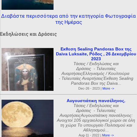
Διαβάστε περισσότερα από την κατηγορία Φωτογραφία
της Ημέρας
Εκδηλώσεις και Δράσεις
Εκθεση Sealing Pandoras Box της
Daiva Luksaite, Ρόδος , 26 Δεκεμβρίου
2023
Τάσεις / Εκδηλώσεις και
Δράσεις - Τελευταίες
ΑναρτήσειςΕλληνισμός / Κουλτούρα
- Τελευταίες ΑναρτήσειςΈκθεση Sealing
Pandoras Box της Daiva...
Dec-26 - 2023 |
More ->
Αυγουστιάτικη πανσέληνος.
Τάσεις / Εκδηλώσεις και
Δράσεις - Τελευταίες
ΑναρτήσειςΑυγουστιάτικη πανσέληνος:
Ανοιχτοί 105 αρχαιολογικοί χώροι σε όλη
τη χώρα Το υπουργείο Πολιτισμού και
Αθλητισμού...
Aug-11 - 2022 |
More ->