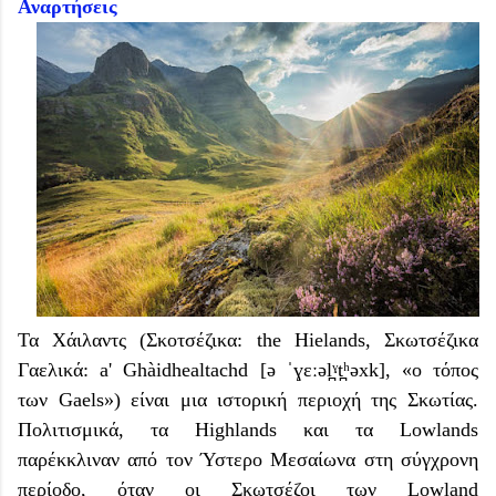
Αναρτήσεις
Τα Χάιλαντς (Σκοτσέζικα: the Hielands, Σκωτσέζικα
Γαελικά: a' Ghàidhealtachd [ə ˈɣɛːəl̪ˠt̪ʰəxk], «ο τόπος
των Gaels») είναι μια ιστορική περιοχή της Σκωτίας.
Πολιτισμικά, τα Highlands και τα Lowlands
παρέκκλιναν από τον Ύστερο Μεσαίωνα στη σύγχρονη
περίοδο, όταν οι Σκωτσέζοι των Lowland