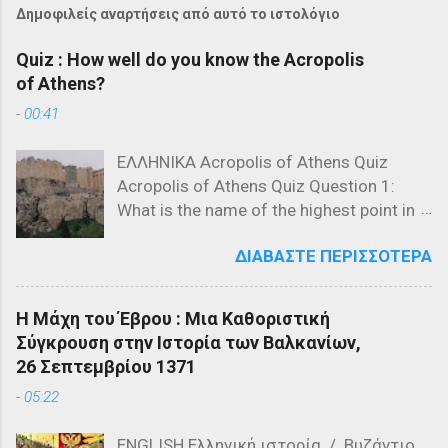
Δημοφιλείς αναρτήσεις από αυτό το ιστολόγιο
Quiz : How well do you know the Acropolis
of Athens?
-
00:41
ΕΛΛΗΝΙΚΑ Acropolis of Athens Quiz
Acropolis of Athens Quiz Question 1:
What is the name of the highest point in
the Acropolis? a) The Parthenon b) The
ΔΙΑΒΆΣΤΕ ΠΕΡΙΣΣΌΤΕΡΑ
Propylaea c) The Acropolis Hill Question
2: Which of the following is NOT a
structure on the Acropolis? a) The
Η Μάχη του Έβρου : Μια Καθοριστική
Parthenon b) The Propylaea c) The
Σύγκρουση στην Ιστορία των Βαλκανίων,
Colosseum Question 3: Who designed
26 Σεπτεμβρίου 1371
the Parthenon? a) Ictinus and Callicrates
-
05:22
b) Phidias and Ictinus c) Pericles and
Phidias Question 4: What is the primary
ENGLISH Ελληνική ιστορία / Βυζάντιο