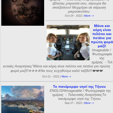
έβλεπες μπροστά σου, σίγουρα θα
σκιαζόσουν! Μυρμήγκι σε σάρωση
μικροσκοπίου.
Oct-24 - 2022 |
More ->
Μάνα και
κόρη είναι
πιλότοι και
πετάνε για
πρώτη φορά
μαζί!
Imageable /
Φωτογραφία
της
ημέρας - Τελ
ευταίες Αναρτήσεις"Μάνα και κόρη είναι πιλότοι και πετάνε για πρώτη
φορά μαζί!!✈️✈️✈️✈️Να τους ευχηθούμε καλό ταξίδι!!!❤️❤️❤️
Oct-21 - 2022 |
More ->
Το πανέμορφο νησί της Τήνου
ENGLISHImageable / Φωτογραφία της
ημέρας - Τελευταίες ΑναρτήσειςΤο
πανέμορφο νησί της Τήνου
Sep-27 - 2022 |
More ->