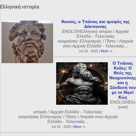
ό
Ελληνική ιστορία
λ
ι
Άνυτος, ο Τιτάνας και τροφός της
Δέσποινας
α
ENGLISHΕλληνική ιστορία / Αρχαία
Ελλάδα - Tελευταίες
αναρτήσεις Ελληνισμός / Πίστη / Λατρεία
στην Αρχαία Ελλάδα - Τελευταίες...
Jul-18 - 2025 |
More ->
Ο Τιτάνας
Κοῖος: Ο
Θεός της
Νοημοσύνης
και η
Σύνδεσή του
με το Νησί
Κώς
ENGLISHΕλλ
ηνική
ιστορία / Αρχαία Ελλάδα - Tελευταίες
αναρτήσεις Ελληνισμός / Πίστη / Λατρεία στην Αρχαία
Ελλάδα - Τελευταίες...
Jul-16 - 2025 |
More ->