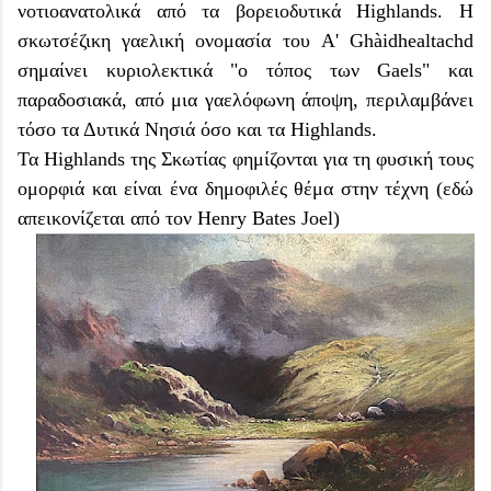
νοτιοανατολικά από τα βορειοδυτικά Highlands. Η
σκωτσέζικη γαελική ονομασία του A' Ghàidhealtachd
σημαίνει κυριολεκτικά "ο τόπος των Gaels" και
παραδοσιακά, από μια γαελόφωνη άποψη, περιλαμβάνει
τόσο τα Δυτικά Νησιά όσο και τα Highlands.
Τα Highlands της Σκωτίας φημίζονται για τη φυσική τους
ομορφιά και είναι ένα δημοφιλές θέμα στην τέχνη (εδώ
απεικονίζεται από τον Henry Bates Joel)