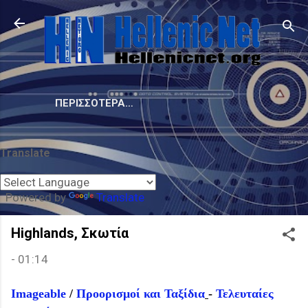
Μετάβαση στο κύριο περιεχόμενο
ΠΕΡΙΣΣΌΤΕΡΑ…
Translate
Powered by
Translate
Highlands, Σκωτία
-
01:14
Imageable
/
Προορισμοί και Ταξίδια
-
Τελευταίες