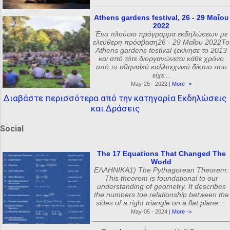
Athens gardens festival, 26 - 29 Μαΐου
2022
Ένα πλούσιο πρόγραμμα εκδηλώσεων με
ελεύθερη πρόσβαση26 - 29 Μαΐου 2022Το
Athens gardens festival ξεκίνησε το 2013
και από τότε διοργανώνεται κάθε χρόνο
από το αθηναϊκό καλλιτεχνικό δίκτυο που
είχε...
May-25 - 2022 |
More ->
Διαβάστε περισσότερα από την κατηγορία Εκδηλώσεις
και Δράσεις
Social
The 17 Equations That Changed The
World
ΕΛΛΗΝΙΚΑ1) The Pythagorean Theorem:
This theorem is foundational to our
understanding of geometry. It describes
the numbers toe relationship between the
sides of a right triangle on a flat plane:...
May-05 - 2024 |
More ->