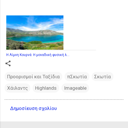
Η Λίμνη Κουρνά: Η μοναδική φυσική λ...
Προορισμοί και Ταξίδια
πΣκωτία
Σκωτία
Χάιλαντς
Highlands
Imageable
Δημοσίευση σχολίου
Σ
χ