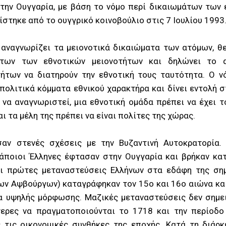
στην Ουγγαρία, με βάση το νόμο περί δικαιωμάτων των 
στηκε από το ουγγρικό κοινοβούλιο στις 7 Ιουλίου 1993
 αναγνωρίζει τα μειονοτικά δικαιώματα των ατόμων, θε
άτων των εθνοτικών μειονοτήτων και δηλώνει το α
ήτων να διατηρούν την εθνοτική τους ταυτότητα. Ο ν
 πολιτικά κόμματα εθνικού χαρακτήρα και δίνει εντολή 
να αναγνωριστεί, μια εθνοτική ομάδα πρέπει να έχει 
ι τα μέλη της πρέπει να είναι πολίτες της χώρας.
σαν στενές σχέσεις με την Βυζαντινή Αυτοκρατορία
άποιοι Έλληνες έφτασαν στην Ουγγαρία και βρήκαν κα
Οι πρώτες μεταναστεύσεις Ελλήνων στα εδάφη της σημ
των Αψβούργων) καταγράφηκαν τον 15ο και 16ο αιώνα κα
 υψηλής μόρφωσης. Μαζικές μεταναστεύσεις δεν σημε
τερες να πραγματοποιούνται το 1718 και την περίοδο
 τις οικονομικές συνθήκες της εποχής. Κατά τη διάρκ