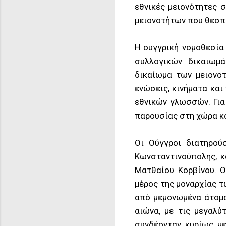
εθνικές μειονότητες 
μειονοτήτων που θεσπί
Η ουγγρική νομοθεσία
συλλογικών δικαιωμ
δικαίωμα των μειονοτ
ενώσεις, κινήματα και
εθνικών γλωσσών. Για 
παρουσίας στη χώρα κα
Οι Ούγγροι διατηρού
Κωνσταντινούπολης, κ
Ματθαίου Κορβίνου. 
μέρος της μοναρχίας 
από μεμονωμένα άτομα
αιώνα, με τις μεγαλύ
συνδέονταν κυρίως με