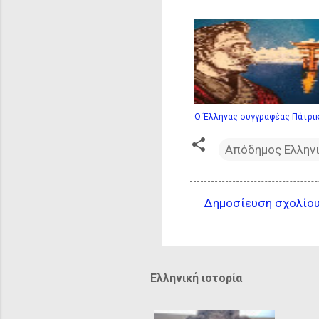
O Έλληνας συγγραφέας Πάτρικ
Απόδημος Ελλην
Δημοσίευση σχολίο
Σ
χ
ό
λ
Ελληνική ιστορία
ι
α