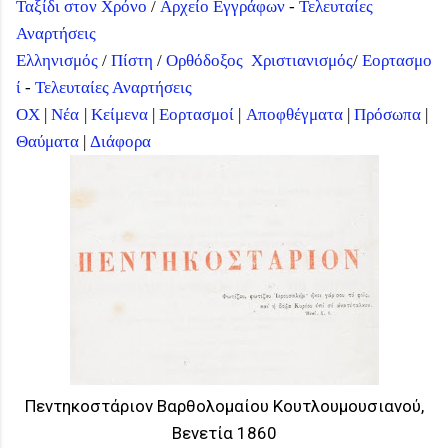
Ταξίδι στον Χρόνο
/
Αρχείο Εγγράφων
-
Τελευταίες
Αναρτήσεις
Ελληνισμός
/
Πίστη
/
Ορθόδοξος
Χριστιανισμός
/
Εορτασμο
ί
-
Τελευταίες Αναρτήσεις
ΟΧ
|
Νέα
|
Κείμενα
|
Εορτασμοί
|
Αποφθέγματα
|
Πρόσωπα
|
Θαύματα
|
Διάφορα
Πεντηκοστάριον Βαρθολομαίου Κουτλουμουσιανού,
Βενετία 1860