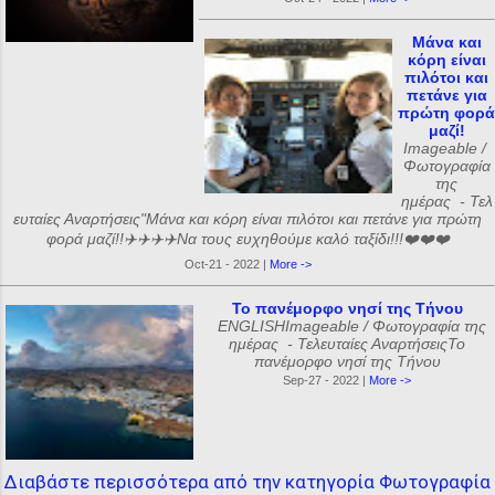
Μάνα και
κόρη είναι
πιλότοι και
πετάνε για
πρώτη φορά
μαζί!
Imageable /
Φωτογραφία
της
ημέρας - Τελ
ευταίες Αναρτήσεις"Μάνα και κόρη είναι πιλότοι και πετάνε για πρώτη
φορά μαζί!!✈️✈️✈️✈️Να τους ευχηθούμε καλό ταξίδι!!!❤️❤️❤️
Oct-21 - 2022 |
More ->
Το πανέμορφο νησί της Τήνου
ENGLISHImageable / Φωτογραφία της
ημέρας - Τελευταίες ΑναρτήσειςΤο
πανέμορφο νησί της Τήνου
Sep-27 - 2022 |
More ->
Διαβάστε περισσότερα από την κατηγορία Φωτογραφία