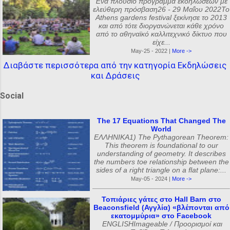
Ένα πλούσιο πρόγραμμα εκδηλώσεων με
ελεύθερη πρόσβαση26 - 29 Μαΐου 2022Το
Athens gardens festival ξεκίνησε το 2013
και από τότε διοργανώνεται κάθε χρόνο
από το αθηναϊκό καλλιτεχνικό δίκτυο που
είχε...
May-25 - 2022 |
More ->
Διαβάστε περισσότερα από την κατηγορία Εκδηλώσεις
και Δράσεις
Social
The 17 Equations That Changed The
World
ΕΛΛΗΝΙΚΑ1) The Pythagorean Theorem:
This theorem is foundational to our
understanding of geometry. It describes
the numbers toe relationship between the
sides of a right triangle on a flat plane:...
May-05 - 2024 |
More ->
Τοπιάριες γάτες στο Hall Barn στο
Beaconsfield (Αγγλία) «βλέπονται από
εκατομμύρια» στο Facebook
ENGLISHImageable / Προορισμοί και