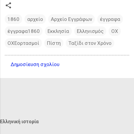
1860
αρχείο
Αρχείο Εγγράφων
έγγραφα
έγγραφα1860
Εκκλησία
Ελληνισμός
ΟΧ
ΟΧΕορτασμοί
Πίστη
Ταξίδι στον Χρόνο
Δημοσίευση σχολίου
Σ
χ
ό
λ
ι
α
Ελληνική ιστορία