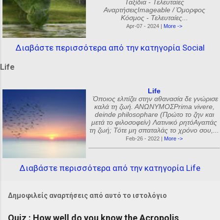
Ταξίδια - Τελευταίες
ΑναρτήσειςImageable / Όμορφος
Κόσμος - Τελευταίες...
Apr-07 - 2024 |
More ->
Διαβάστε περισσότερα από την κατηγορία Social
Life
Life
Όποιος ελπίζει στην αθανασία δε γνώρισε
καλά τη ζωή. ΑΝΩΝΥΜΟΣPrima vivere,
deinde philosophare (Πρώτο το ζην και
μετά το φιλοσοφείν) Λατινικό ρητόΑγαπάς
τη ζωή; Τότε μη σπαταλάς το χρόνο σου,...
Feb-26 - 2022 |
More ->
Διαβάστε περισσότερα από την κατηγορία Life
Δημοφιλείς αναρτήσεις από αυτό το ιστολόγιο
Quiz : How well do you know the Acropolis