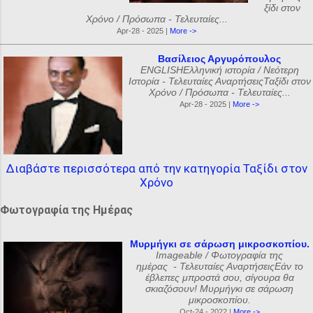
ξίδι στον
Χρόνο / Πρόσωπα - Τελευταίες...
Apr-28 - 2025 |
More ->
Βασίλειος Αργυρόπουλος
ENGLISHΕλληνική ιστορία / Νεότερη
Ιστορία - Τελευταίες ΑναρτήσειςΤαξίδι στον
Χρόνο / Πρόσωπα - Τελευταίες...
Apr-28 - 2025 |
More ->
Διαβάστε περισσότερα από την κατηγορία Ταξίδι στον
Χρόνο
Φωτογραφία της Ημέρας
Μυρμήγκι σε σάρωση μικροσκοπίου.
Imageable / Φωτογραφία της
ημέρας - Τελευταίες ΑναρτήσειςΕάν το
έβλεπες μπροστά σου, σίγουρα θα
σκιαζόσουν! Μυρμήγκι σε σάρωση
μικροσκοπίου.
Oct-24 - 2022 |
More ->