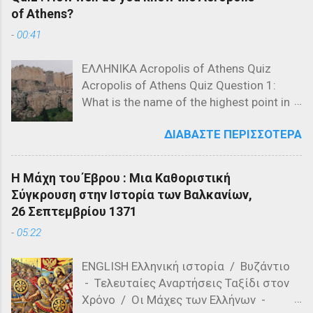
of Athens?
-
00:41
ΕΛΛΗΝΙΚΑ Acropolis of Athens Quiz
Acropolis of Athens Quiz Question 1:
What is the name of the highest point in
the Acropolis? a) The Parthenon b) The
ΔΙΑΒΆΣΤΕ ΠΕΡΙΣΣΌΤΕΡΑ
Propylaea c) The Acropolis Hill Question
2: Which of the following is NOT a
structure on the Acropolis? a) The
Η Μάχη του Έβρου : Μια Καθοριστική
Parthenon b) The Propylaea c) The
Σύγκρουση στην Ιστορία των Βαλκανίων,
Colosseum Question 3: Who designed
26 Σεπτεμβρίου 1371
the Parthenon? a) Ictinus and Callicrates
-
05:22
b) Phidias and Ictinus c) Pericles and
Phidias Question 4: What is the primary
ENGLISH Ελληνική ιστορία / Βυζάντιο
material used in the construction of the
- Τελευταίες Αναρτήσεις Ταξίδι στον
Parthenon? a) Marble b) Granite c)
Χρόνο / Οι Μάχες των Ελλήνων -
Limestone Question 5: Which of the