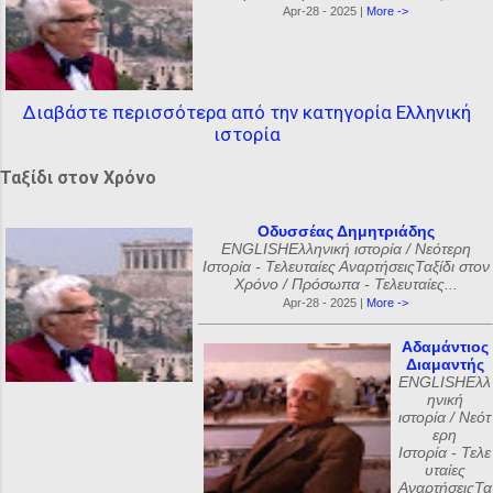
Apr-28 - 2025 |
More ->
Διαβάστε περισσότερα από την κατηγορία Ελληνική
ιστορία
Ταξίδι στον Χρόνο
Οδυσσέας Δημητριάδης
ENGLISHΕλληνική ιστορία / Νεότερη
Ιστορία - Τελευταίες ΑναρτήσειςΤαξίδι στον
Χρόνο / Πρόσωπα - Τελευταίες...
Apr-28 - 2025 |
More ->
Αδαμάντιος
Διαμαντής
ENGLISHΕλλ
ηνική
ιστορία / Νεότ
ερη
Ιστορία - Τελε
υταίες
ΑναρτήσειςΤα