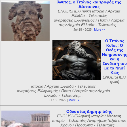
Άνυτος, ο Τιτάνας και τροφός της
Δέσποινας
ENGLISHΕλληνική ιστορία / Αρχαία
Ελλάδα - Tελευταίες
αναρτήσεις Ελληνισμός / Πίστη / Λατρεία
στην Αρχαία Ελλάδα - Τελευταίες...
Jul-18 - 2025 |
More ->
Ο Τιτάνας
Κοῖος: Ο
Θεός της
Νοημοσύνης
και η
Σύνδεσή του
με το Νησί
Κώς
ENGLISHΕλλ
ηνική
ιστορία / Αρχαία Ελλάδα - Tελευταίες
αναρτήσεις Ελληνισμός / Πίστη / Λατρεία στην Αρχαία
Ελλάδα - Τελευταίες...
Jul-16 - 2025 |
More ->
Οδυσσέας Δημητριάδης
ENGLISHΕλληνική ιστορία / Νεότερη
Ιστορία - Τελευταίες ΑναρτήσειςΤαξίδι στον
Χρόνο / Πρόσωπα - Τελευταίες...