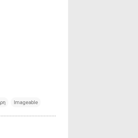
αρη
Imageable