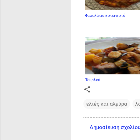
Φασολάκια κοκκινιστά
Τουρλού
ελιές και αλμύρα
λ
Δημοσίευση σχολίο
Σ