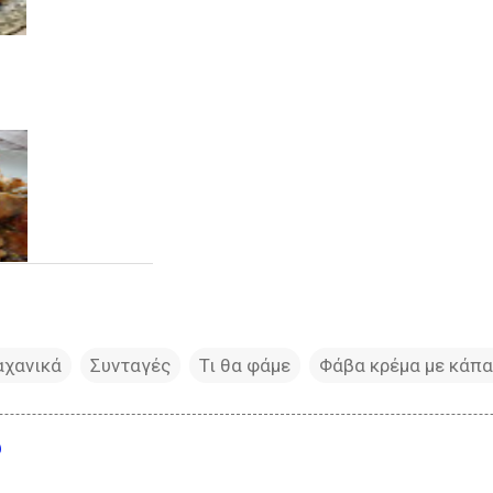
αχανικά
Συνταγές
Τι θα φάμε
Φάβα κρέμα με κάπ
υ