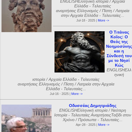
ENGLISHΕλληνική ιστορία / Αρχαία
Ελλάδα - Tελευταίες
αναρτήσεις Ελληνισμός / Πίστη / Λατρεία
στην Αρχαία Ελλάδα - Τελευταίες...
Jul-18 - 2025 |
More ->
Ο Τιτάνας
Κοῖος: Ο
Θεός της
Νοημοσύνης
και η
Σύνδεσή του
με το Νησί
Κώς
ENGLISHΕλλ
ηνική
ιστορία / Αρχαία Ελλάδα - Tελευταίες
αναρτήσεις Ελληνισμός / Πίστη / Λατρεία στην Αρχαία
Ελλάδα - Τελευταίες...
Jul-16 - 2025 |
More ->
Οδυσσέας Δημητριάδης
ENGLISHΕλληνική ιστορία / Νεότερη
Ιστορία - Τελευταίες ΑναρτήσειςΤαξίδι στον
Χρόνο / Πρόσωπα - Τελευταίες...
Apr-28 - 2025 |
More ->