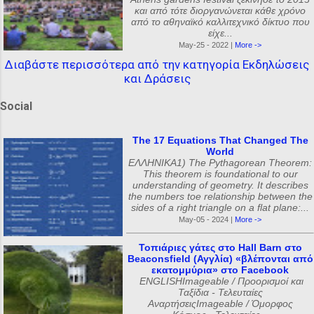
και από τότε διοργανώνεται κάθε χρόνο
από το αθηναϊκό καλλιτεχνικό δίκτυο που
είχε...
May-25 - 2022 |
More ->
Διαβάστε περισσότερα από την κατηγορία Εκδηλώσεις
και Δράσεις
Social
The 17 Equations That Changed The
World
ΕΛΛΗΝΙΚΑ1) The Pythagorean Theorem:
This theorem is foundational to our
understanding of geometry. It describes
the numbers toe relationship between the
sides of a right triangle on a flat plane:...
May-05 - 2024 |
More ->
Τοπιάριες γάτες στο Hall Barn στο
Beaconsfield (Αγγλία) «βλέπονται από
εκατομμύρια» στο Facebook
ENGLISHImageable / Προορισμοί και
Ταξίδια - Τελευταίες
ΑναρτήσειςImageable / Όμορφος