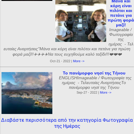
Μάνα και
κόρη είναι
πιλότοι και
πετάνε για
πρώτη φορά
μαζί!
Imageable /
Φωτογραφία
της
ημέρας - Τελ
ευταίες Αναρτήσεις"Μάνα και κόρη είναι πιλότοι και πετάνε για πρώτη
φορά μαζί!!✈️✈️✈️✈️Να τους ευχηθούμε καλό ταξίδι!!!❤️❤️❤️
Oct-21 - 2022 |
More ->
Το πανέμορφο νησί της Τήνου
ENGLISHImageable / Φωτογραφία της
ημέρας - Τελευταίες ΑναρτήσειςΤο
πανέμορφο νησί της Τήνου
Sep-27 - 2022 |
More ->
Διαβάστε περισσότερα από την κατηγορία Φωτογραφία
της Ημέρας