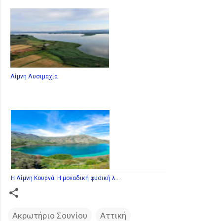
Λίμνη Λυσιμαχία
Η Λίμνη Κουρνά: Η μοναδική φυσική λ...
Ακρωτήριο Σουνίου
Αττική