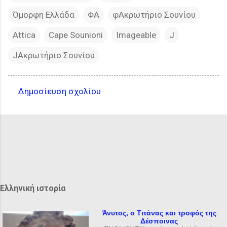
Όμορφη Ελλάδα
ΦΑ
φΑκρωτήριο Σουνίου
Attica
Cape Sounioni
Imageable
J
JΑκρωτήριο Σουνίου
Δημοσίευση σχολίου
Σ
χ
ό
λ
ι
α
Ελληνική ιστορία
Άνυτος, ο Τιτάνας και τροφός της
Δέσποινας