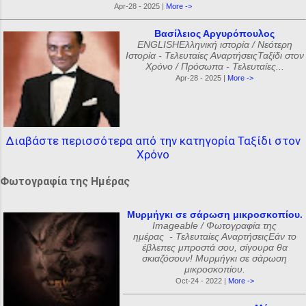
Apr-28 - 2025 |
More ->
Βασίλειος Αργυρόπουλος
ENGLISHΕλληνική ιστορία / Νεότερη
Ιστορία - Τελευταίες ΑναρτήσειςΤαξίδι στον
Χρόνο / Πρόσωπα - Τελευταίες...
Apr-28 - 2025 |
More ->
Διαβάστε περισσότερα από την κατηγορία Ταξίδι στον
Χρόνο
Φωτογραφία της Ημέρας
Μυρμήγκι σε σάρωση μικροσκοπίου.
Imageable / Φωτογραφία της
ημέρας - Τελευταίες ΑναρτήσειςΕάν το
έβλεπες μπροστά σου, σίγουρα θα
σκιαζόσουν! Μυρμήγκι σε σάρωση
μικροσκοπίου.
Oct-24 - 2022 |
More ->