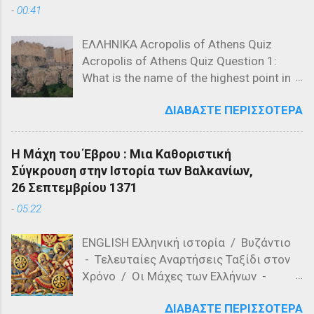
-
00:41
ΕΛΛΗΝΙΚΑ Acropolis of Athens Quiz
Acropolis of Athens Quiz Question 1:
What is the name of the highest point in
the Acropolis? a) The Parthenon b) The
ΔΙΑΒΆΣΤΕ ΠΕΡΙΣΣΌΤΕΡΑ
Propylaea c) The Acropolis Hill Question
2: Which of the following is NOT a
structure on the Acropolis? a) The
Η Μάχη του Έβρου : Μια Καθοριστική
Parthenon b) The Propylaea c) The
Σύγκρουση στην Ιστορία των Βαλκανίων,
Colosseum Question 3: Who designed
26 Σεπτεμβρίου 1371
the Parthenon? a) Ictinus and Callicrates
-
05:22
b) Phidias and Ictinus c) Pericles and
Phidias Question 4: What is the primary
ENGLISH Ελληνική ιστορία / Βυζάντιο
material used in the construction of the
- Τελευταίες Αναρτήσεις Ταξίδι στον
Parthenon? a) Marble b) Granite c)
Χρόνο / Οι Μάχες των Ελλήνων -
Limestone Question 5: Which of the
Τελευταίες αναρτήσεις Η Μάχη του
following is a feature of the Acropolis'
ΔΙΑΒΆΣΤΕ ΠΕΡΙΣΣΌΤΕΡΑ
Έβρου, γνωστή και ως Μάχη του
architecture? a) Romanesque style b)