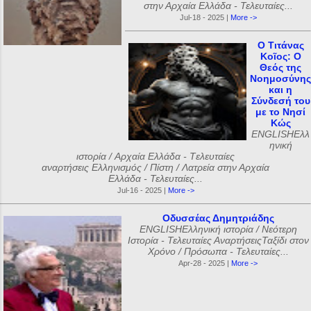
στην Αρχαία Ελλάδα - Τελευταίες...
Jul-18 - 2025 |
More ->
Ο Τιτάνας
Κοῖος: Ο
Θεός της
Νοημοσύνης
και η
Σύνδεσή του
με το Νησί
Κώς
ENGLISHΕλλ
ηνική
ιστορία / Αρχαία Ελλάδα - Tελευταίες
αναρτήσεις Ελληνισμός / Πίστη / Λατρεία στην Αρχαία
Ελλάδα - Τελευταίες...
Jul-16 - 2025 |
More ->
Οδυσσέας Δημητριάδης
ENGLISHΕλληνική ιστορία / Νεότερη
Ιστορία - Τελευταίες ΑναρτήσειςΤαξίδι στον
Χρόνο / Πρόσωπα - Τελευταίες...
Apr-28 - 2025 |
More ->