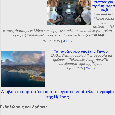
πετάνε για
πρώτη φορά
μαζί!
Imageable /
Φωτογραφία
της
ημέρας - Τελ
ευταίες Αναρτήσεις"Μάνα και κόρη είναι πιλότοι και πετάνε για πρώτη
φορά μαζί!!✈️✈️✈️✈️Να τους ευχηθούμε καλό ταξίδι!!!❤️❤️❤️
Oct-21 - 2022 |
More ->
Το πανέμορφο νησί της Τήνου
ENGLISHImageable / Φωτογραφία της
ημέρας - Τελευταίες ΑναρτήσειςΤο
πανέμορφο νησί της Τήνου
Sep-27 - 2022 |
More ->
Διαβάστε περισσότερα από την κατηγορία Φωτογραφία
της Ημέρας
Εκδηλώσεις και Δράσεις