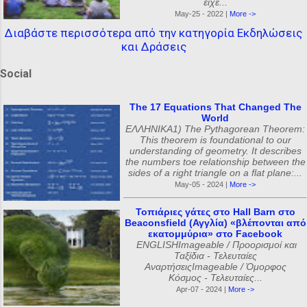
είχε...
May-25 - 2022 |
More ->
Διαβάστε περισσότερα από την κατηγορία Εκδηλώσεις
και Δράσεις
Social
The 17 Equations That Changed The
World
ΕΛΛΗΝΙΚΑ1) The Pythagorean Theorem:
This theorem is foundational to our
understanding of geometry. It describes
the numbers toe relationship between the
sides of a right triangle on a flat plane:...
May-05 - 2024 |
More ->
Τοπιάριες γάτες στο Hall Barn στο
Beaconsfield (Αγγλία) «βλέπονται από
εκατομμύρια» στο Facebook
ENGLISHImageable / Προορισμοί και
Ταξίδια - Τελευταίες
ΑναρτήσειςImageable / Όμορφος
Κόσμος - Τελευταίες...
Apr-07 - 2024 |
More ->