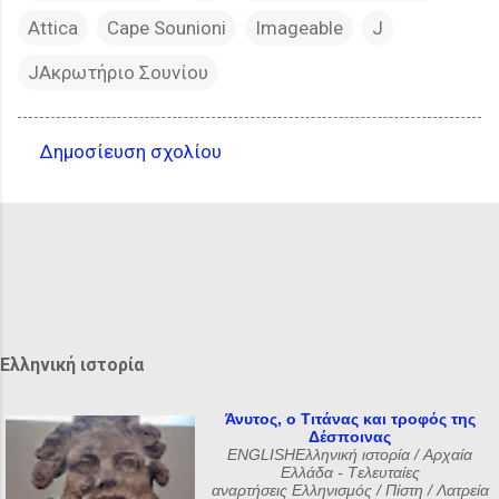
Attica
Cape Sounioni
Imageable
J
JΑκρωτήριο Σουνίου
Δημοσίευση σχολίου
Σ
χ
ό
λ
ι
α
Ελληνική ιστορία
Άνυτος, ο Τιτάνας και τροφός της
Δέσποινας
ENGLISHΕλληνική ιστορία / Αρχαία
Ελλάδα - Tελευταίες
αναρτήσεις Ελληνισμός / Πίστη / Λατρεία