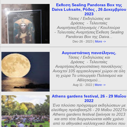
Εκθεση Sealing Pandoras Box της
Daiva Luksaite, Ρόδος , 26 Δεκεμβρίου
2023
Τάσεις / Εκδηλώσεις και
Δράσεις - Τελευταίες
ΑναρτήσειςΕλληνισμός / Κουλτούρα
- Τελευταίες ΑναρτήσειςΈκθεση Sealing
Pandoras Box της Daiva...
Dec-26 - 2023 |
More ->
Αυγουστιάτικη πανσέληνος.
Τάσεις / Εκδηλώσεις και
Δράσεις - Τελευταίες
ΑναρτήσειςΑυγουστιάτικη πανσέληνος:
Ανοιχτοί 105 αρχαιολογικοί χώροι σε όλη
τη χώρα Το υπουργείο Πολιτισμού και
Αθλητισμού...
Aug-11 - 2022 |
More ->
Athens gardens festival, 26 - 29 Μαΐου
2022
Ένα πλούσιο πρόγραμμα εκδηλώσεων με
ελεύθερη πρόσβαση26 - 29 Μαΐου 2022Το
Athens gardens festival ξεκίνησε το 2013
και από τότε διοργανώνεται κάθε χρόνο
από το αθηναϊκό καλλιτεχνικό δίκτυο που