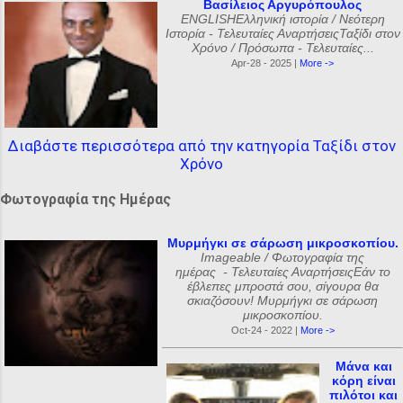
Βασίλειος Αργυρόπουλος
ENGLISHΕλληνική ιστορία / Νεότερη
Ιστορία - Τελευταίες ΑναρτήσειςΤαξίδι στον
Χρόνο / Πρόσωπα - Τελευταίες...
Apr-28 - 2025 |
More ->
Διαβάστε περισσότερα από την κατηγορία Ταξίδι στον
Χρόνο
Φωτογραφία της Ημέρας
Μυρμήγκι σε σάρωση μικροσκοπίου.
Imageable / Φωτογραφία της
ημέρας - Τελευταίες ΑναρτήσειςΕάν το
έβλεπες μπροστά σου, σίγουρα θα
σκιαζόσουν! Μυρμήγκι σε σάρωση
μικροσκοπίου.
Oct-24 - 2022 |
More ->
Μάνα και
κόρη είναι
πιλότοι και