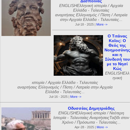
Δέσποινας
ENGLISHΕλληνική ιστορία / Αρχαία
Ελλάδα - Tελευταίες
αναρτήσεις Ελληνισμός / Πίστη / Λατρεία
στην Αρχαία Ελλάδα - Τελευταίες...
Jul-18 - 2025 |
More ->
Ο Τιτάνας
Κοῖος: Ο
Θεός της
Νοημοσύνης
και η
Σύνδεσή του
με το Νησί
Κώς
ENGLISHΕλλ
ηνική
ιστορία / Αρχαία Ελλάδα - Tελευταίες
αναρτήσεις Ελληνισμός / Πίστη / Λατρεία στην Αρχαία
Ελλάδα - Τελευταίες...
Jul-16 - 2025 |
More ->
Οδυσσέας Δημητριάδης
ENGLISHΕλληνική ιστορία / Νεότερη
Ιστορία - Τελευταίες ΑναρτήσειςΤαξίδι στον
Χρόνο / Πρόσωπα - Τελευταίες...
Apr-28 - 2025 |
More ->