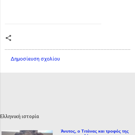
Δημοσίευση σχολίου
Σ
χ
ό
λ
ι
α
Ελληνική ιστορία
Άνυτος, ο Τιτάνας και τροφός της