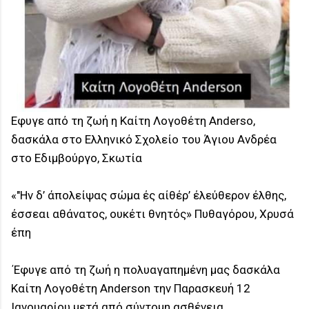
Εφυγε από τη ζωή η Καίτη Λογοθέτη Anderso,
δασκάλα στο Ελληνικό Σχολείο του Άγιου Ανδρέα
στο Εδιμβούργο, Σκωτία
«"Ην δ’ άπολείψας σώμα ές αίθέρ’ έλεύθερον έλθης,
έσσεαι αθάνατος, ουκέτι θνητός» Πυθαγόρου, Χρυσά
έπη
΄Εφυγε από τη ζωή η πολυαγαπημένη μας δασκάλα
Καίτη Λογοθέτη Anderson την Παρασκευή 12
Ιανουαρίου μετά από σύντομη ασθένεια,