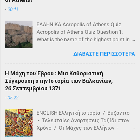
-
00:41
ΕΛΛΗΝΙΚΑ Acropolis of Athens Quiz
Acropolis of Athens Quiz Question 1:
What is the name of the highest point in
the Acropolis? a) The Parthenon b) The
ΔΙΑΒΆΣΤΕ ΠΕΡΙΣΣΌΤΕΡΑ
Propylaea c) The Acropolis Hill Question
2: Which of the following is NOT a
structure on the Acropolis? a) The
Η Μάχη του Έβρου : Μια Καθοριστική
Parthenon b) The Propylaea c) The
Σύγκρουση στην Ιστορία των Βαλκανίων,
Colosseum Question 3: Who designed
26 Σεπτεμβρίου 1371
the Parthenon? a) Ictinus and Callicrates
-
05:22
b) Phidias and Ictinus c) Pericles and
Phidias Question 4: What is the primary
ENGLISH Ελληνική ιστορία / Βυζάντιο
material used in the construction of the
- Τελευταίες Αναρτήσεις Ταξίδι στον
Parthenon? a) Marble b) Granite c)
Χρόνο / Οι Μάχες των Ελλήνων -
Limestone Question 5: Which of the
Τελευταίες αναρτήσεις Η Μάχη του
following is a feature of the Acropolis'