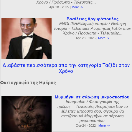
Χρόνο / Πρόσωπα - Τελευταίες...
Apr-28 - 2025 |
More ->
Βασίλειος Αργυρόπουλος
ENGLISHΕλληνική ιστορία / Νεότερη
Ιστορία - Τελευταίες ΑναρτήσειςΤαξίδι στον
Χρόνο / Πρόσωπα - Τελευταίες...
Apr-28 - 2025 |
More ->
Διαβάστε περισσότερα από την κατηγορία Ταξίδι στον
Χρόνο
Φωτογραφία της Ημέρας
Μυρμήγκι σε σάρωση μικροσκοπίου.
Imageable / Φωτογραφία της
ημέρας - Τελευταίες ΑναρτήσειςΕάν το
έβλεπες μπροστά σου, σίγουρα θα
σκιαζόσουν! Μυρμήγκι σε σάρωση
μικροσκοπίου.
Oct-24 - 2022 |
More ->