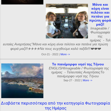
Μάνα και
κόρη είναι
πιλότοι και
πετάνε για
πρώτη φορά
μαζί!
Imageable /
Φωτογραφία
της
ημέρας - Τελ
ευταίες Αναρτήσεις"Μάνα και κόρη είναι πιλότοι και πετάνε για πρώτη
φορά μαζί!!✈️✈️✈️✈️Να τους ευχηθούμε καλό ταξίδι!!!❤️❤️❤️
Oct-21 - 2022 |
More ->
Το πανέμορφο νησί της Τήνου
ENGLISHImageable / Φωτογραφία της
ημέρας - Τελευταίες ΑναρτήσειςΤο
πανέμορφο νησί της Τήνου
Sep-27 - 2022 |
More ->
Διαβάστε περισσότερα από την κατηγορία Φωτογραφία
της Ημέρας