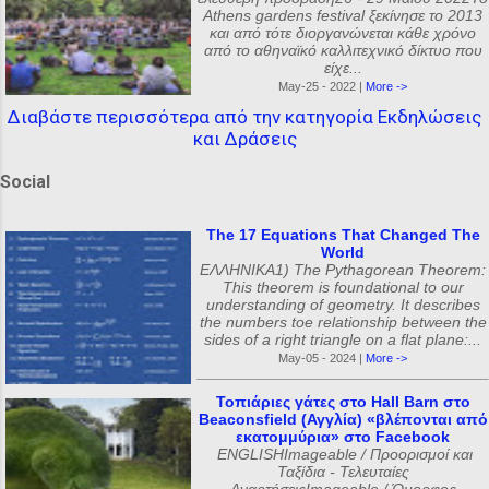
Athens gardens festival ξεκίνησε το 2013
και από τότε διοργανώνεται κάθε χρόνο
από το αθηναϊκό καλλιτεχνικό δίκτυο που
είχε...
May-25 - 2022 |
More ->
Διαβάστε περισσότερα από την κατηγορία Εκδηλώσεις
και Δράσεις
Social
The 17 Equations That Changed The
World
ΕΛΛΗΝΙΚΑ1) The Pythagorean Theorem:
This theorem is foundational to our
understanding of geometry. It describes
the numbers toe relationship between the
sides of a right triangle on a flat plane:...
May-05 - 2024 |
More ->
Τοπιάριες γάτες στο Hall Barn στο
Beaconsfield (Αγγλία) «βλέπονται από
εκατομμύρια» στο Facebook
ENGLISHImageable / Προορισμοί και
Ταξίδια - Τελευταίες