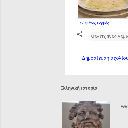
Τανωμένος Σορβάς
Μελιτζάνες γεμι
Δημοσίευση σχολίο
Σ
χ
ό
λ
Ελληνική ιστορία
ι
α
ENGL