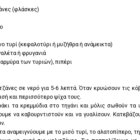
άνες (φλάσκες)
ο
νο τυρί (κεφαλοτύρι ή μυζήθρα ή ανάμεικτα)
γαλέτα ή φρυγανιά
 αρμύρα των τυριών), πιπέρι
τζάνες σε νερό για 5-6 λεπτά. Όταν κρυώσουν τις κ
μισή και περισσότερο ψίχα τους.
ράκι τα κρεμμύδια στο τηγάνι και μόλις σωθούν τα 
ουμε να καβουρντιστούν και να γυαλίσουν. Κατεβάζο
ν.
τα αναμειγνύουμε με το μισό τυρί, το αλατοπίπερο, τη