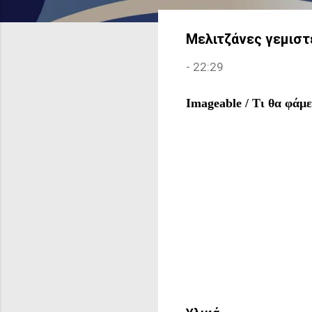
Μελιτζάνες γεμιστ
-
22:29
Imageable
/
Τι
θα
φάμε