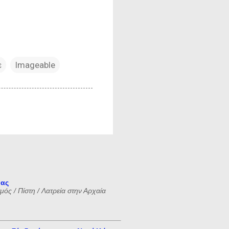
ε
Imageable
νας
ός / Πίστη / Λατρεία στην Αρχαία