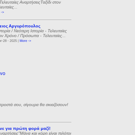
Τελευταίες ΑναρτήσειςΤαξίδι στον
υταίες...
 ->
ειος Αργυρόπουλος
ορία / Νεότερη Ιστορία - Τελευταίες
ον Χρόνο / Πρόσωπα - Τελευταίες...
r-28 - 2025 |
More ->
όνο
προστά σου, σίγουρα θα σκιαζόσουν!
άνε για πρώτη φορά μαζί!
αρτήσεις"Μάνα και κόρη είναι πιλότοι