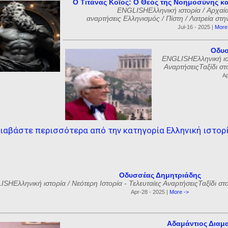
Ο Τιτάνας Κοῖος: Ο Θεός της Νοημοσύνης κα
ENGLISHΕλληνική ιστορία / Αρχαία
αναρτήσεις Ελληνισμός / Πίστη / Λατρεία στη
Jul-16 - 2025 |
More
Οδυσ
ENGLISHΕλληνική ιστ
ΑναρτήσειςΤαξίδι στ
Ap
ιαβάστε περισσότερα από την κατηγορία Ελληνική ιστορ
Οδυσσέας Δημητριάδης
SHΕλληνική ιστορία / Νεότερη Ιστορία - Τελευταίες ΑναρτήσειςΤαξίδι στ
Apr-28 - 2025 |
More ->
Αδαμάντιος Διαμ