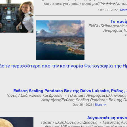
και πετάνε για πρώτη φορά μαζί!!✈️✈️✈️✈️Να το
Oct-21 - 2022 |
More
Το πανέ
ENGLISHImageable / Φ
ΑναρτήσειςΤ
Se
άστε περισσότερα από την κατηγορία Φωτογραφία της Η
Εκθεση Sealing Pandoras Box της Daiva Luksaite, Ρόδος ,
Τάσεις / Εκδηλώσεις και Δράσεις - Τελευταίες ΑναρτήσειςΕλληνισμός
ΑναρτήσειςΈκθεση Sealing Pandoras Box της Da
Dec-26 - 2023 |
More ->
Αυγουστιάτικη πανσ
Τάσεις / Εκδηλώσεις και Δράσεις - Τελευταίες Α
Ανοιχτοί 105 αρχαιολογικοί χώροι σε όλη τη χ