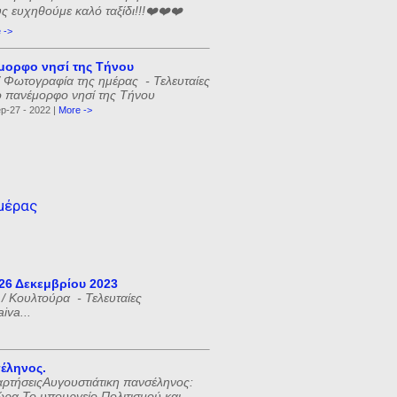
υς ευχηθούμε καλό ταξίδι!!!❤️❤️❤️
 ->
μορφο νησί της Τήνου
ωτογραφία της ημέρας - Τελευταίες
ο πανέμορφο νησί της Τήνου
p-27 - 2022 |
More ->
μέρας
 26 Δεκεμβρίου 2023
 / Κουλτούρα - Τελευταίες
iva...
έληνος.
ναρτήσειςΑυγουστιάτικη πανσέληνος:
ώρα Το υπουργείο Πολιτισμού και