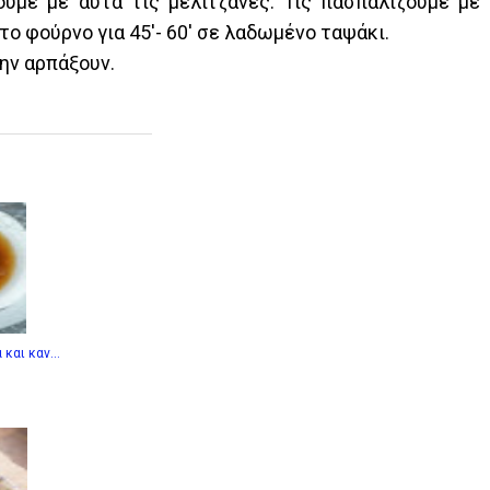
ουμε με αυτά τις μελιτζάνες. Τις πασπαλίζουμε με 
το φούρνο για 45'- 60' σε λαδωμένο ταψάκι.
ην αρπάξουν.
και καν...