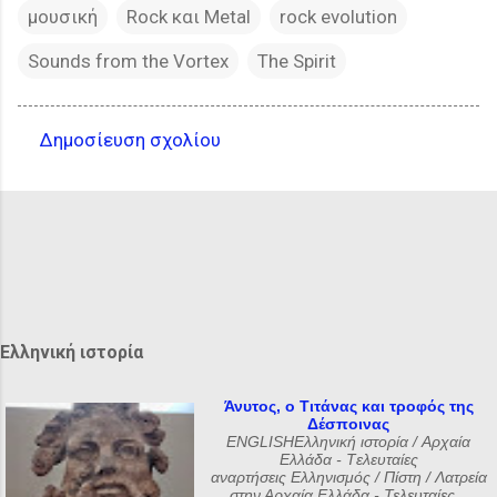
μουσική
Rock και Metal
rock evolution
Sounds from the Vortex
The Spirit
Δημοσίευση σχολίου
Σ
χ
ό
λ
ι
α
Ελληνική ιστορία
Άνυτος, ο Τιτάνας και τροφός της
Δέσποινας
ENGLISHΕλληνική ιστορία / Αρχαία
Ελλάδα - Tελευταίες
αναρτήσεις Ελληνισμός / Πίστη / Λατρεία
στην Αρχαία Ελλάδα - Τελευταίες...