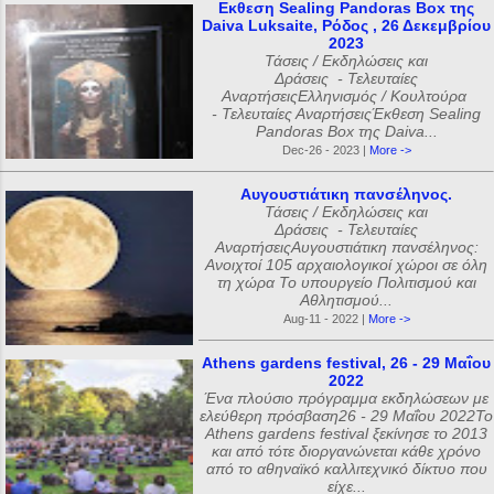
Εκθεση Sealing Pandoras Box της
Daiva Luksaite, Ρόδος , 26 Δεκεμβρίου
2023
Τάσεις / Εκδηλώσεις και
Δράσεις - Τελευταίες
ΑναρτήσειςΕλληνισμός / Κουλτούρα
- Τελευταίες ΑναρτήσειςΈκθεση Sealing
Pandoras Box της Daiva...
Dec-26 - 2023 |
More ->
Αυγουστιάτικη πανσέληνος.
Τάσεις / Εκδηλώσεις και
Δράσεις - Τελευταίες
ΑναρτήσειςΑυγουστιάτικη πανσέληνος:
Ανοιχτοί 105 αρχαιολογικοί χώροι σε όλη
τη χώρα Το υπουργείο Πολιτισμού και
Αθλητισμού...
Aug-11 - 2022 |
More ->
Athens gardens festival, 26 - 29 Μαΐου
2022
Ένα πλούσιο πρόγραμμα εκδηλώσεων με
ελεύθερη πρόσβαση26 - 29 Μαΐου 2022Το
Athens gardens festival ξεκίνησε το 2013
και από τότε διοργανώνεται κάθε χρόνο
από το αθηναϊκό καλλιτεχνικό δίκτυο που
είχε...