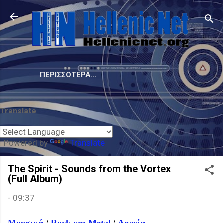
Μετάβαση στο κύριο περιεχόμενο
ΠΕΡΙΣΣΌΤΕΡΑ…
Translate
Powered by
Translate
The Spirit - Sounds from the Vortex
(Full Album)
-
09:37
Μουσική
/
Rock και Metal
/
Αρχεία