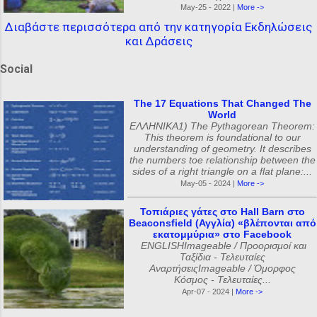
May-25 - 2022 |
More ->
Διαβάστε περισσότερα από την κατηγορία Εκδηλώσεις
και Δράσεις
Social
The 17 Equations That Changed The
World
ΕΛΛΗΝΙΚΑ1) The Pythagorean Theorem:
This theorem is foundational to our
understanding of geometry. It describes
the numbers toe relationship between the
sides of a right triangle on a flat plane:...
May-05 - 2024 |
More ->
Τοπιάριες γάτες στο Hall Barn στο
Beaconsfield (Αγγλία) «βλέπονται από
εκατομμύρια» στο Facebook
ENGLISHImageable / Προορισμοί και
Ταξίδια - Τελευταίες
ΑναρτήσειςImageable / Όμορφος
Κόσμος - Τελευταίες...
Apr-07 - 2024 |
More ->