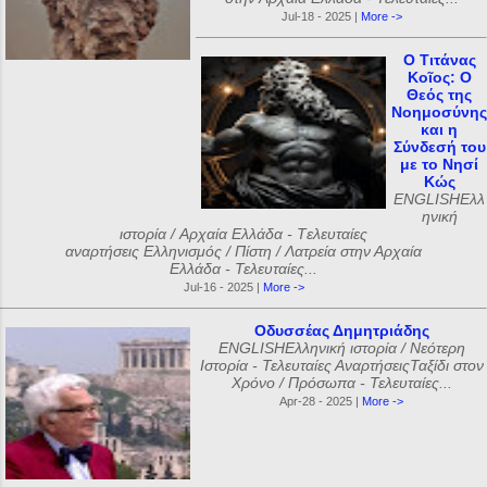
Jul-18 - 2025 |
More ->
Ο Τιτάνας
Κοῖος: Ο
Θεός της
Νοημοσύνης
και η
Σύνδεσή του
με το Νησί
Κώς
ENGLISHΕλλ
ηνική
ιστορία / Αρχαία Ελλάδα - Tελευταίες
αναρτήσεις Ελληνισμός / Πίστη / Λατρεία στην Αρχαία
Ελλάδα - Τελευταίες...
Jul-16 - 2025 |
More ->
Οδυσσέας Δημητριάδης
ENGLISHΕλληνική ιστορία / Νεότερη
Ιστορία - Τελευταίες ΑναρτήσειςΤαξίδι στον
Χρόνο / Πρόσωπα - Τελευταίες...
Apr-28 - 2025 |
More ->