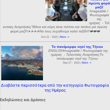
πρώτη φορά
μαζί!
Imageable /
Φωτογραφία
της
ημέρας - Τελ
ευταίες Αναρτήσεις"Μάνα και κόρη είναι πιλότοι και πετάνε για πρώτη
φορά μαζί!!✈️✈️✈️✈️Να τους ευχηθούμε καλό ταξίδι!!!❤️❤️❤️
Oct-21 - 2022 |
More ->
Το πανέμορφο νησί της Τήνου
ENGLISHImageable / Φωτογραφία της
ημέρας - Τελευταίες ΑναρτήσειςΤο
πανέμορφο νησί της Τήνου
Sep-27 - 2022 |
More ->
Διαβάστε περισσότερα από την κατηγορία Φωτογραφία
της Ημέρας
Εκδηλώσεις και Δράσεις