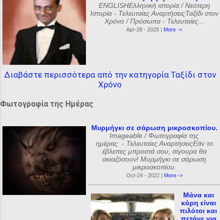
ENGLISHΕλληνική ιστορία / Νεότερη
Ιστορία - Τελευταίες ΑναρτήσειςΤαξίδι στον
Χρόνο / Πρόσωπα - Τελευταίες...
Apr-28 - 2025 |
More ->
Διαβάστε περισσότερα από την κατηγορία Ταξίδι στον
Χρόνο
Φωτογραφία της Ημέρας
Μυρμήγκι σε σάρωση μικροσκοπίου.
Imageable / Φωτογραφία της
ημέρας - Τελευταίες ΑναρτήσειςΕάν το
έβλεπες μπροστά σου, σίγουρα θα
σκιαζόσουν! Μυρμήγκι σε σάρωση
μικροσκοπίου.
Oct-24 - 2022 |
More ->
Μάνα και
κόρη είναι
πιλότοι και
πετάνε για