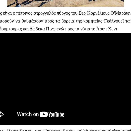
 είναι ο πέτρινος στρογγυλός πύργος του Σερ Κορνέλιους Ο'Μπράιεν,
μπορούν να θαυμάσουν προς τα βόρεια της κομητείας Γκάλγουεϊ τα
άουμτουρκς και Δώδεκα Πινς, ενώ προς τα νότια το Λουπ Χεντ