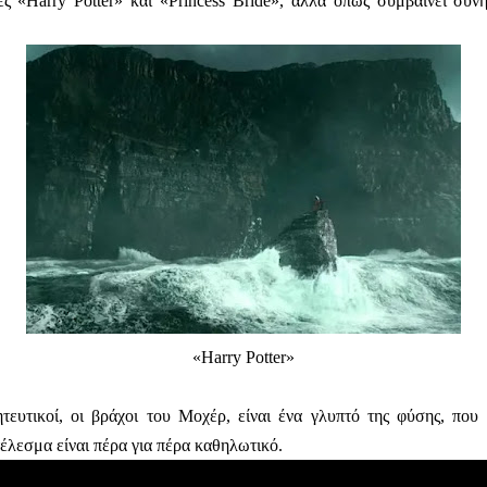
ίες «Harry Potter» και «Princess Bride», αλλά όπως συμβαίνει συν
«Harry Potter»
οητευτικοί, οι βράχοι του Μοχέρ, είναι ένα γλυπτό της φύσης, που
τέλεσμα είναι πέρα για πέρα καθηλωτικό.