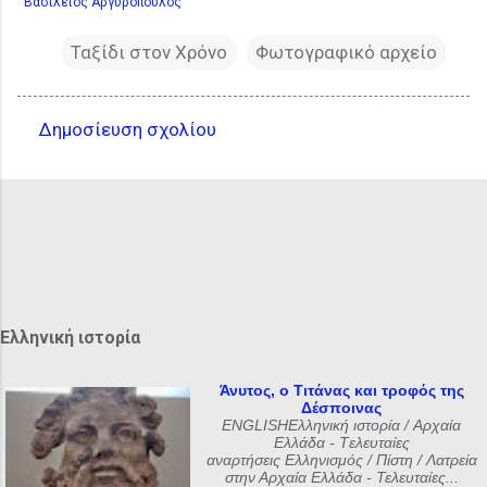
Βασίλειος Αργυρόπουλος
Ταξίδι στον Χρόνο
Φωτογραφικό αρχείο
Δημοσίευση σχολίου
Σ
χ
ό
λ
ι
α
Ελληνική ιστορία
Άνυτος, ο Τιτάνας και τροφός της
Δέσποινας
ENGLISHΕλληνική ιστορία / Αρχαία
Ελλάδα - Tελευταίες
αναρτήσεις Ελληνισμός / Πίστη / Λατρεία
στην Αρχαία Ελλάδα - Τελευταίες...