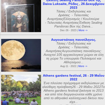
Εκθεση Sealing Pandoras Box της
Daiva Luksaite, Ρόδος , 26 Δεκεμβρίου
2023
Τάσεις / Εκδηλώσεις και
Δράσεις - Τελευταίες
ΑναρτήσειςΕλληνισμός / Κουλτούρα
- Τελευταίες ΑναρτήσειςΈκθεση Sealing
Pandoras Box της Daiva...
Dec-26 - 2023 |
More ->
Αυγουστιάτικη πανσέληνος.
Τάσεις / Εκδηλώσεις και
Δράσεις - Τελευταίες
ΑναρτήσειςΑυγουστιάτικη πανσέληνος:
Ανοιχτοί 105 αρχαιολογικοί χώροι σε όλη
τη χώρα Το υπουργείο Πολιτισμού και
Αθλητισμού...
Aug-11 - 2022 |
More ->
Athens gardens festival, 26 - 29 Μαΐου
2022
Ένα πλούσιο πρόγραμμα εκδηλώσεων με
ελεύθερη πρόσβαση26 - 29 Μαΐου 2022Το
Athens gardens festival ξεκίνησε το 2013
και από τότε διοργανώνεται κάθε χρόνο
από το αθηναϊκό καλλιτεχνικό δίκτυο που
είχε...