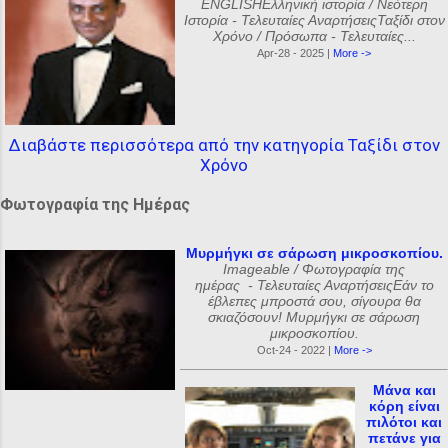
ENGLISHΕλληνική ιστορία / Νεότερη
Ιστορία - Τελευταίες ΑναρτήσειςΤαξίδι στον
Χρόνο / Πρόσωπα - Τελευταίες...
Apr-28 - 2025 |
More ->
Διαβάστε περισσότερα από την κατηγορία Ταξίδι στον
Χρόνο
Φωτογραφία της Ημέρας
Μυρμήγκι σε σάρωση μικροσκοπίου.
Imageable / Φωτογραφία της
ημέρας - Τελευταίες ΑναρτήσειςΕάν το
έβλεπες μπροστά σου, σίγουρα θα
σκιαζόσουν! Μυρμήγκι σε σάρωση
μικροσκοπίου.
Oct-24 - 2022 |
More ->
Μάνα και
κόρη είναι
πιλότοι και
πετάνε για