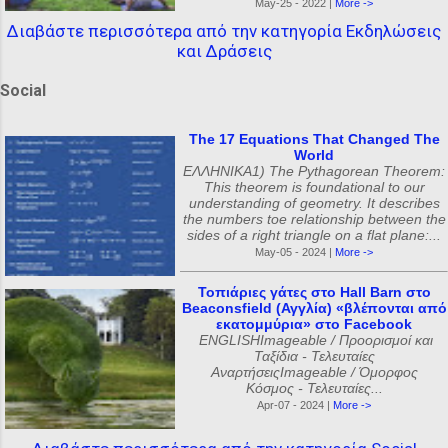
May-25 - 2022 |
More ->
Διαβάστε περισσότερα από την κατηγορία Εκδηλώσεις
και Δράσεις
Social
The 17 Equations That Changed The
World
ΕΛΛΗΝΙΚΑ1) The Pythagorean Theorem:
This theorem is foundational to our
understanding of geometry. It describes
the numbers toe relationship between the
sides of a right triangle on a flat plane:...
May-05 - 2024 |
More ->
Τοπιάριες γάτες στο Hall Barn στο
Beaconsfield (Αγγλία) «βλέπονται από
εκατομμύρια» στο Facebook
ENGLISHImageable / Προορισμοί και
Ταξίδια - Τελευταίες
ΑναρτήσειςImageable / Όμορφος
Κόσμος - Τελευταίες...
Apr-07 - 2024 |
More ->