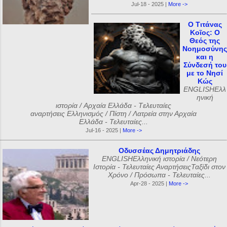
Jul-18 - 2025 |
More ->
Ο Τιτάνας
Κοῖος: Ο
Θεός της
Νοημοσύνης
και η
Σύνδεσή του
με το Νησί
Κώς
ENGLISHΕλλ
ηνική
ιστορία / Αρχαία Ελλάδα - Tελευταίες
αναρτήσεις Ελληνισμός / Πίστη / Λατρεία στην Αρχαία
Ελλάδα - Τελευταίες...
Jul-16 - 2025 |
More ->
Οδυσσέας Δημητριάδης
ENGLISHΕλληνική ιστορία / Νεότερη
Ιστορία - Τελευταίες ΑναρτήσειςΤαξίδι στον
Χρόνο / Πρόσωπα - Τελευταίες...
Apr-28 - 2025 |
More ->