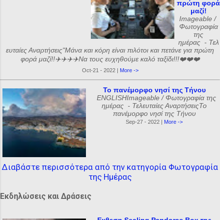
πρώτη φορά
μαζί!
Imageable /
Φωτογραφία
της
ημέρας - Τελ
ευταίες Αναρτήσεις"Μάνα και κόρη είναι πιλότοι και πετάνε για πρώτη
φορά μαζί!!✈️✈️✈️✈️Να τους ευχηθούμε καλό ταξίδι!!!❤️❤️❤️
Oct-21 - 2022 |
More ->
Το πανέμορφο νησί της Τήνου
ENGLISHImageable / Φωτογραφία της
ημέρας - Τελευταίες ΑναρτήσειςΤο
πανέμορφο νησί της Τήνου
Sep-27 - 2022 |
More ->
Διαβάστε περισσότερα από την κατηγορία Φωτογραφία
της Ημέρας
Εκδηλώσεις και Δράσεις