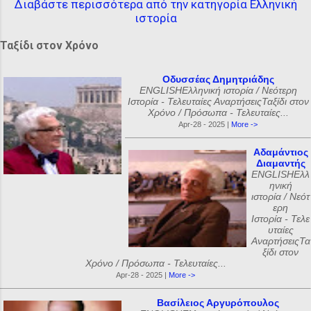
Διαβάστε περισσότερα από την κατηγορία Ελληνική
ιστορία
Ταξίδι στον Χρόνο
Οδυσσέας Δημητριάδης
ENGLISHΕλληνική ιστορία / Νεότερη
Ιστορία - Τελευταίες ΑναρτήσειςΤαξίδι στον
Χρόνο / Πρόσωπα - Τελευταίες...
Apr-28 - 2025 |
More ->
Αδαμάντιος
Διαμαντής
ENGLISHΕλλ
ηνική
ιστορία / Νεότ
ερη
Ιστορία - Τελε
υταίες
ΑναρτήσειςΤα
ξίδι στον
Χρόνο / Πρόσωπα - Τελευταίες...
Apr-28 - 2025 |
More ->
Βασίλειος Αργυρόπουλος