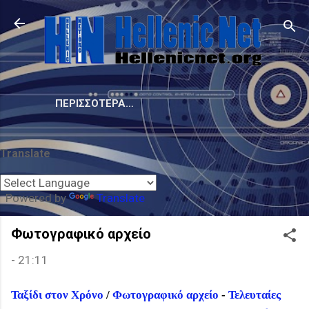
Μετάβαση στο κύριο περιεχόμενο
ΠΕΡΙΣΣΌΤΕΡΑ…
Translate
Powered by
Translate
Φωτογραφικό αρχείο
-
21:11
Ταξίδι στον Χρόνο
/
Φωτογραφικό αρχείο
-
Τελευταίες