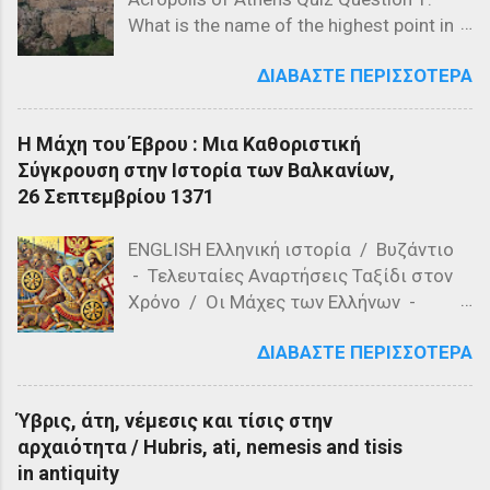
What is the name of the highest point in
the Acropolis? a) The Parthenon b) The
ΔΙΑΒΆΣΤΕ ΠΕΡΙΣΣΌΤΕΡΑ
Propylaea c) The Acropolis Hill Question
2: Which of the following is NOT a
structure on the Acropolis? a) The
Η Μάχη του Έβρου : Μια Καθοριστική
Parthenon b) The Propylaea c) The
Σύγκρουση στην Ιστορία των Βαλκανίων,
Colosseum Question 3: Who designed
26 Σεπτεμβρίου 1371
the Parthenon? a) Ictinus and Callicrates
b) Phidias and Ictinus c) Pericles and
ENGLISH Ελληνική ιστορία / Βυζάντιο
Phidias Question 4: What is the primary
- Τελευταίες Αναρτήσεις Ταξίδι στον
material used in the construction of the
Χρόνο / Οι Μάχες των Ελλήνων -
Parthenon? a) Marble b) Granite c)
Τελευταίες αναρτήσεις Η Μάχη του
Limestone Question 5: Which of the
ΔΙΑΒΆΣΤΕ ΠΕΡΙΣΣΌΤΕΡΑ
Έβρου, γνωστή και ως Μάχη του
following is a feature of the Acropolis'
Ορμενίου ή Μάχη του Μαρίτσα, έλαβε
architecture? a) Romanesque style b)
χώρα στις 26 Σεπτεμβρίου 1371 στις
Doric columns c) Gothic arches Question
Ύβρις, άτη, νέμεσις και τίσις στην
όχθες του ποταμού Έβρου, κοντά στο
6: Who was the ruler of Athens during the
αρχαιότητα / Hubris, ati, nemesis and tisis
χωριό Ορμένιο της σημερινής Ελλάδας.
construction of the Parthenon? a)
in antiquity
Αυτή η σημαντική μάχη αποτέλεσε