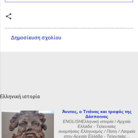
Δημοσίευση σχολίου
Σ
χ
ό
λ
ι
α
Ελληνική ιστορία
Άνυτος, ο Τιτάνας και τροφός της
Δέσποινας
ENGLISHΕλληνική ιστορία / Αρχαία
Ελλάδα - Tελευταίες
αναρτήσεις Ελληνισμός / Πίστη / Λατρεία
στην Αρχαία Ελλάδα - Τελευταίες...