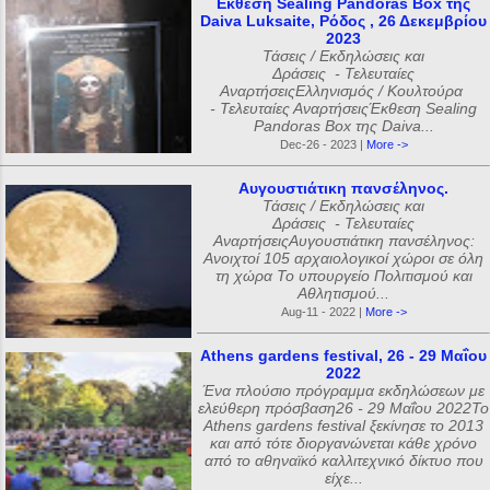
Εκθεση Sealing Pandoras Box της
Daiva Luksaite, Ρόδος , 26 Δεκεμβρίου
2023
Τάσεις / Εκδηλώσεις και
Δράσεις - Τελευταίες
ΑναρτήσειςΕλληνισμός / Κουλτούρα
- Τελευταίες ΑναρτήσειςΈκθεση Sealing
Pandoras Box της Daiva...
Dec-26 - 2023 |
More ->
Αυγουστιάτικη πανσέληνος.
Τάσεις / Εκδηλώσεις και
Δράσεις - Τελευταίες
ΑναρτήσειςΑυγουστιάτικη πανσέληνος:
Ανοιχτοί 105 αρχαιολογικοί χώροι σε όλη
τη χώρα Το υπουργείο Πολιτισμού και
Αθλητισμού...
Aug-11 - 2022 |
More ->
Athens gardens festival, 26 - 29 Μαΐου
2022
Ένα πλούσιο πρόγραμμα εκδηλώσεων με
ελεύθερη πρόσβαση26 - 29 Μαΐου 2022Το
Athens gardens festival ξεκίνησε το 2013
και από τότε διοργανώνεται κάθε χρόνο
από το αθηναϊκό καλλιτεχνικό δίκτυο που
είχε...