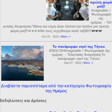
πρώτη φορά
μαζί!
Imageable /
Φωτογραφία
της
ημέρας - Τελ
ευταίες Αναρτήσεις"Μάνα και κόρη είναι πιλότοι και πετάνε για πρώτη
φορά μαζί!!✈️✈️✈️✈️Να τους ευχηθούμε καλό ταξίδι!!!❤️❤️❤️
Oct-21 - 2022 |
More ->
Το πανέμορφο νησί της Τήνου
ENGLISHImageable / Φωτογραφία της
ημέρας - Τελευταίες ΑναρτήσειςΤο
πανέμορφο νησί της Τήνου
Sep-27 - 2022 |
More ->
Διαβάστε περισσότερα από την κατηγορία Φωτογραφία
της Ημέρας
Εκδηλώσεις και Δράσεις