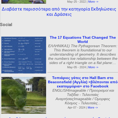
May-25 - 2022 |
More ->
Διαβάστε περισσότερα από την κατηγορία Εκδηλώσεις
και Δράσεις
Social
The 17 Equations That Changed The
World
ΕΛΛΗΝΙΚΑ1) The Pythagorean Theorem:
This theorem is foundational to our
understanding of geometry. It describes
the numbers toe relationship between the
sides of a right triangle on a flat plane:...
May-05 - 2024 |
More ->
Τοπιάριες γάτες στο Hall Barn στο
Beaconsfield (Αγγλία) «βλέπονται από
εκατομμύρια» στο Facebook
ENGLISHImageable / Προορισμοί και
Ταξίδια - Τελευταίες
ΑναρτήσειςImageable / Όμορφος
Κόσμος - Τελευταίες...
Apr-07 - 2024 |
More ->