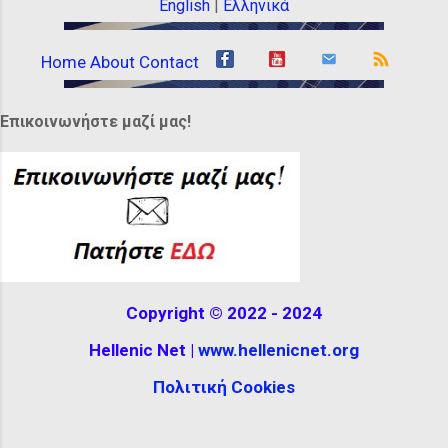
gold ribbons, beads or headbands.
English
|
Ελληνικά
Others wore appropriate headgear. They
wore unusual hats. Some were wide,
Home
About
Contact
while others were tall, almost completely
covering their hair, decorated with
Επικοινωνήστε μαζί μας!
feathers or ribbons. It can be seen at the
Hellenistic Museum in Melbourne,
Australia. The reconstructio...
Copyright © 2022 - 2024
Hellenic Net |
www.hellenicnet.org
Πολιτική Cookies