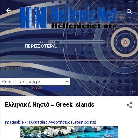
Μετάβαση στο κύριο περιεχόμενο
ΠΕΡΙΣΣΌΤΕΡΑ…
Translate
Powered by
Translate
Ελληνικά Νησιά = Greek Islands
Imageable
-
Τελευταίες Αναρτήσεις
(
Latest posts
)