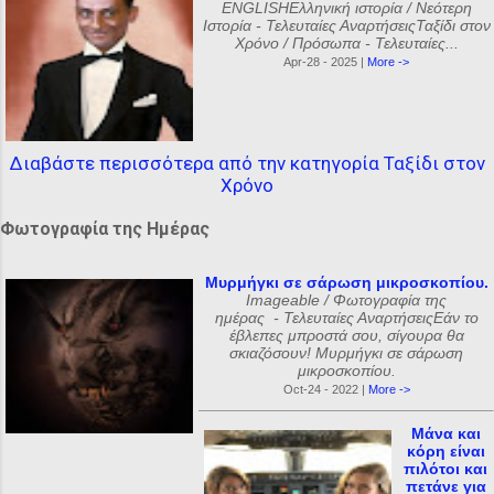
ENGLISHΕλληνική ιστορία / Νεότερη
Ιστορία - Τελευταίες ΑναρτήσειςΤαξίδι στον
Χρόνο / Πρόσωπα - Τελευταίες...
Apr-28 - 2025 |
More ->
Διαβάστε περισσότερα από την κατηγορία Ταξίδι στον
Χρόνο
Φωτογραφία της Ημέρας
Μυρμήγκι σε σάρωση μικροσκοπίου.
Imageable / Φωτογραφία της
ημέρας - Τελευταίες ΑναρτήσειςΕάν το
έβλεπες μπροστά σου, σίγουρα θα
σκιαζόσουν! Μυρμήγκι σε σάρωση
μικροσκοπίου.
Oct-24 - 2022 |
More ->
Μάνα και
κόρη είναι
πιλότοι και
πετάνε για