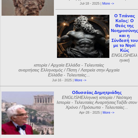
Jul-18 - 2025 |
More ->
Ο Τιτάνας
Κοῖος: Ο
Θεός της
Νοημοσύνης
και η
Σύνδεσή του
με το Νησί
Κώς
ENGLISHΕλλ
ηνική
ιστορία / Αρχαία Ελλάδα - Tελευταίες
αναρτήσεις Ελληνισμός / Πίστη / Λατρεία στην Αρχαία
Ελλάδα - Τελευταίες...
Jul-16 - 2025 |
More ->
Οδυσσέας Δημητριάδης
ENGLISHΕλληνική ιστορία / Νεότερη
Ιστορία - Τελευταίες ΑναρτήσειςΤαξίδι στον
Χρόνο / Πρόσωπα - Τελευταίες...
Apr-28 - 2025 |
More ->