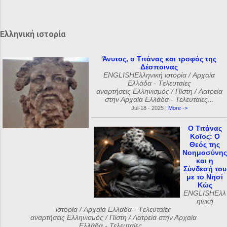
ι
α
Ελληνική ιστορία
Άνυτος, ο Τιτάνας και τροφός της
Δέσποινας
ENGLISHΕλληνική ιστορία / Αρχαία
Ελλάδα - Tελευταίες
αναρτήσεις Ελληνισμός / Πίστη / Λατρεία
στην Αρχαία Ελλάδα - Τελευταίες...
Jul-18 - 2025 |
More ->
Ο Τιτάνας
Κοῖος: Ο
Θεός της
Νοημοσύνης
και η
Σύνδεσή του
με το Νησί
Κώς
ENGLISHΕλλ
ηνική
ιστορία / Αρχαία Ελλάδα - Tελευταίες
αναρτήσεις Ελληνισμός / Πίστη / Λατρεία στην Αρχαία
Ελλάδα - Τελευταίες...