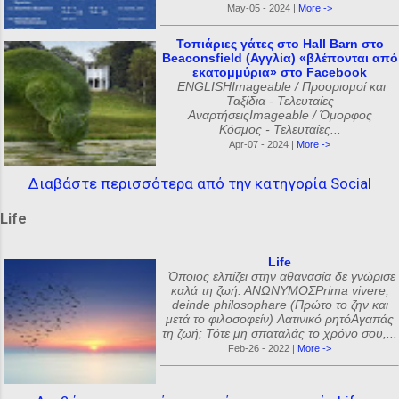
May-05 - 2024 |
More ->
Τοπιάριες γάτες στο Hall Barn στο
Beaconsfield (Αγγλία) «βλέπονται από
εκατομμύρια» στο Facebook
ENGLISHImageable / Προορισμοί και
Ταξίδια - Τελευταίες
ΑναρτήσειςImageable / Όμορφος
Κόσμος - Τελευταίες...
Apr-07 - 2024 |
More ->
Διαβάστε περισσότερα από την κατηγορία Social
Life
Life
Όποιος ελπίζει στην αθανασία δε γνώρισε
καλά τη ζωή. ΑΝΩΝΥΜΟΣPrima vivere,
deinde philosophare (Πρώτο το ζην και
μετά το φιλοσοφείν) Λατινικό ρητόΑγαπάς
τη ζωή; Τότε μη σπαταλάς το χρόνο σου,...
Feb-26 - 2022 |
More ->