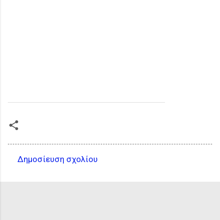
Δημοσίευση σχολίου
Σ
χ
ό
λ