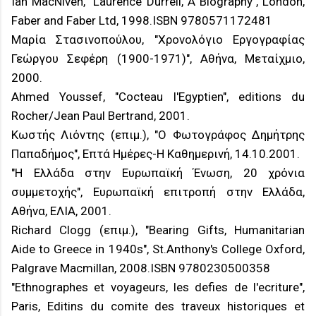
Ian MacNiven, "Laurence Durrell, A Biography", London,
Faber and Faber Ltd, 1998.ISBN 9780571172481
Μαρία Στασινοπούλου, "Χρονολόγιο Εργογραφίας
Γεώργου Σεφέρη (1900-1971)", Αθήνα, Μεταίχμιο,
2000.
Ahmed Youssef, "Cocteau l'Egyptien", editions du
Rocher/Jean Paul Bertrand, 2001.
Κωστής Λιόντης (επιμ.), "Ο Φωτογράφος Δημήτρης
Παπαδήμος", Επτά Ημέρες-Η Καθημερινή, 14.10.2001.
"Η Ελλάδα στην Ευρωπαϊκή Ένωση, 20 χρόνια
συμμετοχής", Ευρωπαϊκή επιτροπή στην Ελλάδα,
Αθήνα, ΕΛΙΑ, 2001.
Richard Clogg (επιμ.), "Bearing Gifts, Humanitarian
Aide to Greece in 1940s", St.Anthony's College Oxford,
Palgrave Macmillan, 2008.ISBN 9780230500358
"Ethnographes et voyageurs, les defies de l'ecriture",
Paris, Editins du comite des traveux historiques et