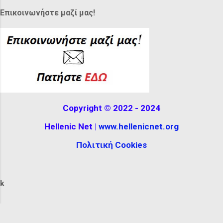
covering their hair, decorated with
Επικοινωνήστε μαζί μας!
feathers or ribbons. It can be seen at the
Hellenistic Museum in Melbourne,
Australia. The reconstructio...
Copyright © 2022 - 2024
Hellenic Net |
www.hellenicnet.org
Πολιτική Cookies
k