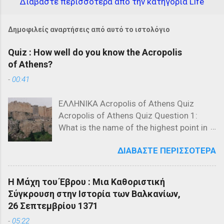
Διαβάστε περισσότερα από την κατηγορία Life
Δημοφιλείς αναρτήσεις από αυτό το ιστολόγιο
Quiz : How well do you know the Acropolis
of Athens?
-
00:41
ΕΛΛΗΝΙΚΑ Acropolis of Athens Quiz
Acropolis of Athens Quiz Question 1:
What is the name of the highest point in
the Acropolis? a) The Parthenon b) The
ΔΙΑΒΆΣΤΕ ΠΕΡΙΣΣΌΤΕΡΑ
Propylaea c) The Acropolis Hill Question
2: Which of the following is NOT a
structure on the Acropolis? a) The
Η Μάχη του Έβρου : Μια Καθοριστική
Parthenon b) The Propylaea c) The
Σύγκρουση στην Ιστορία των Βαλκανίων,
Colosseum Question 3: Who designed
26 Σεπτεμβρίου 1371
the Parthenon? a) Ictinus and Callicrates
-
05:22
b) Phidias and Ictinus c) Pericles and