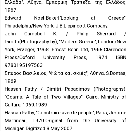
Ελλάδα", Αθήνα, Εμπορική Τράπεζα της Ελλάδος,
1967.
Edward Noel-Baker|"Looking at Greece",
Philadelphia/New York, J.B.Lippincott Company.
John Campbell K. / Philip Sherrard /
Dimitri(Photography by), "Modern Greece", London/New
York, Praeger, 1968. Ernest Benn Ltd, 1968.Clarendon
Press/Oxford University Press, 1974 ISBN
9780195197563
Σπύρος Βασιλείου, "Φώτα και σκιές", Αθήνα, S.Bontas,
1969.
Hassan Fathy / Dimitri Papadimos (Photographs),
"Gourna: A Tale of Two Villages", Cairo, Ministry of
Culture, 1969.1989
Hassan Fathy, "Construire avec le peuple", Paris, Jerome
Martineau, 1970.Original from the University of
Michigan Digitized 8 May 2007