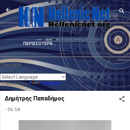
Μετάβαση στο κύριο περιεχόμενο
ΠΕΡΙΣΣΌΤΕΡΑ…
Translate
Powered by
Translate
Δημήτρης Παπαδήμος
-
06:58