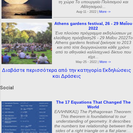
τη χώρα Το υπουργείο Πολιτισμού και
Αθλητισμού...
Aug-11 - 2022 |
More ->
Athens gardens festival, 26 - 29 Μαΐου
2022
Ένα πλούσιο πρόγραμμα εκδηλώσεων με
ελεύθερη πρόσβαση26 - 29 Μαΐου 2022Το
Athens gardens festival ξεκίνησε το 2013
και από τότε διοργανώνεται κάθε χρόνο
από το αθηναϊκό καλλιτεχνικό δίκτυο που
είχε...
May-25 - 2022 |
More ->
Διαβάστε περισσότερα από την κατηγορία Εκδηλώσεις
και Δράσεις
Social
The 17 Equations That Changed The
World
ΕΛΛΗΝΙΚΑ1) The Pythagorean Theorem:
This theorem is foundational to our
understanding of geometry. It describes
the numbers toe relationship between the
sides of a right triangle on a flat plane:...