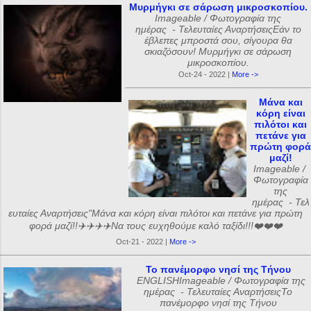
Μυρμήγκι σε σάρωση μικροσκοπίου.
Imageable / Φωτογραφία της
ημέρας - Τελευταίες ΑναρτήσειςΕάν το
έβλεπες μπροστά σου, σίγουρα θα
σκιαζόσουν! Μυρμήγκι σε σάρωση
μικροσκοπίου.
Oct-24 - 2022 |
More ->
Μάνα και
κόρη είναι
πιλότοι και
πετάνε για
πρώτη φορά
μαζί!
Imageable /
Φωτογραφία
της
ημέρας - Τελ
ευταίες Αναρτήσεις"Μάνα και κόρη είναι πιλότοι και πετάνε για πρώτη
φορά μαζί!!✈️✈️✈️✈️Να τους ευχηθούμε καλό ταξίδι!!!❤️❤️❤️
Oct-21 - 2022 |
More ->
Το πανέμορφο νησί της Τήνου
ENGLISHImageable / Φωτογραφία της
ημέρας - Τελευταίες ΑναρτήσειςΤο
πανέμορφο νησί της Τήνου