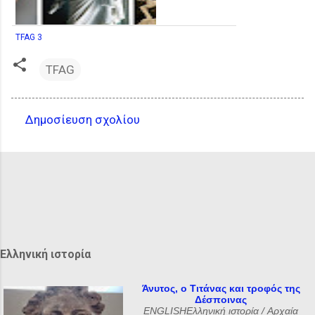
TFAG 3
TFAG
Δημοσίευση σχολίου
Σ
χ
ό
λ
ι
α
Ελληνική ιστορία
Άνυτος, ο Τιτάνας και τροφός της
Δέσποινας
ENGLISHΕλληνική ιστορία / Αρχαία