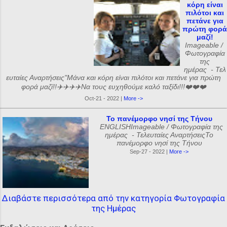
κόρη είναι
πιλότοι και
πετάνε για
πρώτη φορά
μαζί!
Imageable /
Φωτογραφία
της
ημέρας - Τελ
ευταίες Αναρτήσεις"Μάνα και κόρη είναι πιλότοι και πετάνε για πρώτη
φορά μαζί!!✈️✈️✈️✈️Να τους ευχηθούμε καλό ταξίδι!!!❤️❤️❤️
Oct-21 - 2022 |
More ->
Το πανέμορφο νησί της Τήνου
ENGLISHImageable / Φωτογραφία της
ημέρας - Τελευταίες ΑναρτήσειςΤο
πανέμορφο νησί της Τήνου
Sep-27 - 2022 |
More ->
Διαβάστε περισσότερα από την κατηγορία Φωτογραφία
της Ημέρας