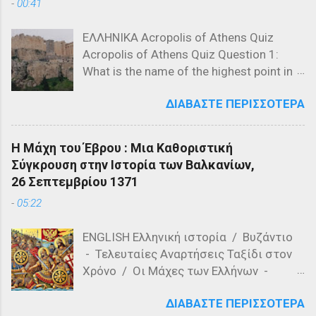
-
00:41
ΕΛΛΗΝΙΚΑ Acropolis of Athens Quiz
Acropolis of Athens Quiz Question 1:
What is the name of the highest point in
the Acropolis? a) The Parthenon b) The
ΔΙΑΒΆΣΤΕ ΠΕΡΙΣΣΌΤΕΡΑ
Propylaea c) The Acropolis Hill Question
2: Which of the following is NOT a
structure on the Acropolis? a) The
Η Μάχη του Έβρου : Μια Καθοριστική
Parthenon b) The Propylaea c) The
Σύγκρουση στην Ιστορία των Βαλκανίων,
Colosseum Question 3: Who designed
26 Σεπτεμβρίου 1371
the Parthenon? a) Ictinus and Callicrates
-
05:22
b) Phidias and Ictinus c) Pericles and
Phidias Question 4: What is the primary
ENGLISH Ελληνική ιστορία / Βυζάντιο
material used in the construction of the
- Τελευταίες Αναρτήσεις Ταξίδι στον
Parthenon? a) Marble b) Granite c)
Χρόνο / Οι Μάχες των Ελλήνων -
Limestone Question 5: Which of the
Τελευταίες αναρτήσεις Η Μάχη του
following is a feature of the Acropolis'
ΔΙΑΒΆΣΤΕ ΠΕΡΙΣΣΌΤΕΡΑ
Έβρου, γνωστή και ως Μάχη του
architecture? a) Romanesque style b)