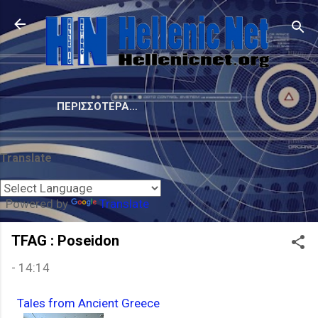
Μετάβαση στο κύριο περιεχόμενο
ΠΕΡΙΣΣΌΤΕΡΑ…
Translate
Powered by
Translate
TFAG : Poseidon
-
14:14
Tales from Ancient Greece