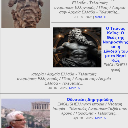
Ελλάδα - Tελευταίες
αναρτήσεις Ελληνισμός / Πίστη / Λατρεία
στην Αρχαία Ελλάδα - Τελευταίες...
Jul-18 - 2025 |
More ->
Ο Τιτάνας
Κοῖος: Ο
Θεός της
Νοημοσύνης
και η
Σύνδεσή του
με το Νησί
Κώς
ENGLISHΕλλ
ηνική
ιστορία / Αρχαία Ελλάδα - Tελευταίες
αναρτήσεις Ελληνισμός / Πίστη / Λατρεία στην Αρχαία
Ελλάδα - Τελευταίες...
Jul-16 - 2025 |
More ->
Οδυσσέας Δημητριάδης
ENGLISHΕλληνική ιστορία / Νεότερη
Ιστορία - Τελευταίες ΑναρτήσειςΤαξίδι στον
Χρόνο / Πρόσωπα - Τελευταίες...
Apr-28 - 2025 |
More ->