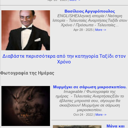
Βασίλειος Αργυρόπουλος
ENGLISHΕλληνική ιστορία / Νεότερη
Ιστορία - Τελευταίες ΑναρτήσειςΤαξίδι στον
Χρόνο / Πρόσωπα - Τελευταίες...
Apr-28 - 2025 |
More ->
Διαβάστε περισσότερα από την κατηγορία Ταξίδι στον
Χρόνο
Φωτογραφία της Ημέρας
Μυρμήγκι σε σάρωση μικροσκοπίου.
Imageable / Φωτογραφία της
ημέρας - Τελευταίες ΑναρτήσειςΕάν το
έβλεπες μπροστά σου, σίγουρα θα
σκιαζόσουν! Μυρμήγκι σε σάρωση
μικροσκοπίου.
Oct-24 - 2022 |
More ->
Μάνα και