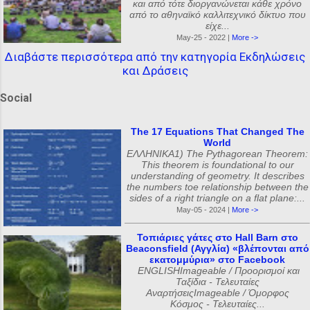
και από τότε διοργανώνεται κάθε χρόνο
από το αθηναϊκό καλλιτεχνικό δίκτυο που
είχε...
May-25 - 2022 |
More ->
Διαβάστε περισσότερα από την κατηγορία Εκδηλώσεις
και Δράσεις
Social
The 17 Equations That Changed The
World
ΕΛΛΗΝΙΚΑ1) The Pythagorean Theorem:
This theorem is foundational to our
understanding of geometry. It describes
the numbers toe relationship between the
sides of a right triangle on a flat plane:...
May-05 - 2024 |
More ->
Τοπιάριες γάτες στο Hall Barn στο
Beaconsfield (Αγγλία) «βλέπονται από
εκατομμύρια» στο Facebook
ENGLISHImageable / Προορισμοί και
Ταξίδια - Τελευταίες
ΑναρτήσειςImageable / Όμορφος
Κόσμος - Τελευταίες...