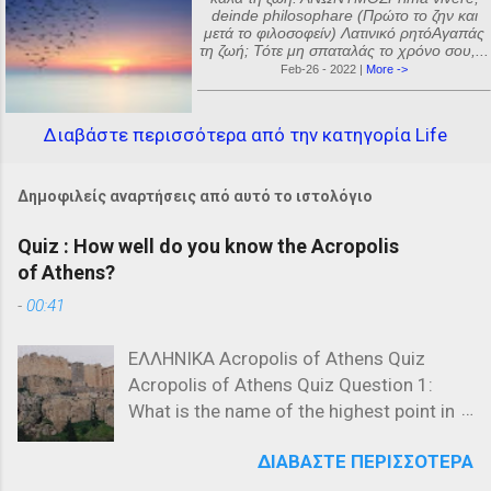
deinde philosophare (Πρώτο το ζην και
μετά το φιλοσοφείν) Λατινικό ρητόΑγαπάς
τη ζωή; Τότε μη σπαταλάς το χρόνο σου,...
Feb-26 - 2022 |
More ->
Διαβάστε περισσότερα από την κατηγορία Life
Δημοφιλείς αναρτήσεις από αυτό το ιστολόγιο
Quiz : How well do you know the Acropolis
of Athens?
-
00:41
ΕΛΛΗΝΙΚΑ Acropolis of Athens Quiz
Acropolis of Athens Quiz Question 1:
What is the name of the highest point in
the Acropolis? a) The Parthenon b) The
ΔΙΑΒΆΣΤΕ ΠΕΡΙΣΣΌΤΕΡΑ
Propylaea c) The Acropolis Hill Question
2: Which of the following is NOT a