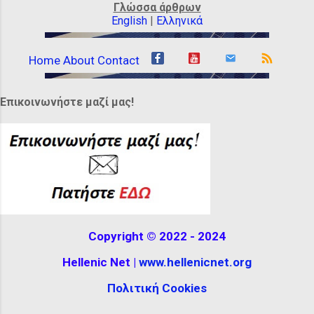
combed, was decorated with brown or
Γλώσσα άρθρων
gold ribbons, beads or headbands.
English
|
Ελληνικά
Others wore appropriate headgear. They
wore unusual hats. Some were wide,
Home
About
Contact
while others were tall, almost completely
covering their hair, decorated with
Επικοινωνήστε μαζί μας!
feathers or ribbons. It can be seen at the
Hellenistic Museum in Melbourne,
Australia. The reconstructio...
Copyright © 2022 - 2024
Hellenic Net |
www.hellenicnet.org
Πολιτική Cookies