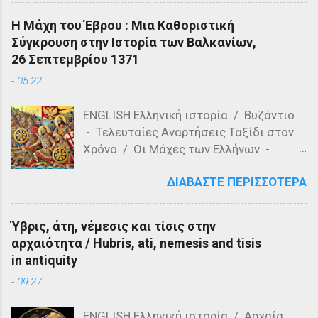
structure on the Acropolis? a) The
Η Μάχη του Έβρου : Μια Καθοριστική
Parthenon b) The Propylaea c) The
Σύγκρουση στην Ιστορία των Βαλκανίων,
Colosseum Question 3: Who designed
26 Σεπτεμβρίου 1371
the Parthenon? a) Ictinus and Callicrates
-
05:22
b) Phidias and Ictinus c) Pericles and
Phidias Question 4: What is the primary
ENGLISH Ελληνική ιστορία / Βυζάντιο
material used in the construction of the
- Τελευταίες Αναρτήσεις Ταξίδι στον
Parthenon? a) Marble b) Granite c)
Χρόνο / Οι Μάχες των Ελλήνων -
Limestone Question 5: Which of the
Τελευταίες αναρτήσεις Η Μάχη του
following is a feature of the Acropolis'
ΔΙΑΒΆΣΤΕ ΠΕΡΙΣΣΌΤΕΡΑ
Έβρου, γνωστή και ως Μάχη του
architecture? a) Romanesque style b)
Ορμενίου ή Μάχη του Μαρίτσα, έλαβε
Doric columns c) Gothic arches Question
χώρα στις 26 Σεπτεμβρίου 1371 στις
6: Who was the ruler of Athens during the
Ύβρις, άτη, νέμεσις και τίσις στην
όχθες του ποταμού Έβρου, κοντά στο
construction of the Parthenon? a)
αρχαιότητα / Hubris, ati, nemesis and tisis
χωριό Ορμένιο της σημερινής Ελλάδας.
Pericles b) Solon c) Theseus Question 7:
in antiquity
Αυτή η σημαντική μάχη αποτέλεσε
What is the purpose of the ...
-
09:27
σημείο καμπής στην ιστορία των
Βαλκανίων, καθώς οι Οθωμανικές
ENGLISH Ελληνική ιστορία / Αρχαία