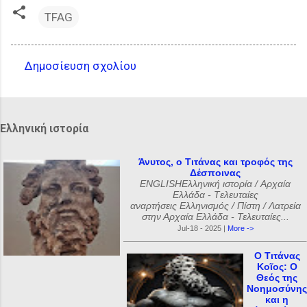
TFAG
Δημοσίευση σχολίου
Σ
χ
ό
Ελληνική ιστορία
λ
ι
Άνυτος, ο Τιτάνας και τροφός της
Δέσποινας
α
ENGLISHΕλληνική ιστορία / Αρχαία
Ελλάδα - Tελευταίες
αναρτήσεις Ελληνισμός / Πίστη / Λατρεία
στην Αρχαία Ελλάδα - Τελευταίες...
Jul-18 - 2025 |
More ->
Ο Τιτάνας
Κοῖος: Ο
Θεός της
Νοημοσύνης
και η