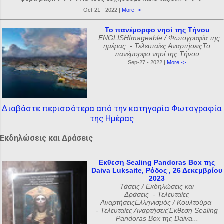
Oct-21 - 2022 |
More ->
Το πανέμορφο νησί της Τήνου
ENGLISHImageable / Φωτογραφία της
ημέρας - Τελευταίες ΑναρτήσειςΤο
πανέμορφο νησί της Τήνου
Sep-27 - 2022 |
More ->
Διαβάστε περισσότερα από την κατηγορία Φωτογραφία
της Ημέρας
Εκδηλώσεις και Δράσεις
Εκθεση Sealing Pandoras Box της
Daiva Luksaite, Ρόδος , 26 Δεκεμβρίου
2023
Τάσεις / Εκδηλώσεις και
Δράσεις - Τελευταίες
ΑναρτήσειςΕλληνισμός / Κουλτούρα
- Τελευταίες ΑναρτήσειςΈκθεση Sealing
Pandoras Box της Daiva...