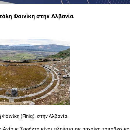
πόλη Φοινίκη στην Αλβανία.
Φοινίκη (Finiq). στην Αλβανία.
ς Αγίους Σαράντα είναι πλούσια σε αρχαίες τοποθεσίες