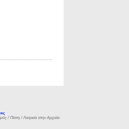
νας
ός / Πίστη / Λατρεία στην Αρχαία