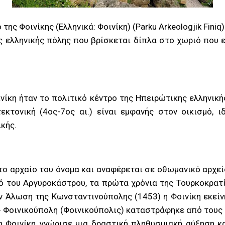
ης Φοινίκης (Ελληνικά: Φοινίκη) (Parku Arkeologjik Finiq
 ελληνικής πόλης που βρίσκεται δίπλα στο χωριό που εί
ινίκη ήταν το πολιτικό κέντρο της Ηπειρώτικης ελληνικ
εκτονική (4ος-7ος αι.) είναι εμφανής στον οικισμό, ι
ικής.
το αρχαίο του όνομα και αναφέρεται σε οθωμανικό αρχεί
ό του Αργυροκάστρου, τα πρώτα χρόνια της Τουρκοκρατί
ην Άλωση της Κωνσταντινούπολης (1453) η Φοινίκη εκεί
- Φοινικούπολη (Φοινικούπολις) καταστράφηκε από τους
η Φοινίκη γνώρισε μια δραστική πληθυσμιακή αύξηση κα