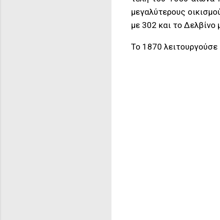
μεγαλύτερους οικισμού
με 302 και το Δελβίνο 
Το 1870 λειτουργούσε 