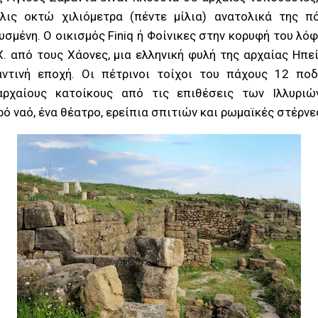
λις οκτώ χιλιόμετρα (πέντε μίλια) ανατολικά της πό
μένη. Ο οικισμός Finiq ή Φοίνικες στην κορυφή του λό
. από τους Χάονες, μια ελληνική φυλή της αρχαίας Ηπε
αντινή εποχή. Οι πέτρινοι τοίχοι του πάχους 12 ποδ
ρχαίους κατοίκους από τις επιθέσεις των Ιλλυριώ
ό ναό, ένα θέατρο, ερείπια σπιτιών και ρωμαϊκές στέρνε