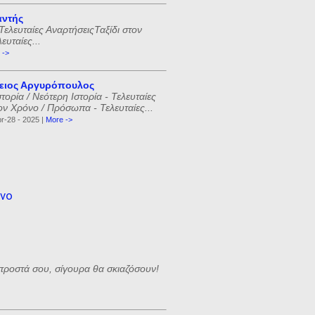
αντής
Τελευταίες ΑναρτήσειςΤαξίδι στον
υταίες...
 ->
ειος Αργυρόπουλος
ορία / Νεότερη Ιστορία - Τελευταίες
ον Χρόνο / Πρόσωπα - Τελευταίες...
r-28 - 2025 |
More ->
όνο
προστά σου, σίγουρα θα σκιαζόσουν!