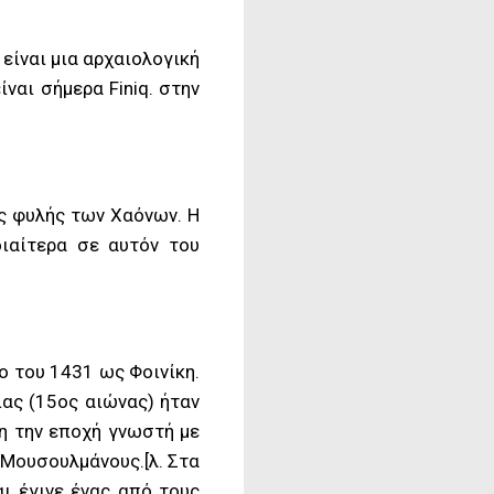
) είναι μια αρχαιολογική
ναι σήμερα Finiq. στην
ής φυλής των Χαόνων. Η
διαίτερα σε αυτόν του
ο του 1431 ως Φοινίκη.
ας (15ος αιώνας) ήταν
νη την εποχή γνωστή με
 Μουσουλμάνους.[λ. Στα
ι έγινε ένας από τους