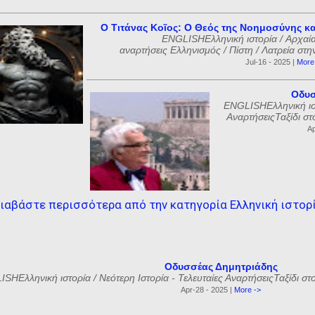
Ο Τιτάνας Κοῖος: Ο Θεός της Νοημοσύνης κα
ENGLISHΕλληνική ιστορία / Αρχαία
αναρτήσεις Ελληνισμός / Πίστη / Λατρεία στη
Jul-16 - 2025 |
More
Οδυσ
ENGLISHΕλληνική ιστ
ΑναρτήσειςΤαξίδι στ
Ap
ιαβάστε περισσότερα από την κατηγορία Ελληνική ιστορ
Οδυσσέας Δημητριάδης
SHΕλληνική ιστορία / Νεότερη Ιστορία - Τελευταίες ΑναρτήσειςΤαξίδι στ
Apr-28 - 2025 |
More ->