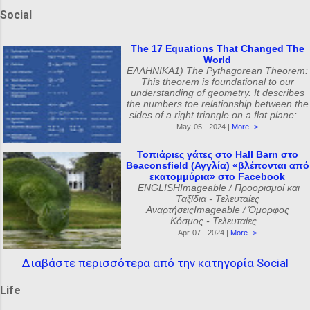
Social
The 17 Equations That Changed The
World
ΕΛΛΗΝΙΚΑ1) The Pythagorean Theorem:
This theorem is foundational to our
understanding of geometry. It describes
the numbers toe relationship between the
sides of a right triangle on a flat plane:...
May-05 - 2024 |
More ->
Τοπιάριες γάτες στο Hall Barn στο
Beaconsfield (Αγγλία) «βλέπονται από
εκατομμύρια» στο Facebook
ENGLISHImageable / Προορισμοί και
Ταξίδια - Τελευταίες
ΑναρτήσειςImageable / Όμορφος
Κόσμος - Τελευταίες...
Apr-07 - 2024 |
More ->
Διαβάστε περισσότερα από την κατηγορία Social
Life