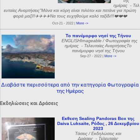
της
ημέρας - Τελ
ευταίες Αναρτήσεις"Μάνα και κόρη είναι πιλότοι και πετάνε για πρώτη
φορά μαζί!!✈️✈️✈️✈️Να τους ευχηθούμε καλό ταξίδι!!!❤️❤️❤️
Oct-21 - 2022 |
More ->
Το πανέμορφο νησί της Τήνου
ENGLISHImageable / Φωτογραφία της
ημέρας - Τελευταίες ΑναρτήσειςΤο
πανέμορφο νησί της Τήνου
Sep-27 - 2022 |
More ->
Διαβάστε περισσότερα από την κατηγορία Φωτογραφία
της Ημέρας
Εκδηλώσεις και Δράσεις
Εκθεση Sealing Pandoras Box της
Daiva Luksaite, Ρόδος , 26 Δεκεμβρίου
2023
Τάσεις / Εκδηλώσεις και
Δράσεις - Τελευταίες