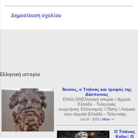
Δημοσίευση σχολίου
Σ
χ
ό
λ
ι
α
Ελληνική ιστορία
Άνυτος, ο Τιτάνας και τροφός της
Δέσποινας
ENGLISHΕλληνική ιστορία / Αρχαία
Ελλάδα - Tελευταίες
αναρτήσεις Ελληνισμός / Πίστη / Λατρεία
στην Αρχαία Ελλάδα - Τελευταίες...
Jul-18 - 2025 |
More ->
Ο Τιτάνας
Κοῖος: Ο