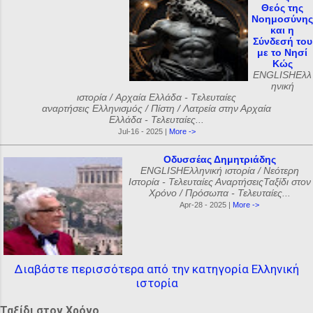
Θεός της
Νοημοσύνης
και η
Σύνδεσή του
με το Νησί
Κώς
ENGLISHΕλλ
ηνική
ιστορία / Αρχαία Ελλάδα - Tελευταίες
αναρτήσεις Ελληνισμός / Πίστη / Λατρεία στην Αρχαία
Ελλάδα - Τελευταίες...
Jul-16 - 2025 |
More ->
Οδυσσέας Δημητριάδης
ENGLISHΕλληνική ιστορία / Νεότερη
Ιστορία - Τελευταίες ΑναρτήσειςΤαξίδι στον
Χρόνο / Πρόσωπα - Τελευταίες...
Apr-28 - 2025 |
More ->
Διαβάστε περισσότερα από την κατηγορία Ελληνική
ιστορία
Ταξίδι στον Χρόνο