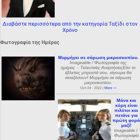
Διαβάστε περισσότερα από την κατηγορία Ταξίδι στον
Χρόνο
Φωτογραφία της Ημέρας
Μυρμήγκι σε σάρωση μικροσκοπίου.
Imageable / Φωτογραφία της
ημέρας - Τελευταίες ΑναρτήσειςΕάν το
έβλεπες μπροστά σου, σίγουρα θα
σκιαζόσουν! Μυρμήγκι σε σάρωση
μικροσκοπίου.
Oct-24 - 2022 |
More ->
Μάνα και
κόρη είναι
πιλότοι και
πετάνε για
πρώτη φορά
μαζί!
Imageable /
Φωτογραφία