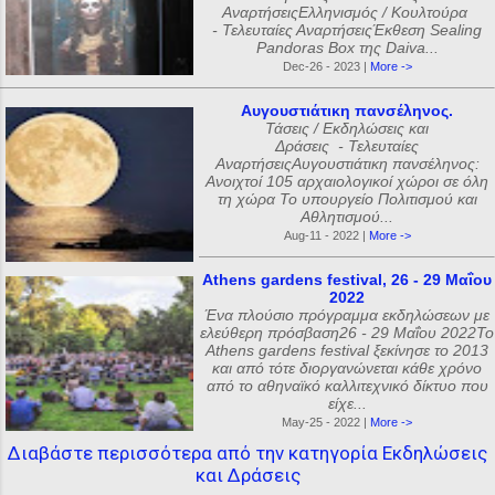
ΑναρτήσειςΕλληνισμός / Κουλτούρα
- Τελευταίες ΑναρτήσειςΈκθεση Sealing
Pandoras Box της Daiva...
Dec-26 - 2023 |
More ->
Αυγουστιάτικη πανσέληνος.
Τάσεις / Εκδηλώσεις και
Δράσεις - Τελευταίες
ΑναρτήσειςΑυγουστιάτικη πανσέληνος:
Ανοιχτοί 105 αρχαιολογικοί χώροι σε όλη
τη χώρα Το υπουργείο Πολιτισμού και
Αθλητισμού...
Aug-11 - 2022 |
More ->
Athens gardens festival, 26 - 29 Μαΐου
2022
Ένα πλούσιο πρόγραμμα εκδηλώσεων με
ελεύθερη πρόσβαση26 - 29 Μαΐου 2022Το
Athens gardens festival ξεκίνησε το 2013
και από τότε διοργανώνεται κάθε χρόνο
από το αθηναϊκό καλλιτεχνικό δίκτυο που
είχε...
May-25 - 2022 |
More ->
Διαβάστε περισσότερα από την κατηγορία Εκδηλώσεις
και Δράσεις