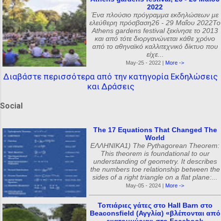
2022
Ένα πλούσιο πρόγραμμα εκδηλώσεων με
ελεύθερη πρόσβαση26 - 29 Μαΐου 2022Το
Athens gardens festival ξεκίνησε το 2013
και από τότε διοργανώνεται κάθε χρόνο
από το αθηναϊκό καλλιτεχνικό δίκτυο που
είχε...
May-25 - 2022 |
More ->
Διαβάστε περισσότερα από την κατηγορία Εκδηλώσεις
και Δράσεις
Social
The 17 Equations That Changed The
World
ΕΛΛΗΝΙΚΑ1) The Pythagorean Theorem:
This theorem is foundational to our
understanding of geometry. It describes
the numbers toe relationship between the
sides of a right triangle on a flat plane:...
May-05 - 2024 |
More ->
Τοπιάριες γάτες στο Hall Barn στο
Beaconsfield (Αγγλία) «βλέπονται από