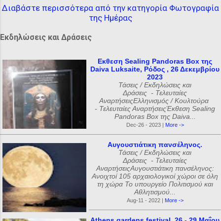
Διαβάστε περισσότερα από την κατηγορία Φωτογραφία
της Ημέρας
Εκδηλώσεις και Δράσεις
Εκθεση Sealing Pandoras Box της
Daiva Luksaite, Ρόδος , 26 Δεκεμβρίου
2023
Τάσεις / Εκδηλώσεις και
Δράσεις - Τελευταίες
ΑναρτήσειςΕλληνισμός / Κουλτούρα
- Τελευταίες ΑναρτήσειςΈκθεση Sealing
Pandoras Box της Daiva...
Dec-26 - 2023 |
More ->
Αυγουστιάτικη πανσέληνος.
Τάσεις / Εκδηλώσεις και
Δράσεις - Τελευταίες
ΑναρτήσειςΑυγουστιάτικη πανσέληνος:
Ανοιχτοί 105 αρχαιολογικοί χώροι σε όλη
τη χώρα Το υπουργείο Πολιτισμού και
Αθλητισμού...
Aug-11 - 2022 |
More ->
Athens gardens festival, 26 - 29 Μαΐου