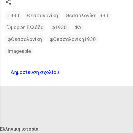
1930
Θεσσαλονίκη
Θεσσαλονίκη1930
Όμορφη Ελλάδα
φ1930
ΦΑ
φΘεσσαλονίκη
φΘεσσαλονίκη1930
Imageable
Δημοσίευση σχολίου
Σ
χ
ό
λ
ι
α
Ελληνική ιστορία