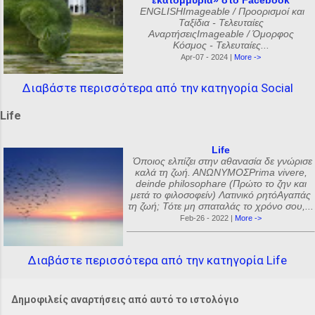
εκατομμύρια» στο Facebook
ENGLISHImageable / Προορισμοί και
Ταξίδια - Τελευταίες
ΑναρτήσειςImageable / Όμορφος
Κόσμος - Τελευταίες...
Apr-07 - 2024 |
More ->
Διαβάστε περισσότερα από την κατηγορία Social
Life
Life
Όποιος ελπίζει στην αθανασία δε γνώρισε
καλά τη ζωή. ΑΝΩΝΥΜΟΣPrima vivere,
deinde philosophare (Πρώτο το ζην και
μετά το φιλοσοφείν) Λατινικό ρητόΑγαπάς
τη ζωή; Τότε μη σπαταλάς το χρόνο σου,...
Feb-26 - 2022 |
More ->
Διαβάστε περισσότερα από την κατηγορία Life
Δημοφιλείς αναρτήσεις από αυτό το ιστολόγιο