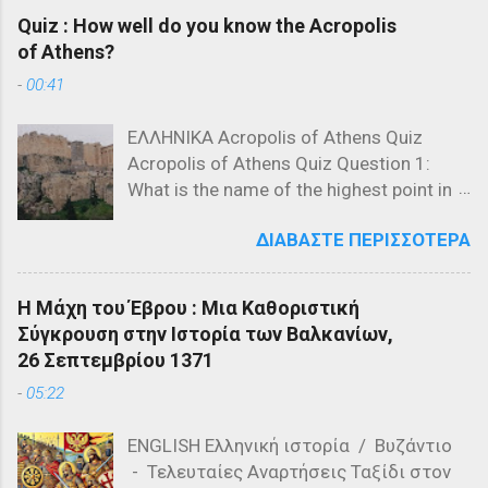
Quiz : How well do you know the Acropolis
of Athens?
-
00:41
ΕΛΛΗΝΙΚΑ Acropolis of Athens Quiz
Acropolis of Athens Quiz Question 1:
What is the name of the highest point in
the Acropolis? a) The Parthenon b) The
ΔΙΑΒΆΣΤΕ ΠΕΡΙΣΣΌΤΕΡΑ
Propylaea c) The Acropolis Hill Question
2: Which of the following is NOT a
structure on the Acropolis? a) The
Η Μάχη του Έβρου : Μια Καθοριστική
Parthenon b) The Propylaea c) The
Σύγκρουση στην Ιστορία των Βαλκανίων,
Colosseum Question 3: Who designed
26 Σεπτεμβρίου 1371
the Parthenon? a) Ictinus and Callicrates
-
05:22
b) Phidias and Ictinus c) Pericles and
Phidias Question 4: What is the primary
ENGLISH Ελληνική ιστορία / Βυζάντιο
material used in the construction of the
- Τελευταίες Αναρτήσεις Ταξίδι στον
Parthenon? a) Marble b) Granite c)