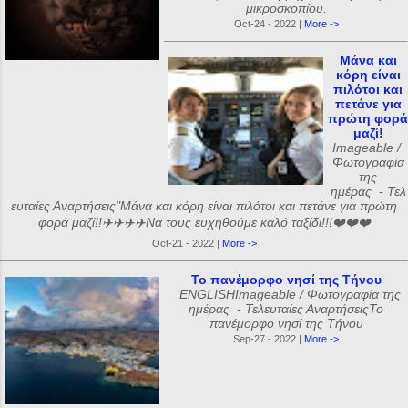
μικροσκοπίου.
Oct-24 - 2022 |
More ->
Μάνα και
κόρη είναι
πιλότοι και
πετάνε για
πρώτη φορά
μαζί!
Imageable /
Φωτογραφία
της
ημέρας - Τελ
ευταίες Αναρτήσεις"Μάνα και κόρη είναι πιλότοι και πετάνε για πρώτη
φορά μαζί!!✈️✈️✈️✈️Να τους ευχηθούμε καλό ταξίδι!!!❤️❤️❤️
Oct-21 - 2022 |
More ->
Το πανέμορφο νησί της Τήνου
ENGLISHImageable / Φωτογραφία της
ημέρας - Τελευταίες ΑναρτήσειςΤο
πανέμορφο νησί της Τήνου
Sep-27 - 2022 |
More ->