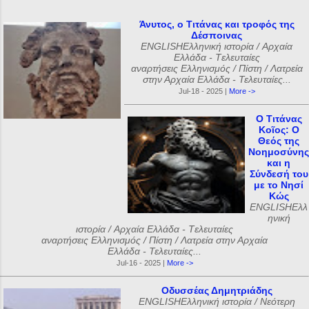
Άνυτος, ο Τιτάνας και τροφός της
Δέσποινας
ENGLISHΕλληνική ιστορία / Αρχαία
Ελλάδα - Tελευταίες
αναρτήσεις Ελληνισμός / Πίστη / Λατρεία
στην Αρχαία Ελλάδα - Τελευταίες...
Jul-18 - 2025 |
More ->
Ο Τιτάνας
Κοῖος: Ο
Θεός της
Νοημοσύνης
και η
Σύνδεσή του
με το Νησί
Κώς
ENGLISHΕλλ
ηνική
ιστορία / Αρχαία Ελλάδα - Tελευταίες
αναρτήσεις Ελληνισμός / Πίστη / Λατρεία στην Αρχαία
Ελλάδα - Τελευταίες...
Jul-16 - 2025 |
More ->
Οδυσσέας Δημητριάδης
ENGLISHΕλληνική ιστορία / Νεότερη