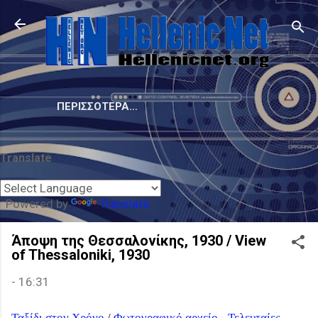
Μετάβαση στο κύριο περιεχόμενο
ΠΕΡΙΣΣΌΤΕΡΑ…
Translate
Powered by
Translate
Άποψη της Θεσσαλονίκης, 1930 / View
of Thessaloniki, 1930
-
16:31
Ταξίδι στον Χρόνο
/
Φωτογραφικό αρχείο
-
Τελευταίες