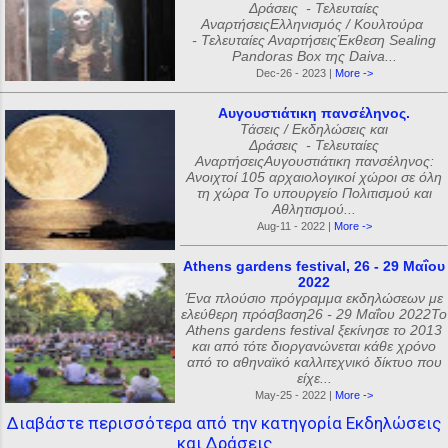
Δράσεις - Τελευταίες
ΑναρτήσειςΕλληνισμός / Κουλτούρα
- Τελευταίες ΑναρτήσειςΈκθεση Sealing
Pandoras Box της Daiva...
Dec-26 - 2023 |
More ->
Αυγουστιάτικη πανσέληνος.
Τάσεις / Εκδηλώσεις και
Δράσεις - Τελευταίες
ΑναρτήσειςΑυγουστιάτικη πανσέληνος:
Ανοιχτοί 105 αρχαιολογικοί χώροι σε όλη
τη χώρα Το υπουργείο Πολιτισμού και
Αθλητισμού...
Aug-11 - 2022 |
More ->
Athens gardens festival, 26 - 29 Μαΐου
2022
Ένα πλούσιο πρόγραμμα εκδηλώσεων με
ελεύθερη πρόσβαση26 - 29 Μαΐου 2022Το
Athens gardens festival ξεκίνησε το 2013
και από τότε διοργανώνεται κάθε χρόνο
από το αθηναϊκό καλλιτεχνικό δίκτυο που
είχε...
May-25 - 2022 |
More ->
Διαβάστε περισσότερα από την κατηγορία Εκδηλώσεις
και Δράσεις