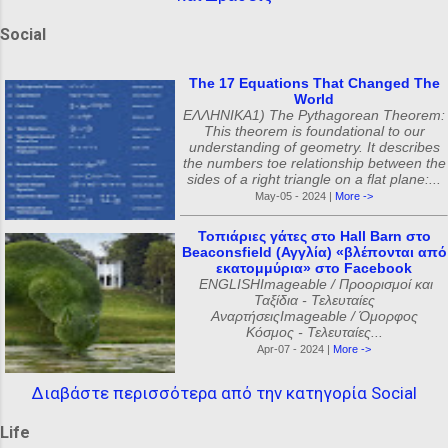
Social
The 17 Equations That Changed The
World
ΕΛΛΗΝΙΚΑ1) The Pythagorean Theorem:
This theorem is foundational to our
understanding of geometry. It describes
the numbers toe relationship between the
sides of a right triangle on a flat plane:...
May-05 - 2024 |
More ->
Τοπιάριες γάτες στο Hall Barn στο
Beaconsfield (Αγγλία) «βλέπονται από
εκατομμύρια» στο Facebook
ENGLISHImageable / Προορισμοί και
Ταξίδια - Τελευταίες
ΑναρτήσειςImageable / Όμορφος
Κόσμος - Τελευταίες...
Apr-07 - 2024 |
More ->
Διαβάστε περισσότερα από την κατηγορία Social
Life