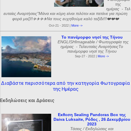
της
ημέρας - Τελ
ευταίες Αναρτήσεις"Μάνα και κόρη είναι πιλότοι και πετάνε για πρώτη
φορά μαζί!!✈️✈️✈️✈️Να τους ευχηθούμε καλό ταξίδι!!!❤️❤️❤️
Oct-21 - 2022 |
More ->
Το πανέμορφο νησί της Τήνου
ENGLISHImageable / Φωτογραφία της
ημέρας - Τελευταίες ΑναρτήσειςΤο
πανέμορφο νησί της Τήνου
Sep-27 - 2022 |
More ->
Διαβάστε περισσότερα από την κατηγορία Φωτογραφία
της Ημέρας
Εκδηλώσεις και Δράσεις
Εκθεση Sealing Pandoras Box της
Daiva Luksaite, Ρόδος , 26 Δεκεμβρίου
2023
Τάσεις / Εκδηλώσεις και