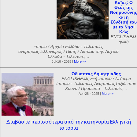
Κοῖος: Ο
Θεός της
Νοημοσύνης
και η
Σύνδεσή του
με το Νησί
Κώς
ENGLISHΕλλ
ηνική
ιστορία / Αρχαία Ελλάδα - Tελευταίες
αναρτήσεις Ελληνισμός / Πίστη / Λατρεία στην Αρχαία
Ελλάδα - Τελευταίες...
Jul-16 - 2025 |
More ->
Οδυσσέας Δημητριάδης
ENGLISHΕλληνική ιστορία / Νεότερη
Ιστορία - Τελευταίες ΑναρτήσειςΤαξίδι στον
Χρόνο / Πρόσωπα - Τελευταίες...
Apr-28 - 2025 |
More ->
Διαβάστε περισσότερα από την κατηγορία Ελληνική
ιστορία