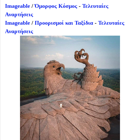
Imageable
/
Όμορφος Κόσμος
-
Τελευταίες
Αναρτήσεις
Imageable
/
Προορισμοί και Ταξίδια
-
Τελευταίες
Αναρτήσεις