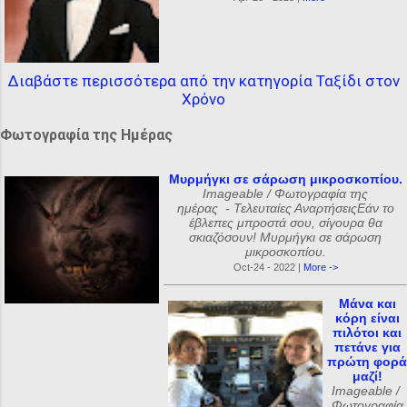
Διαβάστε περισσότερα από την κατηγορία Ταξίδι στον
Χρόνο
Φωτογραφία της Ημέρας
Μυρμήγκι σε σάρωση μικροσκοπίου.
Imageable / Φωτογραφία της
ημέρας - Τελευταίες ΑναρτήσειςΕάν το
έβλεπες μπροστά σου, σίγουρα θα
σκιαζόσουν! Μυρμήγκι σε σάρωση
μικροσκοπίου.
Oct-24 - 2022 |
More ->
Μάνα και
κόρη είναι
πιλότοι και
πετάνε για
πρώτη φορά
μαζί!
Imageable /
Φωτογραφία