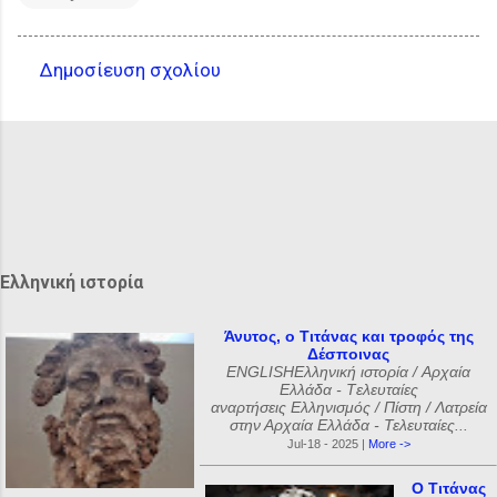
Δημοσίευση σχολίου
Σ
χ
ό
λ
ι
α
Ελληνική ιστορία
Άνυτος, ο Τιτάνας και τροφός της
Δέσποινας
ENGLISHΕλληνική ιστορία / Αρχαία
Ελλάδα - Tελευταίες
αναρτήσεις Ελληνισμός / Πίστη / Λατρεία
στην Αρχαία Ελλάδα - Τελευταίες...
Jul-18 - 2025 |
More ->
Ο Τιτάνας