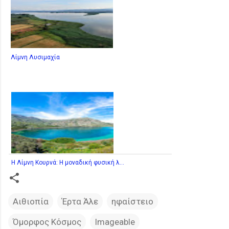
Λίμνη Λυσιμαχία
Η Λίμνη Κουρνά: Η μοναδική φυσική λ...
Αιθιοπία
Έρτα Άλε
ηφαίστειο
Όμορφος Κόσμος
Imageable