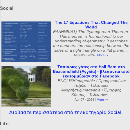
Social
The 17 Equations That Changed The
World
ΕΛΛΗΝΙΚΑ1) The Pythagorean Theorem:
This theorem is foundational to our
understanding of geometry. It describes
the numbers toe relationship between the
sides of a right triangle on a flat plane:...
May-05 - 2024 |
More ->
Τοπιάριες γάτες στο Hall Barn στο
Beaconsfield (Αγγλία) «βλέπονται από
εκατομμύρια» στο Facebook
ENGLISHImageable / Προορισμοί και
Ταξίδια - Τελευταίες
ΑναρτήσειςImageable / Όμορφος
Κόσμος - Τελευταίες...
Apr-07 - 2024 |
More ->
Διαβάστε περισσότερα από την κατηγορία Social
Life