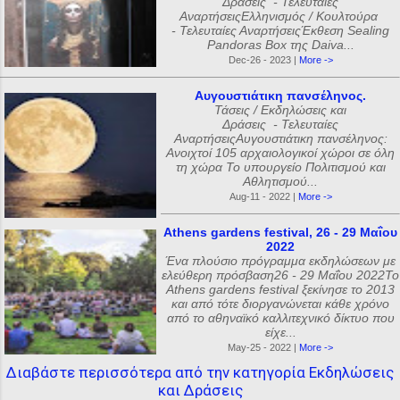
Δράσεις - Τελευταίες
ΑναρτήσειςΕλληνισμός / Κουλτούρα
- Τελευταίες ΑναρτήσειςΈκθεση Sealing
Pandoras Box της Daiva...
Dec-26 - 2023 |
More ->
Αυγουστιάτικη πανσέληνος.
Τάσεις / Εκδηλώσεις και
Δράσεις - Τελευταίες
ΑναρτήσειςΑυγουστιάτικη πανσέληνος:
Ανοιχτοί 105 αρχαιολογικοί χώροι σε όλη
τη χώρα Το υπουργείο Πολιτισμού και
Αθλητισμού...
Aug-11 - 2022 |
More ->
Athens gardens festival, 26 - 29 Μαΐου
2022
Ένα πλούσιο πρόγραμμα εκδηλώσεων με
ελεύθερη πρόσβαση26 - 29 Μαΐου 2022Το
Athens gardens festival ξεκίνησε το 2013
και από τότε διοργανώνεται κάθε χρόνο
από το αθηναϊκό καλλιτεχνικό δίκτυο που
είχε...
May-25 - 2022 |
More ->
Διαβάστε περισσότερα από την κατηγορία Εκδηλώσεις
και Δράσεις