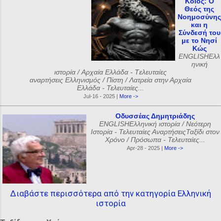
Κοῖος: Ο
Θεός της
Νοημοσύνης
και η
Σύνδεσή του
με το Νησί
Κώς
ENGLISHΕλλ
ηνική
ιστορία / Αρχαία Ελλάδα - Tελευταίες
αναρτήσεις Ελληνισμός / Πίστη / Λατρεία στην Αρχαία
Ελλάδα - Τελευταίες...
Jul-16 - 2025 |
More ->
Οδυσσέας Δημητριάδης
ENGLISHΕλληνική ιστορία / Νεότερη
Ιστορία - Τελευταίες ΑναρτήσειςΤαξίδι στον
Χρόνο / Πρόσωπα - Τελευταίες...
Apr-28 - 2025 |
More ->
Διαβάστε περισσότερα από την κατηγορία Ελληνική
ιστορία