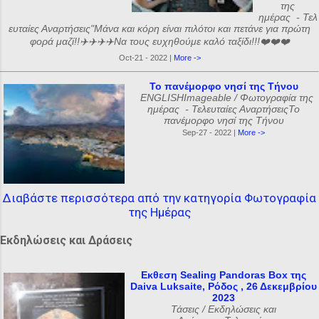
της
ημέρας - Τελ
ευταίες Αναρτήσεις"Μάνα και κόρη είναι πιλότοι και πετάνε για πρώτη
φορά μαζί!!✈️✈️✈️✈️Να τους ευχηθούμε καλό ταξίδι!!!❤️❤️❤️
Oct-21 - 2022 |
More ->
Το πανέμορφο νησί της Τήνου
ENGLISHImageable / Φωτογραφία της
ημέρας - Τελευταίες ΑναρτήσειςΤο
πανέμορφο νησί της Τήνου
Sep-27 - 2022 |
More ->
Διαβάστε περισσότερα από την κατηγορία Φωτογραφία
της Ημέρας
Εκδηλώσεις και Δράσεις
Εκθεση Sealing Pandoras Box της
Daiva Luksaite, Ρόδος , 26 Δεκεμβρίου
2023
Τάσεις / Εκδηλώσεις και