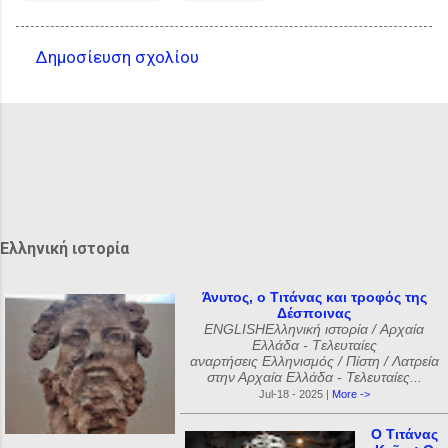
Δημοσίευση σχολίου
Σ
χ
ό
λ
ι
α
Ελληνική ιστορία
Άνυτος, ο Τιτάνας και τροφός της
Δέσποινας
ENGLISHΕλληνική ιστορία / Αρχαία
Ελλάδα - Tελευταίες
αναρτήσεις Ελληνισμός / Πίστη / Λατρεία
στην Αρχαία Ελλάδα - Τελευταίες...
Jul-18 - 2025 |
More ->
Ο Τιτάνας