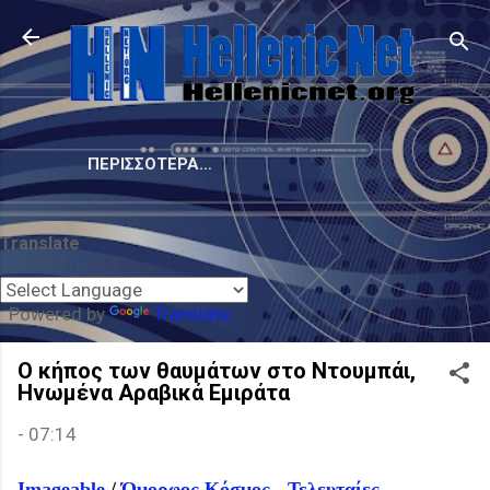
Μετάβαση στο κύριο περιεχόμενο
ΠΕΡΙΣΣΌΤΕΡΑ…
Translate
Powered by
Translate
Ο κήπος των θαυμάτων στο Ντουμπάι,
Ηνωμένα Αραβικά Εμιράτα
-
07:14
Imageable
/
Όμορφος Κόσμος
-
Τελευταίες