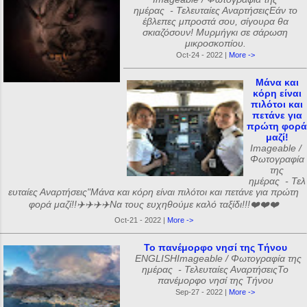
ημέρας - Τελευταίες ΑναρτήσειςΕάν το
έβλεπες μπροστά σου, σίγουρα θα
σκιαζόσουν! Μυρμήγκι σε σάρωση
μικροσκοπίου.
Oct-24 - 2022 |
More ->
Μάνα και
κόρη είναι
πιλότοι και
πετάνε για
πρώτη φορά
μαζί!
Imageable /
Φωτογραφία
της
ημέρας - Τελ
ευταίες Αναρτήσεις"Μάνα και κόρη είναι πιλότοι και πετάνε για πρώτη
φορά μαζί!!✈️✈️✈️✈️Να τους ευχηθούμε καλό ταξίδι!!!❤️❤️❤️
Oct-21 - 2022 |
More ->
Το πανέμορφο νησί της Τήνου
ENGLISHImageable / Φωτογραφία της
ημέρας - Τελευταίες ΑναρτήσειςΤο
πανέμορφο νησί της Τήνου
Sep-27 - 2022 |
More ->