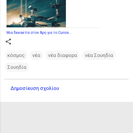
Μια δεκαετία στον Άρη για το Curios...
κόσμος
νέα
νέα διαφορα
νέα Σουηδία
Σουηδία
Δημοσίευση σχολίου
Σ
χ
ό
λ
ι