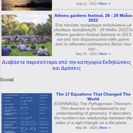
Aug-11 - 2022 |
More ->
Athens gardens festival, 26 - 29 Μαΐου
2022
Ένα πλούσιο πρόγραμμα εκδηλώσεων με
ελεύθερη πρόσβαση26 - 29 Μαΐου 2022Το
Athens gardens festival ξεκίνησε το 2013
και από τότε διοργανώνεται κάθε χρόνο
από το αθηναϊκό καλλιτεχνικό δίκτυο που
είχε...
May-25 - 2022 |
More ->
Διαβάστε περισσότερα από την κατηγορία Εκδηλώσεις
και Δράσεις
Social
The 17 Equations That Changed The
World
ΕΛΛΗΝΙΚΑ1) The Pythagorean Theorem:
This theorem is foundational to our
understanding of geometry. It describes
the numbers toe relationship between the
sides of a right triangle on a flat plane:...
May-05 - 2024 |
More ->