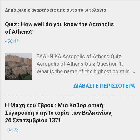
Δημοφιλείς αναρτήσεις από αυτό το ιστολόγιο
Quiz : How well do you know the Acropolis
of Athens?
-
00:41
ΕΛΛΗΝΙΚΑ Acropolis of Athens Quiz
Acropolis of Athens Quiz Question 1:
What is the name of the highest point in
the Acropolis? a) The Parthenon b) The
ΔΙΑΒΆΣΤΕ ΠΕΡΙΣΣΌΤΕΡΑ
Propylaea c) The Acropolis Hill Question
2: Which of the following is NOT a
structure on the Acropolis? a) The
Η Μάχη του Έβρου : Μια Καθοριστική
Parthenon b) The Propylaea c) The
Σύγκρουση στην Ιστορία των Βαλκανίων,
Colosseum Question 3: Who designed
26 Σεπτεμβρίου 1371
the Parthenon? a) Ictinus and Callicrates
-
05:22
b) Phidias and Ictinus c) Pericles and
Phidias Question 4: What is the primary