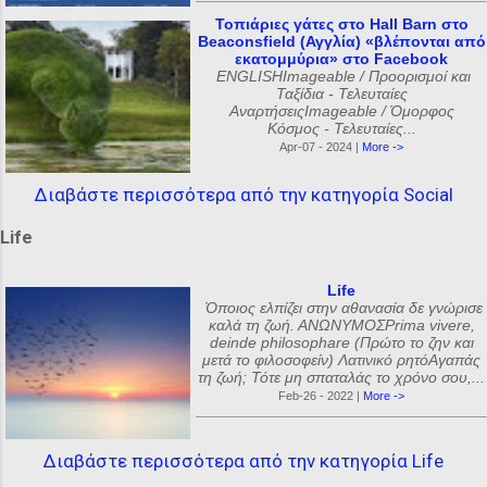
Τοπιάριες γάτες στο Hall Barn στο
Beaconsfield (Αγγλία) «βλέπονται από
εκατομμύρια» στο Facebook
ENGLISHImageable / Προορισμοί και
Ταξίδια - Τελευταίες
ΑναρτήσειςImageable / Όμορφος
Κόσμος - Τελευταίες...
Apr-07 - 2024 |
More ->
Διαβάστε περισσότερα από την κατηγορία Social
Life
Life
Όποιος ελπίζει στην αθανασία δε γνώρισε
καλά τη ζωή. ΑΝΩΝΥΜΟΣPrima vivere,
deinde philosophare (Πρώτο το ζην και
μετά το φιλοσοφείν) Λατινικό ρητόΑγαπάς
τη ζωή; Τότε μη σπαταλάς το χρόνο σου,...
Feb-26 - 2022 |
More ->
Διαβάστε περισσότερα από την κατηγορία Life