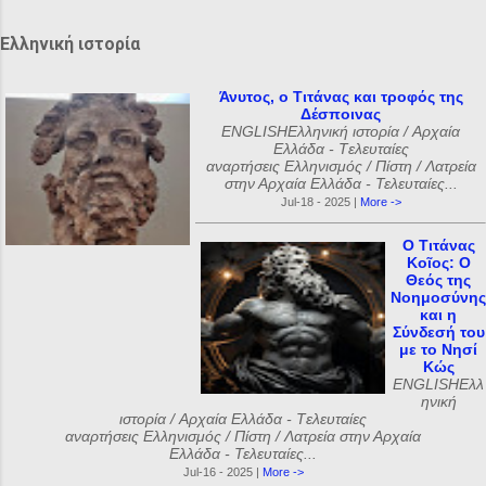
α
Ελληνική ιστορία
Άνυτος, ο Τιτάνας και τροφός της
Δέσποινας
ENGLISHΕλληνική ιστορία / Αρχαία
Ελλάδα - Tελευταίες
αναρτήσεις Ελληνισμός / Πίστη / Λατρεία
στην Αρχαία Ελλάδα - Τελευταίες...
Jul-18 - 2025 |
More ->
Ο Τιτάνας
Κοῖος: Ο
Θεός της
Νοημοσύνης
και η
Σύνδεσή του
με το Νησί
Κώς
ENGLISHΕλλ
ηνική
ιστορία / Αρχαία Ελλάδα - Tελευταίες
αναρτήσεις Ελληνισμός / Πίστη / Λατρεία στην Αρχαία
Ελλάδα - Τελευταίες...
Jul-16 - 2025 |
More ->