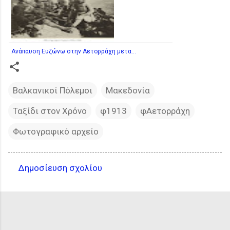
Ανάπαυση Ευζώνω στην Αετορράχη μετα...
Βαλκανικοί Πόλεμοι
Μακεδονία
Ταξίδι στον Χρόνο
φ1913
φΑετορράχη
Φωτογραφικό αρχείο
Δημοσίευση σχολίου
Σ
χ
ό
λ