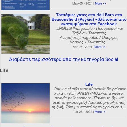
May-05 - 2024 |
More ->
Τοπιάριες γάτες στο Hall Barn στο
Beaconsfield (Αγγλία) «βλέπονται από
εκατομμύρια» στο Facebook
ENGLISHImageable / Προορισμοί και
Ταξίδια - Τελευταίες
ΑναρτήσειςImageable / Όμορφος
Κόσμος - Τελευταίες...
Apr-07 - 2024 |
More ->
Διαβάστε περισσότερα από την κατηγορία Social
Life
Life
Όποιος ελπίζει στην αθανασία δε γνώρισε
καλά τη ζωή. ΑΝΩΝΥΜΟΣPrima vivere,
deinde philosophare (Πρώτο το ζην και
μετά το φιλοσοφείν) Λατινικό ρητόΑγαπάς
τη ζωή; Τότε μη σπαταλάς το χρόνο σου,...
Feb-26 - 2022 |
More ->