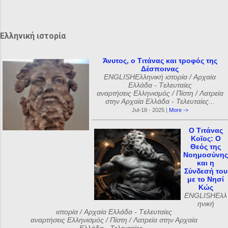
ι
α
Ελληνική ιστορία
Άνυτος, ο Τιτάνας και τροφός της
Δέσποινας
ENGLISHΕλληνική ιστορία / Αρχαία
Ελλάδα - Tελευταίες
αναρτήσεις Ελληνισμός / Πίστη / Λατρεία
στην Αρχαία Ελλάδα - Τελευταίες...
Jul-18 - 2025 |
More ->
Ο Τιτάνας
Κοῖος: Ο
Θεός της
Νοημοσύνης
και η
Σύνδεσή του
με το Νησί
Κώς
ENGLISHΕλλ
ηνική
ιστορία / Αρχαία Ελλάδα - Tελευταίες
αναρτήσεις Ελληνισμός / Πίστη / Λατρεία στην Αρχαία