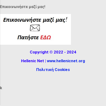
covering their hair, decorated with
Επικοινωνήστε μαζί μας!
feathers or ribbons. It can be seen at the
Hellenistic Museum in Melbourne,
Australia. The reconstructio...
Copyright © 2022 - 2024
Hellenic Net |
www.hellenicnet.org
Πολιτική Cookies
k