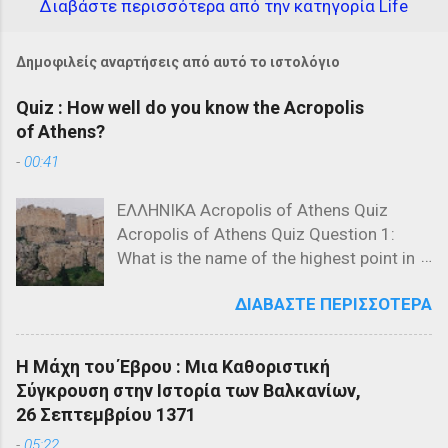
Διαβάστε περισσότερα από την κατηγορία Life
Δημοφιλείς αναρτήσεις από αυτό το ιστολόγιο
Quiz : How well do you know the Acropolis
of Athens?
-
00:41
ΕΛΛΗΝΙΚΑ Acropolis of Athens Quiz
Acropolis of Athens Quiz Question 1:
What is the name of the highest point in
the Acropolis? a) The Parthenon b) The
ΔΙΑΒΆΣΤΕ ΠΕΡΙΣΣΌΤΕΡΑ
Propylaea c) The Acropolis Hill Question
2: Which of the following is NOT a
structure on the Acropolis? a) The
Η Μάχη του Έβρου : Μια Καθοριστική
Parthenon b) The Propylaea c) The
Σύγκρουση στην Ιστορία των Βαλκανίων,
Colosseum Question 3: Who designed
26 Σεπτεμβρίου 1371
the Parthenon? a) Ictinus and Callicrates
-
05:22