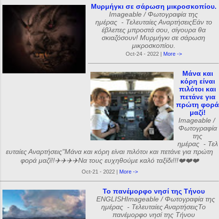
Μυρμήγκι σε σάρωση μικροσκοπίου.
Imageable / Φωτογραφία της
ημέρας - Τελευταίες ΑναρτήσειςΕάν το
έβλεπες μπροστά σου, σίγουρα θα
σκιαζόσουν! Μυρμήγκι σε σάρωση
μικροσκοπίου.
Oct-24 - 2022 |
More ->
Μάνα και
κόρη είναι
πιλότοι και
πετάνε για
πρώτη φορά
μαζί!
Imageable /
Φωτογραφία
της
ημέρας - Τελ
ευταίες Αναρτήσεις"Μάνα και κόρη είναι πιλότοι και πετάνε για πρώτη
φορά μαζί!!✈️✈️✈️✈️Να τους ευχηθούμε καλό ταξίδι!!!❤️❤️❤️
Oct-21 - 2022 |
More ->
Το πανέμορφο νησί της Τήνου
ENGLISHImageable / Φωτογραφία της
ημέρας - Τελευταίες ΑναρτήσειςΤο
πανέμορφο νησί της Τήνου