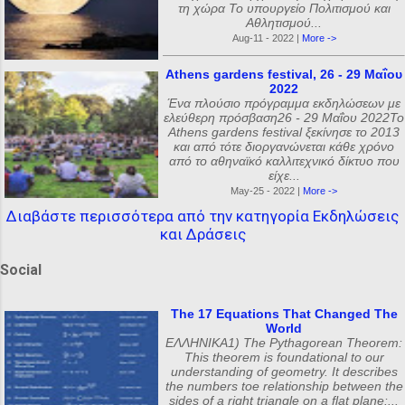
τη χώρα Το υπουργείο Πολιτισμού και
Αθλητισμού...
Aug-11 - 2022 |
More ->
Athens gardens festival, 26 - 29 Μαΐου
2022
Ένα πλούσιο πρόγραμμα εκδηλώσεων με
ελεύθερη πρόσβαση26 - 29 Μαΐου 2022Το
Athens gardens festival ξεκίνησε το 2013
και από τότε διοργανώνεται κάθε χρόνο
από το αθηναϊκό καλλιτεχνικό δίκτυο που
είχε...
May-25 - 2022 |
More ->
Διαβάστε περισσότερα από την κατηγορία Εκδηλώσεις
και Δράσεις
Social
The 17 Equations That Changed The
World
ΕΛΛΗΝΙΚΑ1) The Pythagorean Theorem:
This theorem is foundational to our
understanding of geometry. It describes
the numbers toe relationship between the
sides of a right triangle on a flat plane:...